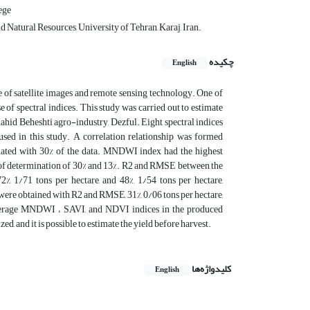
ege
 Natural Resources, University of Tehran, Karaj, Iran.
چکیده
English
e of satellite images and remote sensing technology. One of
 of spectral indices. This study was carried out to estimate
Shahid Beheshti agro-industry, Dezful. Eight spectral indices
in this study. A correlation relationship was formed
luated with 30% of the data. MNDWI index had the highest
nt of determination of 30% and 13%. R2 and RMSE between the
, 1/71 tons per hectare, and 48%, 1/54 tons per hectare,
were obtained with R2 and RMSE, 31%, 0/06 tons per hectare,
e average MNDWI ، SAVI, and NDVI indices in the produced
ed, and it is possible to estimate the yield before harvest.
کلیدواژه‌ها
English