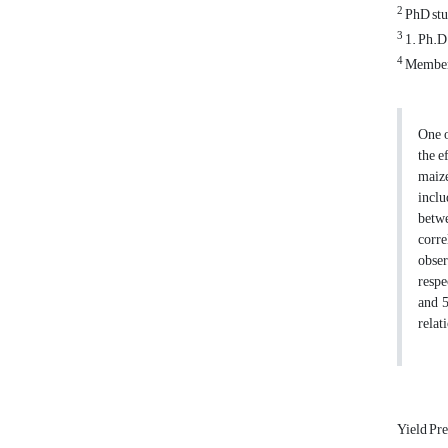
2
PhD stud
3
1. Ph.D.
4
Member 
One o
the e
maize
incl
betwe
corre
obser
respe
and 5
relat
Yield Pr