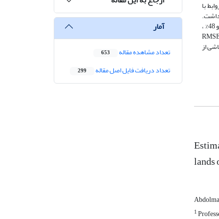
پس این روابط با
دی‌ماه داشت.
آمار
ضریب تعیین و RMSE بین مقادیر مشاهده‌شده و پیش‌بینی‌شده عملکرد توسط این شاخص برای ماه‌های ذکرشده به‌ترتیب 72 % ، 71/1 تن در هکتار و 48% ،
 و آذرماه به‌ترتیب با ضریب تعیین و RMSE، 31%، 06/0
 تولید شده خطاهای ناشی از
تعداد مشاهده مقاله
653
تعداد دریافت فایل اصل مقاله
299
Estima
lands 
Abdolmaj
1
Professo