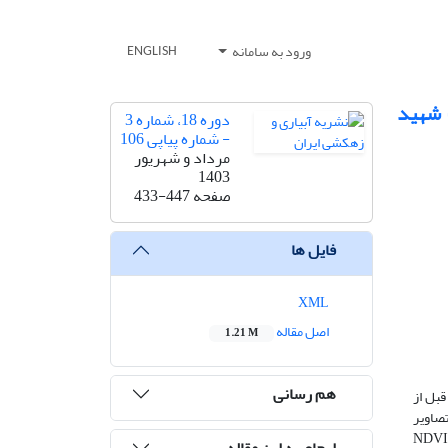
ورود به سامانه
ENGLISH
ت و صنعت شهید
دوره 18، شماره 3
- شماره پیاپی 106
مرداد و شهریور
1403
صفحه
433-447
فایل ها
XML
اصل مقاله
1.21 M
هم رسانی
قبل از
اشت در سال زراعی 96-95 با استفاده از تصاویر
NDVI، TNDVI، GNDVI، SAVI،
ارجاع به این مقاله