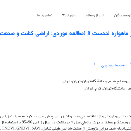
نویسندگان
ارسال مقاله
داوران
تماس با ما
تخمین عملکرد ذرت دانه‌ای براساس تصاویر ماهواره‌ لندست 8 (مطالعه موردی: اراضی کش
4
هدیه احمد پری
منابع طبیعی ، دانشگاه تهران، تهران، ایران
، دانشگاه تهران، کرج، ایران.
یت غذایی و ارزیابی بازده اقتصادی محصولات زراعی، پیش‌بینی عملکرد محصولات زراعی 
برداشت آن‌ها است. این پژوهش با هدف برآورد و پیش‌بینی زود‌هنگام عملکرد ذرت دانه‌ای قبل از برد
ماهواره Landsat 8 در بخشی از اراضی کشت و صنعت شهید بهشتی انجام شد. در این پژوهش از هشت شاخص‌ طیفی شامل 