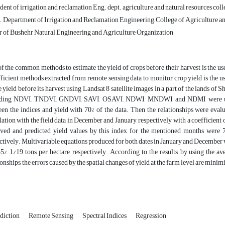
ent of irrigation and reclamation Eng. dept. agriculture and natural resources coll
, Department of Irrigation and Reclamation Engineering, College of Agriculture and
of Bushehr Natural Engineering and Agriculture Organization
f the common methods to estimate the yield of crops before their harvest is the us
fficient methods extracted from remote sensing data to monitor crop yield is the use
 yield before its harvest using Landsat 8 satellite images in a part of the lands of 
uding NDVI, TNDVI, GNDVI, SAVI, OSAVI, NDWI, MNDWI, and NDMI were used 
en the indices and yield with 70% of the data. Then the relationships were eva
lation with the field data in December and January, respectively, with a coefficie
ved and predicted yield values by this index for the mentioned months were 72%
ctively. Multivariable equations produced for both dates in January and December 
5%, 1/19 tons per hectare, respectively. According to the results, by using th
ionships, the errors caused by the spatial changes of yield at the farm level are minimiz
ediction
Remote Sensing
Spectral Indices
Regression