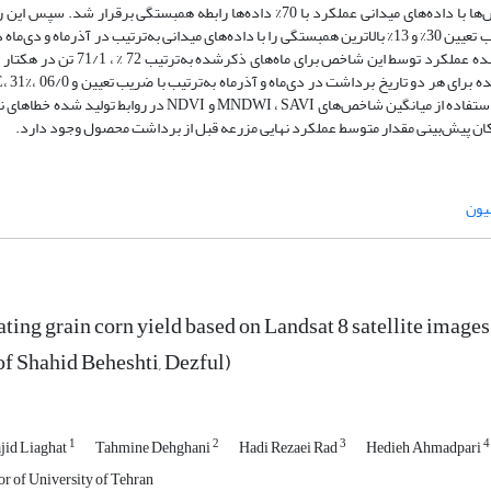
OSAVI، NDWI، MNDWI وNDMI استفاده شد. بین شاخص‌ها با داده‌های میدانی عملکرد با 70% داده‌ها رابطه همبستگی برقرار شد. س
30% داده‌ها مورد ارزیابی قرار گرفت. شاخص MNDWI با ضریب تعیین 30% و 13% بالاترین همبستگی را با داده‌های میدانی به‌ترتیب در آذرماه و 
54/1 تن در هکتار به‌دست آمد. معادلات چند متغیره تولید شده برای هر دو تاریخ برداشت در دی‌ماه
تن در هکتار و 55% ، 19/1 تن در هکتار حاصل شد. طبق نتایج، استفاده از میانگین شاخص‌های MNDWI ، SAVI و NDVI در روابط
ان پیش‌بینی مقدار متوسط عملکرد نهایی مزرعه قبل از برداشت محصول وجود دارد.
یون
ting grain corn yield based on Landsat 8 satellite images 
of Shahid Beheshti, Dezful)
1
2
3
4
id Liaghat
Tahmine Dehghani
Hadi Rezaei Rad
Hedieh Ahmadpari
r of University of Tehran