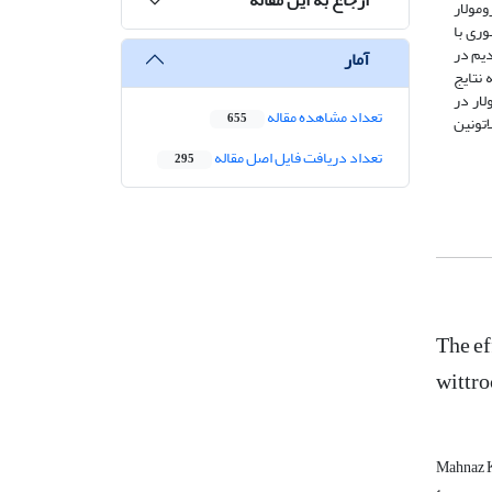
گل نشان دادند. بیشترین حجم ریشه در گیاهان تیمار شده با ملاتونین 100 میکرومولار
تیمار شوری با
رین تجمع سدیم در
آمار
بت شد. با توجه به نتایج
 شوری پیشنهاد می‌شود. کاربرد ملاتونین در شوری 30 و 60 میلی‌مولار در
تعداد مشاهده مقاله
655
لاتونین
تعداد دریافت فایل اصل مقاله
295
The ef
wittro
Mahnaz 