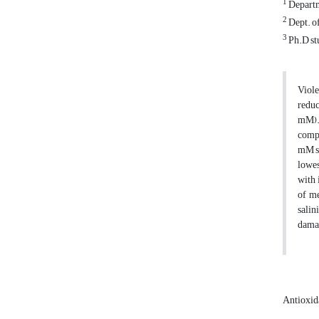
1
Departm
2
Dept. of
3
Ph.D stu
Viole
reduc
mM). 
compa
mM sa
lowes
with 
of me
salin
damag
Antioxid