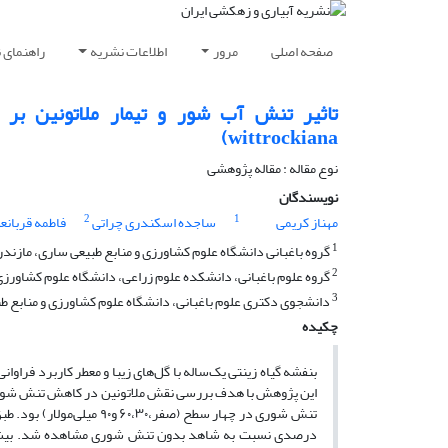
صفحه اصلی
مرور
اطلاعات نشریه
راهنمای 
wittrockiana)
نوع مقاله : مقاله پژوهشی
نویسندگان
2
1
مهناز کریمی
ساجده اسکندری چراتی
فاطمه قربانعل
1
گروه باغبانی دانشگاه علوم کشاورزی و منابع طبیعی ساری، مازندر
2
گروه علوم باغبانی، دانشکده علوم زراعی، دانشگاه علوم کشاورزی 
3
دانشجوی دکتری علوم باغبانی، دانشگاه علوم کشاورزی و منابع ط
چکیده
بنفشه گیاه زینتی یک‌ساله با گل‌های زیبا و معطر کاربرد فراوا