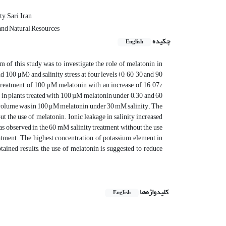
, Sari, Iran
 and Natural Resources
چکیده
English
m of this study was to investigate the role of melatonin in
d 100 μM) and salinity stress at four levels (0, 60, 30 and 90
 treatment of 100 μM melatonin with an increase of 16.07%
 in plants treated with 100 µM melatonin under 0, 30 and 60
volume was in 100 μM melatonin under 30 mM salinity. The
t the use of melatonin. Ionic leakage in salinity increased
as observed in the 60 mM salinity treatment without the use
atment. The highest concentration of potassium element in
ined results, the use of melatonin is suggested to reduce
کلیدواژه‌ها
English