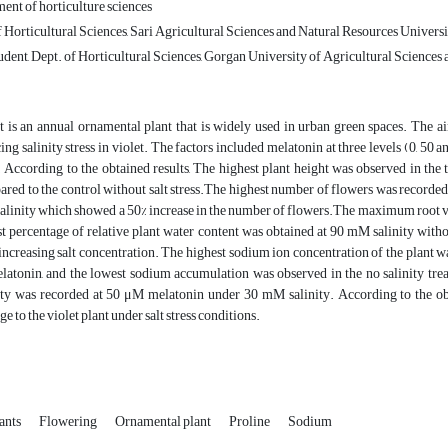
ent of horticulture sciences
 Horticultural Sciences, Sari Agricultural Sciences and Natural Resources University
dent, Dept. of Horticultural Sciences, Gorgan University of Agricultural Sciences
t is an annual ornamental plant that is widely used in urban green spaces. The ai
ing salinity stress in violet. The factors included melatonin at three levels (0, 50 an
According to the obtained results, The highest plant height was observed in the
red to the control without salt stress.The highest number of flowers was recorded
linity which showed a 50% increase in the number of flowers.The maximum root 
t percentage of relative plant water content was obtained at 90 mM salinity withou
increasing salt concentration. The highest sodium ion concentration of the plant w
latonin, and the lowest sodium accumulation was observed in the no salinity tre
ity was recorded at 50 μM melatonin under 30 mM salinity. According to the obta
e to the violet plant under salt stress conditions.
ants
Flowering
Ornamental plant
Proline
Sodium