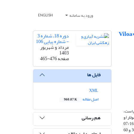
ورود به سامانه
ENGLISH
نش آب شور و تیمار ملاتونین بر گلدهی و برخی صفات مورفوفیزیولوژیک گیاه بنفشه (Viloa×
دوره 18، شماره 3
- شماره پیاپی 106
مرداد و شهریور
1403
صفحه
465-476
فایل ها
XML
اصل مقاله
960.07 K
ی است،
هم رسانی
 شد. فاکتورها شامل ملاتونین در سه سطح (صفر،۵۰ و ۱۰۰ میکرومولار) و
تنش شوری در چهار سطح (صفر،۶۰،۳۰ و۹۰ میلی‌مولار) بود. طبق نتایج به‌دست آمده بیشترین ارتفاع گیاه در تیمار 100 میکرومولار ملاتونین با افزایش 07/16
درصدی نسبت به شاهد بدون تنش شوری مشاهده شد. بیشترین تعداد گل در گیاهان تیمار شده با ملاتونین 100 میکرومولار تحت شوری صفر، 30 و 60
ارجاع به این مقاله