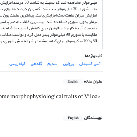
مقایسه با شوری 90 میلی‌مولار بهتر عمل کرد و 
50 و 100 میکرومولار برای گیاه بنفشه در شرایط تنش شوری بویژه در شوری 30 و 60 میلی‌مولار قابل توصیه است.
کلیدواژه‌ها
آنتی اکسیدان
پرولین
سدیم
گلدهی
گیاه زینتی
عنوان مقاله
English
 some morphophysiological traits of Viloa×
نویسندگان
English