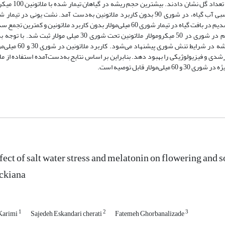
میلی‌مولار مشاهده شد که نسبت به شاهد 50 درصد افزایش تعداد 
تحت شوری 30 میلی‌مولار ثبت شد. کمترین درصد محتوای نسبی آب گیاه، در شوری 90 بدون کاربرد ملاتونین به‌دست آمد. نشت یونی در 
افزایش میزان غلظت نمک افزایش یافت. بیشترین غلظت یون سدیم در بافت گیاه در تیمار شوری 60 میلی‌مولار بدون کاربرد ملاتونین و کمت
تیمار بدون شوری مشاهده شد. بیشترین غلظت عنصر پتاسیم در شوری در 50 میکرومولار ملاتونین تحت شوری 30 میلی مولار ث
به‌دست آمده کاربرد ملاتونین برای کاهش آسیب به گیاه بنفشه در شرایط تنش
تواست صفات رشدی و فیزیولوژیکی را بهبود دهد. بنابراین بر اساس نتایج به‌دست‌آمده استفاده از م
fect of salt water stress and melatonin on flowering and
ckiana
1
2
3
Karimi
Sajedeh Eskandari cherati
Fatemeh Ghorbanalizade