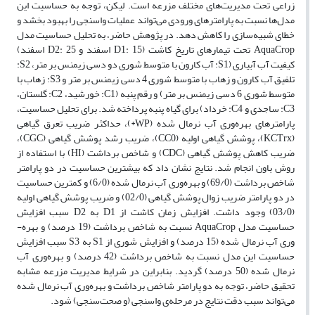
زراعی تحت مدیریت‌های مختلف مزرعه است. لیکن، توجه به حساسیت این
مدل‌ها نسبت به پارامترهای ورودی می‌تواند عملیات واسنجی را بهبود بخشد و
خطای شبیه‌سازی را کاهش دهد. در پژوهش حاضر، به تحلیل حساسیت مدل
AquaCrop تحت تیمارهای تاریخ کاشت (D1: 15 اسفند و D2: 25 اسفند)
کیفیت آب آبیاری (S1: آب کارون با متوسط شوری دو دسی زیمنس بر متر، S2:
تلفیق آب کارون و زهاب با متوسط شوری 4 دسی زیمنس بر متر و S3: زهاب با
متوسط شوری 6 دسی زیمنس بر متر) و رقم پنبه (C1: خورشید، C2: گلستان،
C3: ساجدی و C4: خرداد) برای گیاه پنبه پرداخته شد. برای تحلیل حساسیت،
پارامترهای بهره‌وری آب نرمال شده (WP*)، حداکثر ضریب تعرق گیاهی
(KCTrx)، پوشش گیاهی اولیه (CC0)، ضریب رشد پوشش گیاهی (CGC)،
ضریب کاهش پوشش گیاهی (CDC) و شاخص برداشت (HI) با استفاده از
روش باون انجام شد. نتایج نشان داد که بیشترین حساسیت در دو پارامتر
شاخص برداشت (69/0) و بهره‌وری آب نرمال شده (6/0) و کمترین حساسیت
در دو پارامتر ضریب زوال پوشش گیاهی (02/0) و ضریب پوشش گیاهی اولیه
(03/0) وجود داشت. افزایش زمان کاشت از D1 به D2 سبب افزایش
حساسیت مدل AquaCrop نسبت به شاخص برداشت (19 درصد) و بهره-
وری آب نرمال شده (15 درصد) و افزایش شوری از S1 به S3 سبب افزایش
حساسیت این مدل نسبت به شاخص برداشت (42 درصد) و بهره‌وری آب
نرمال شده (50 درصد) گردید. بنابراین در شرایط مدیریت مزرعه مشابه
تحقیق حاضر، توجه به دو پارامتر شاخص برداشت و بهره‌وری آب نرمال شده
می‌تواند سبب دقت نتایج در مرحله‌ی واسنجی (و صحت‌سنجی) شود.