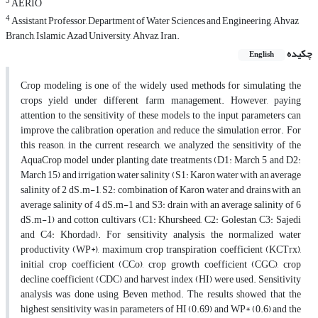
3
AERIO
4
Assistant Professor, Department of Water Sciences and Engineering, Ahvaz
Branch, Islamic Azad University, Ahvaz, Iran.
چکیده
English
Crop modeling is one of the widely used methods for simulating the
crops yield under different farm management. However, paying
attention to the sensitivity of these models to the input parameters can
improve the calibration operation and reduce the simulation error. For
this reason, in the current research, we analyzed the sensitivity of the
AquaCrop model under planting date treatments (D1: March 5 and D2:
March 15) and irrigation water salinity (S1: Karon water with an average
salinity of 2 dS.m-1, S2: combination of Karon water and drains with an
average salinity of 4 dS.m-1 and S3: drain with an average salinity of 6
dS.m-1) and cotton cultivars (C1: Khursheed, C2: Golestan, C3: Sajedi
and C4: Khordad). For sensitivity analysis, the normalized water
productivity (WP*), maximum crop transpiration coefficient (KCTrx),
initial crop coefficient (CCo), crop growth coefficient (CGC), crop
decline coefficient (CDC) and harvest index (HI) were used. Sensitivity
analysis was done using Beven method. The results showed that the
highest sensitivity was in parameters of HI (0.69) and WP* (0.6) and the