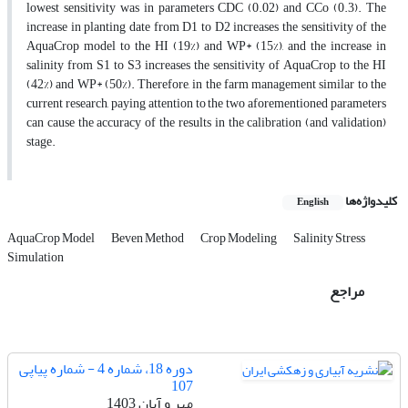
lowest sensitivity was in parameters CDC (0.02) and CCo (0.3). The
increase in planting date from D1 to D2 increases the sensitivity of the
AquaCrop model to the HI (19%) and WP* (15%), and the increase in
salinity from S1 to S3 increases the sensitivity of AquaCrop to the HI
(42%) and WP* (50%). Therefore, in the farm management similar to the
current research, paying attention to the two aforementioned parameters
can cause the accuracy of the results in the calibration (and validation)
stage.
کلیدواژه‌ها
English
AquaCrop Model
Beven Method
Crop Modeling
Salinity Stress
Simulation
مراجع
دوره 18، شماره 4 - شماره پیاپی
107
مهر و آبان 1403