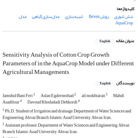
کلیدواژه‌ها
تنش شوری
روش Beven
شبیه‌سازی
مدل‌سازی گیاهی
مدل
AquaCrop
عنوان مقاله
English
Sensitivity Analysis of Cotton Crop Growth
Parameters of in the AquaCrop Model under Different
Agricultural Managements
نویسندگان
English
1
2
3
Jamshid Bani Feri
Aslan Egdernezhad
ali mokhtaran
Mahdi
4
4
Asadilour
Davoud Khodadadi Dehkordi
1
Ph.D. Student of Irrigation and drainage, Department of Water Sciences and
Engineering, Ahvaz Branch, Islamic Azad University, Ahvaz, Iran.
2
Assistant professor, Department of Water Sciences and Engineering, Ahvaz
Branch, Islamic Azad University, Ahvaz, Iran.