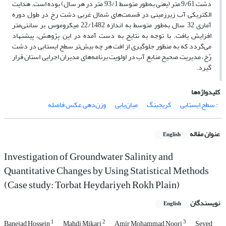
دشت 9/61 متر (یعنی به‌طور متوسط 93/1 متر در هر سال) بوده است. هدایت
الکتریکی آب زیرزمینی در قسمت‌های شمال غربی دشت رخ در طول دوره
آماری 32 سال به‌طور متوسط به اندازه 22/1482 میکروموس بر سانتی‌متر
افزایش یافت. با توجه به نتایج به دست آمده در این پژوهش، پیشنهاد
می‌گردد که به منظور جلوگیری از افت هر چه بیش‌تر سطح ایستابی در دشت
رُخ، مدیریت صحیح منابع آب در اولویت برنامه‌های مدیران اجرایی استان قرار
گیرد.
کلیدواژه‌ها
: سطح ایستابی
کریجینگ
میان‌یابی
وزن‌دهی عکس فاصله
عنوان مقاله
English
Investigation of Groundwater Salinity and
Quantitative Changes by Using Statistical Methods
(Case study: Torbat Heydariyeh Rokh Plain)
نویسندگان
English
1
2
3
Banejad Hossein
Mahdi Mikari
Amir Mohammad Noori
Seyed