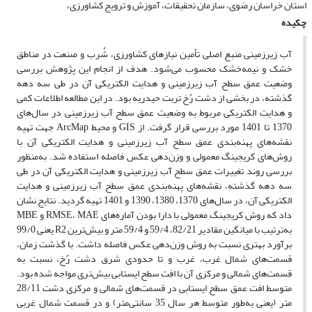
استان خراسان رضوی، سازمان تحقیقات، آموزش و ترویج کشاورزی،
چکیده
آب زیرزمینی منبع اصلی تأمین نیازهای کشاورزی، شُرب و صنعت در مناطق
خشک و نیمه‌خشک محسوب می‌شود. هدف از انجام این پژوهش بررسی
وضعیت عمق سطح آب زیرزمینی و هدایت الکتریکی آن در طی سه دهه
گذشته، در بخشی از دشت رُخ تربت حیدریه بود. در این مطالعه اطلاعات کمی
و هدایت الکتریکی مربوط به وضعیت عمق سطح آب زیرزمینی در سال‌های
1370 تا 1401 مورد بررسی قرار گرفت. از GIS و محیط ArcMap جهت تهیه
نقشه‌های پهنه‌بندی عمق سطح آب زیرزمینی و هدایت الکتریکی آن با
روش‌های کریجینگ معمولی و وزن‌دهی عکس فاصله استفاده شد. به‌منظور
بررسی روند تغییرات عمق سطح آب زیرزمینی و هدایت الکتریکی آن در طی
سه دهه گذشته، نقشه‌های پهنه‌بندی عمق سطح آب زیرزمینی و هدایت
الکتریکی آن، در سال‌های 1370، 1380، 1390 و 1401 تهیه گردید. نتایج نشان
داد که روش کریجینگ معمولی با دارا بودن آماره‌های RMSE، MAE و MBE
به‌ترتیب با میانگین مقادیر 82/21، 59/4 و 59/4 متر و بیش‌ترین R2 یعنی 99/0
برآورد بهتری نسبت به روش وزن‌دهی عکس فاصله داشت. با گذشت زمان،
قسمت‌های شمال غرب، غرب و تا حدودی شرق دشت رُخ، نسبت به
قسمت‌های شمالی و مرکزی آن با افت سطح ایستابی بیش‌تری مواجه شده بود.
متوسط افت عمق سطح ایستابی در قسمت‌های شمالی و مرکزی دشت 28/11
متر (یعنی به‌طور متوسط هر سال 35 سانتی‌متر) و در قسمت شمال غربی