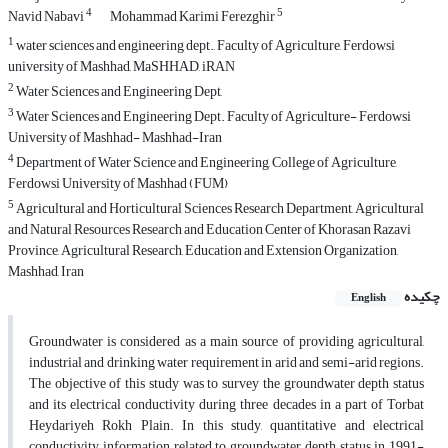
4
5
Navid Nabavi
Mohammad Karimi Ferezghir
1
water sciences and engineering dept., Faculty of Agriculture, Ferdowsi
university of Mashhad, MaSHHAD, iRAN
2
Water Sciences and Engineering Dept,
3
Water Sciences and Engineering Dept. Faculty of Agriculture- Ferdowsi
University of Mashhad- Mashhad-Iran
4
Department of Water Science and Engineering, College of Agriculture,
Ferdowsi University of Mashhad (FUM)
5
Agricultural and Horticultural Sciences Research Department, Agricultural
and Natural Resources Research and Education Center of Khorasan Razavi
Province, Agricultural Research, Education and Extension Organization,
Mashhad, Iran
چکیده
English
Groundwater is considered as a main source of providing agricultural,
industrial and drinking water requirement in arid and semi-arid regions.
The objective of this study was to survey the groundwater depth status
and its electrical conductivity during three decades in a part of Torbat
Heydariyeh Rokh Plain. In this study, quantitative and electrical
conductivity information related to groundwater depth status in 1991-