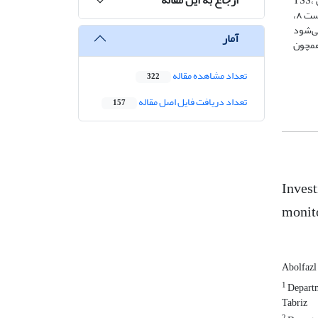
کیچیک‌چای شده است. در طول این مدت مطالعه، میزان کدورت، 54/3 NTU کاهش؛ میزان BOD، 3 mg/lit کاهش؛ میزان PH8 واحد افزایش؛ میزان TSS،
86/4 mg/lit افزایش و میزان TDS، به مقدار 9/4 mg/lit افزایش‌یافته است. در پایش تغییرات کمی فلزات سنگین با استفاده از تصاویر ماهواره‌ای لندست ۸،
انه توصیه می‌شود
آمار
همچون
تعداد مشاهده مقاله
322
تعداد دریافت فایل اصل مقاله
157
Invest
monito
Abolfazl
1
Departm
Tabriz