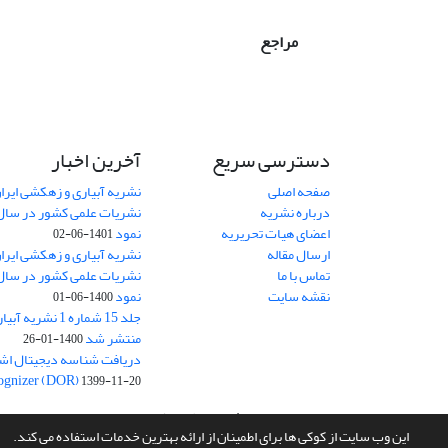
مراجع
دسترسی سریع
آخرین اخبار
صفحه اصلی
نشریه آبیاری و زهکشی ایران
درباره نشریه
اعضای هیات تحریریه
نمود
1401-06-02
ارسال مقاله
نشریه آبیاری و زهکشی ایران
تماس با ما
نقشه سایت
نمود
1400-06-01
جلد 15 شماره 1 نش
منتشر شد
1400-01-26
ognizer (DOR)
1399-11-20
سامانه مدیریت نشریات علمی.
طراحی و پیاده سازی از
سیناوب
این وب سایت از کوکی ها برای اطمینان از ارائه بهترین خدمات استفاده می کند.