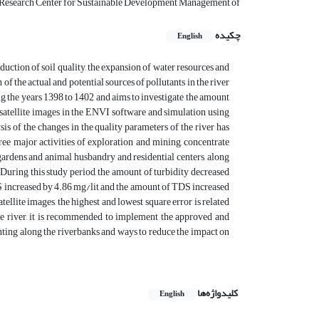
- Research Center for Sustainable Development Management of
چکیده
English
duction of soil quality, the expansion of water resources and
 the actual and potential sources of pollutants in the river
 the years 1398 to 1402 and aims to investigate the amount
of satellite images in the ENVI software and simulation using
s of the changes in the quality parameters of the river has
ree major activities of exploration and mining, concentrate
 gardens and animal husbandry and residential centers, along
During this study period, the amount of turbidity decreased
SS increased by 4.86 mg/lit and the amount of TDS increased
ellite images, the highest and lowest square error is related
the river, it is recommended to implement the approved and
ting along the riverbanks and ways to reduce the impact on
کلیدواژه‌ها
English