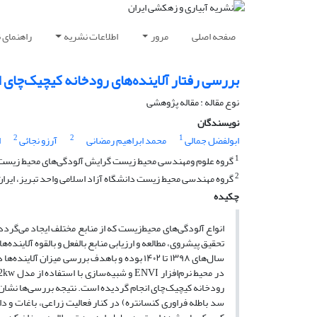
صفحه اصلی
مرور
اطلاعات نشریه
راهنمای 
بررسی رفتار آلاینده‌های رودخانه کیچیک‌چای ا
نوع مقاله : مقاله پژوهشی
نویسندگان
2
2
1
ابولفضل جمالی
محمد ابراهیم رمضانی
آرزو نجائی
ا
1
گروه علوم ومهندسی محیط زیست گرایش آلودگی‌های محیط زیست، وا
2
گروه مهندسی محیط زیست دانشگاه آزاد اسلامی واحد تبریز، ایران
چکیده
انواع آلودگی‌های محیط‌زیست که از منابع مختلف ایجاد می‌گ
تحقیق پیشروی، مطالعه و ارزیابی منابع بالفعل و بالقوه آلاین
سال‌های ۱۳۹۸ تا ۱۴۰۲ بوده و باهدف بررسی میزا
رودخانه کیچیک‌چای انجام گردیده است. نتیجه بررسی‌ها نشان
سد باطله فراوری کنسانتره) در کنار فعالیت زراعی، باغات و 