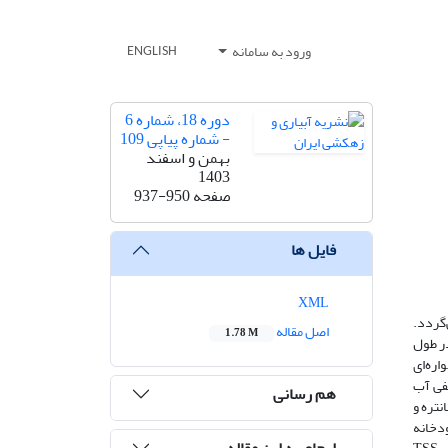
ورود به سامانه
ENGLISH
دوره 18، شماره 6
- شماره پیاپی 109
بهمن و اسفند
1403
صفحه
937-950
فایل ها
XML
گردد.
اصل مقاله
1.78 M
در طول
واره‌ای
ای کیفی آب
هم رسانی
نتره و
ودخانه
ارجاع به این مقاله