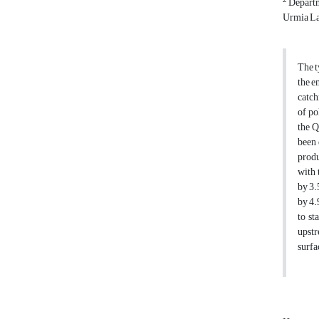
2
Departm
Urmia Lak
The t
the e
catch
of po
the Q
been 
produ
with 
by 3.
by 4.
to st
upstr
surfac