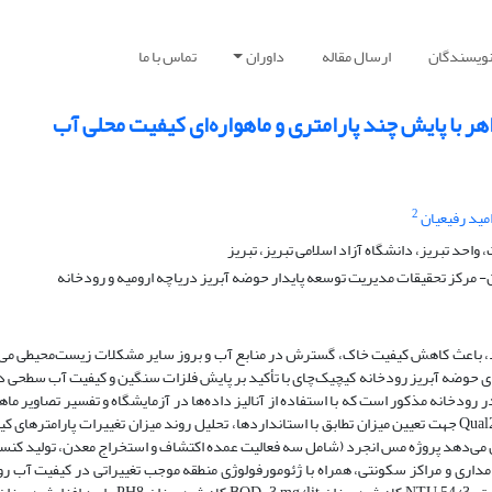
نویسندگان
ارسال مقاله
داوران
تماس با ما
هر با پایش چند پارامتری و ماهواره‌ای کیفیت محلی آب
2
مید رفیعیان
حد تبریز، دانشگاه آزاد اسلامی تبریز، تبریز
- مرکز تحقیقات مدیریت توسعه پایدار حوضه آبریز دریاچه ارومیه و رودخانه
ردد، باعث کاهش کیفیت خاک، گسترش در منابع آب و بروز سایر مشکلات زیست‌محیطی می‌
ده‌های حوضه آبریز رودخانه کیچیک‌چای با تأکید بر پایش فلزات سنگین و کیفیت آب سطحی 
ن آلاینده‌ها در رودخانه مذکور است که با استفاده از آنالیز داده‌ها در آزمایشگاه و تفسیر تصاویر ماه
در محیط نرم‌افزار ENVI و شبیه‌سازی با استفاده از مدل Qual2kw جهت تعیین میزان تطابق با استانداردها، تحلیل روند میزان تغییرات پارامتره
 می‌دهد پروژه مس انجرد (شامل سه فعالیت عمده اکتشاف و استخراج معدن، تولید کنسا
دامداری و مراکز سکونتی، همراه با ژئومورفولوژی منطقه موجب تغییراتی در کیفیت آب ر