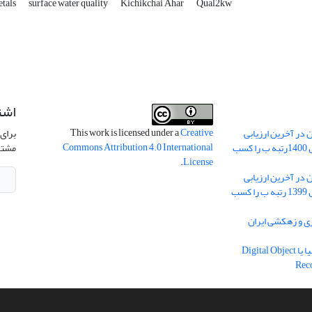
tals
surface water quality
Kichikchai Ahar
Qual2kw
اشت
This work is licensed under a
Creative
 در آخرین ارزیابی
برای 
Commons Attribution 4.0 International
نشریات علمی کشور در سال 1400رتبه ب را کسب
مشتر
.
License
 در آخرین ارزیابی
نشریات علمی کشور در سال 1399 رتبه ب را کسب
ریه آبیاری و زهکشی ایران
دریافت شناسه دیجیتال اشیا یا Digital Object
Rec