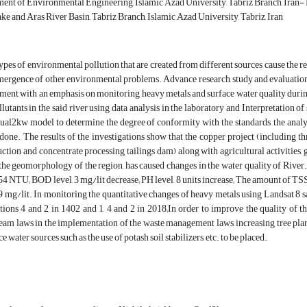
ent of Environmental Engineering, Islamic Azad University, Tabriz Branch, Iran
e and Aras River Basin, Tabriz Branch, Islamic Azad University, Tabriz, Iran
ypes of environmental pollution that are created from different sources cause the re
mergence of other environmental problems. Advance research, study and evaluation of
ment with an emphasis on monitoring heavy metals and surface water quality during
llutants in the said river using data analysis in the laboratory and Interpretation 
ual2kw model to determine the degree of conformity with the standards, the analysi
done. The results of the investigations show that the copper project (including th
ction and concentrate processing tailings dam) along with agricultural activities,
the geomorphology of the region, has caused changes in the water quality of River.
54 NTU; BOD level, 3 mg/lit decrease; PH level, 8 units increase; The amount of T
9 mg/lit. In monitoring the quantitative changes of heavy metals using Landsat 8 sat
ations 4 and 2 in 1402 and 1, 4 and 2 in 2018;In order to improve the quality of 
eam laws in the implementation of the waste management laws, increasing tree plan
e water sources such as the use of potash soil stabilizers, etc. to be placed.