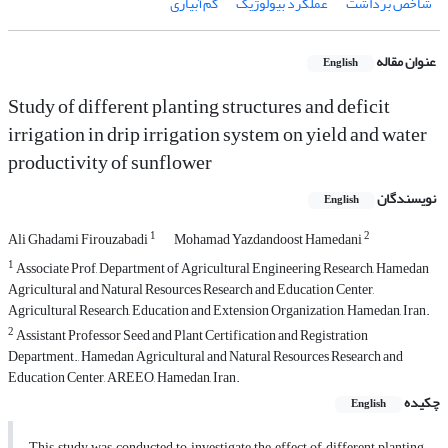
شاخص برداشت
عملکرد بیولوژیک
کم‌آبیاری
عنوان مقاله
English
Study of different planting structures and deficit
irrigation in drip irrigation system on yield and water
productivity of sunflower
نویسندگان
English
1
2
Ali Ghadami Firouzabadi
Mohamad Yazdandoost Hamedani
1
Associate Prof, Department of Agricultural Engineering Research, Hamedan
Agricultural and Natural Resources Research and Education Center,
Agricultural Research, Education and Extension Organization, Hamedan, Iran.
2
Assistant Professor Seed and Plant Certification and Registration
Department., Hamedan Agricultural and Natural Resources Research and
Education Center, AREEO, Hamedan, Iran.
چکیده
English
This study was conducted to investigate the effect of different planting