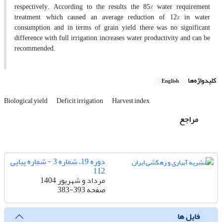
respectively. According to the results, the 85% water requirement
treatment, which caused an average reduction of 12% in water
consumption, and in terms of grain yield, there was no significant
difference with full irrigation, increases water productivity and can be
recommended.
کلیدواژه‌ها
English
Biological yield
Deficit irrigation
Harvest index
مراجع
دوره 19، شماره 3 - شماره پیاپی
112
مرداد و شهریور 1404
صفحه
383-393
فایل ها