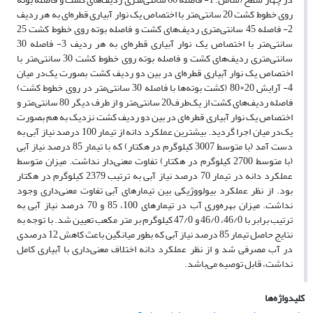
روی خطوط کشت 20 سانتی‌متر با اختصاص یک نوار آبیاری قطره‌ای به هر ردیف
2- فاصله 45 سانتی‌متری ردیف‌های کشت و فاصله بوته روی خطوط کشت 25
سانتی‌متر با اختصاص یک نوار آبیاری قطره‌ای به هر ردیف 3- فاصله 30
سانتی‌متری ردیف‌های کشت و فاصله بوته روی خطوط کشت 30 سانتی‌متر با
اختصاص یک نوار آبیاری قطره‌ای در بین دو ردیف کشت بصورت یک‌در میان
4- آرایش 20×80 (کشت بوته‌ها با فاصله 30 سانتی‌متر در روی خطوط کشت)
فاصله ردیف‌های کشت از یک‌طرف20 سانتی‌متر و از طرف دیگر 80 سانتی‌متر و
اختصاص یک نوار آبیاری قطره‌ای در بین دو ردیف کشت نزدیک به هم بصورت
یک‌در میان اجرا گردید. بیشترین عملکرد دانه از تیمار 100 درصد نیاز آبی به
دست آمد (با متوسط 3007 کیلوگرم در هکتار) که با تیمار 85 درصد نیاز آبی
(با متوسط 2700 کیلوگرم در هکتار) تفاوت معنی‌دار نداشت. میزان متوسط
عملکرد دانه در تیمار 70 درصد نیاز آبی به ترتیب 2379 کیلوگرم در هکتار
بود. از نظر عملکرد بیولووژیکی بین تیمارهای آبی تفاوت معنی‌داری وجود
نداشت. میزان بهره‌وری آب در تیمارهای 100، 85 و 70 درصد نیاز آبی به
ترتیب برابر با 46/0، 46/0 و 47/0 کیلوگرم بر متر مکعب تعیین شد. با توجه به
نتایج حاصل تیمار 85 درصد نیاز آبی که بطور میانگین باعث کاهش 12 درصدی
در آب مصرفی شد و از نظر عملکرد دانه اختلاف معنی‌داری با آبیاری کامل
نداشت، قابل توصیه می‌باشد.
کلیدواژه‌ها