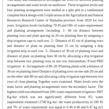
arrangements and water levels on sunflower. Three irrigation levels and
four planting arrangement were studied as a split plot in a randomized
complete block design with 3 replications in the Agricultural and Natural
Resources Research Center of Hamadan province from 2020 for two
years. Irrigation levels (including: 70, 85 and 100% of water requirement)
and planting arrangement (including: 1- 60 cm distance between
planting rows and plant spacing on 20 cm planting lines by assigning a
drip irrigation tape to each row. 2- Distance of 45 cm of planting rows
and distance of plant on planting lines 25 cm by assigning a drip
irrigation strip to each row. 3- Distance of 30 cm of planting rows and
distance of plant on planting lines 30 cm by allocating a drip irrigation
strip between two planting rows in one row Intermediate (Fixed PRD
irrigation). 4- Arrangement of 80-20 (Planting plants with a distance of
30 cm on planting lines) Distance of planting rows on one side 20 cm and
on the other side 80 cm and allocating a drip irrigation tape between two
rows of close planting Together were examined. Water levels were the
main factor and planting arrangements were the secondary factor. The
highest yield was obtained from 100% water requirement irrigation (3007
Kg/ha) which was not significantly different from 85% water
requirement treatment (2700 Kg/ha,). the water productivity in 100, 85
and 70% of water requirement, was equal to 0.46, 0.46 and 0.47 kg/m3,