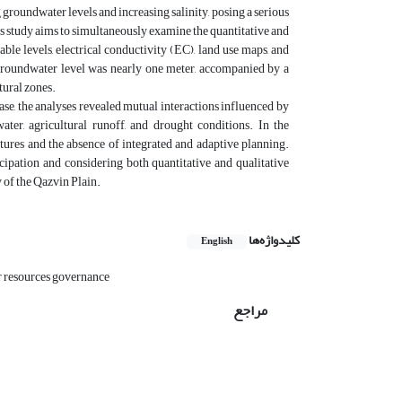
 groundwater levels and increasing salinity, posing a serious
is study aims to simultaneously examine the quantitative and
le levels, electrical conductivity (EC), land use maps, and
 groundwater level was nearly one meter, accompanied by a
tural zones.
ase, the analyses revealed mutual interactions influenced by
ater, agricultural runoff, and drought conditions. In the
ctures and the absence of integrated and adaptive planning.
cipation and considering both quantitative and qualitative
y of the Qazvin Plain.
کلیدواژه‌ها
English
 resources governance
مراجع