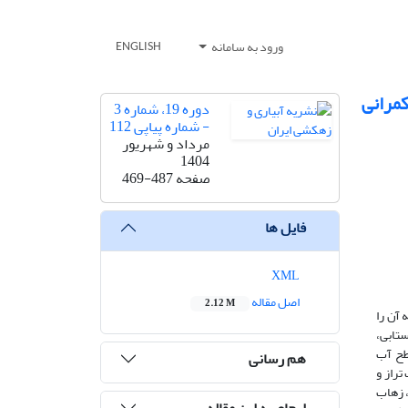
ورود به سامانه
ENGLISH
مرانی
دوره 19، شماره 3
- شماره پیاپی 112
مرداد و شهریور
1404
صفحه
469-487
فایل ها
XML
اصل مقاله
2.12 M
 آن را
، از داده‌های تراز سطح ایستابی،
 تراز سطح آب
هم رسانی
ت تراز و
، زهاب
ارجاع به این مقاله