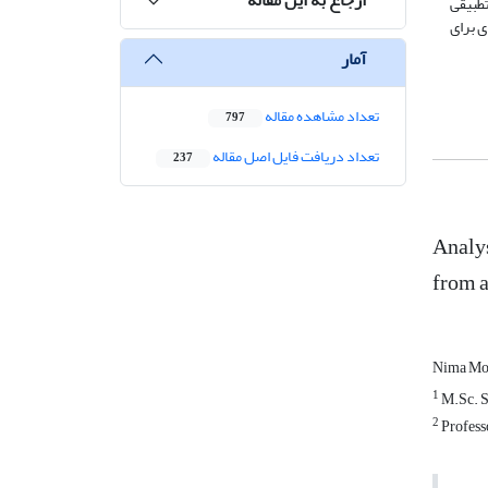
طبیقی
ی برای
آمار
تعداد مشاهده مقاله
797
تعداد دریافت فایل اصل مقاله
237
Analys
from 
Nima M
1
M.Sc. St
2
Professo