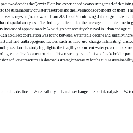
e past two decades, the Qazvin Plain has experienced a concerning trend of declining
t to the sustainability of water resources and the livelihoods dependent on them. Th
tative changes in groundwater from 2001 to 2023, utilizing data on groundwater tab
ased spatial analyses. The findings indicate that the average annual decline in
ity increase of approximately 6%, with greater severity observed in urban and agricul
ugh no direct correlation was found between water table decline and salinity incre
natural and anthropogenic factors such as land use change, infiltrating wastew
uding section, the study highlights the fragility of current water governance stru
dingly, the development of data-driven strategies, inclusive of stakeholder parti
sions of water resources, is deemed a strategic necessity for the future sustainabilit
ter table decline
Water salinity
Land use change
Spatial analysis
Water