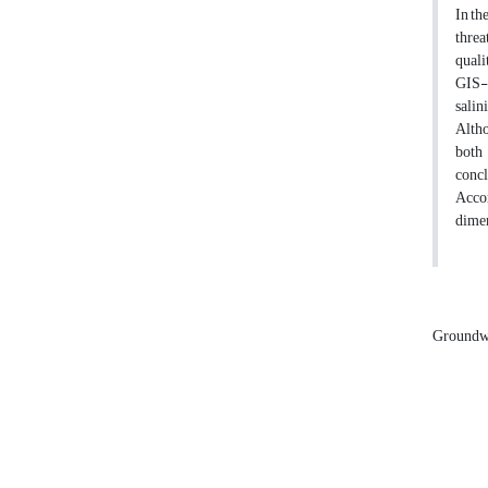
In th
threa
quali
GIS-b
salin
Altho
both 
concl
Accor
dimen
Groundwa