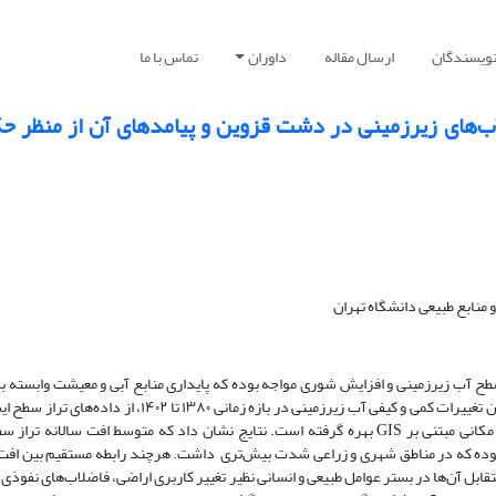
نویسندگان
ارسال مقاله
داوران
تماس با ما
‌های زیرزمینی در دشت قزوین و پیامدهای آن از منظر حک
 منابع طبیعی دانشگاه تهران
سطح آب زیرزمینی و افزایش شوری مواجه بوده که پایداری منابع آبی و معیشت وابسته به
به‌طور جدی تهدید می‌کند. این پژوهش با هدف بررسی هم‌زمان تغییرات کمی و کیفی آب زیرزمینی در بازه زمانی ۱۳۸۰ تا ۱۴۰۲
هدایت الکتریکی (EC)، نقشه‌های کاربری اراضی و تحلیل‌های مکانی مبتنی بر GIS بهره گرفته است. نتایج نشان داد که متوسط افت سالانه
یک به یک متر و افزایش شوری حدود ۶ درصد بوده که در مناطق شهری و زراعی شدت بیش‌تری داشت. هرچند رابطه مستقیم بین اف
ابل آن‌ها در بستر عوامل طبیعی و انسانی نظیر تغییر کاربری اراضی، فاضلاب‌های نفوذی