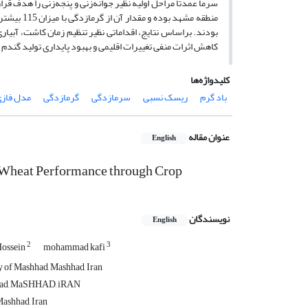
منطقه مشه
بودند. براساس نتایج، اقداماتی نظیر تنظیم زمان کاشت، آبیاری
کاهش اثرات منفی تغییرات اقلیمی و بهبود پایداری تولید گند
کلیدواژه‌ها
باد گرم
ریسک نسبی
سرمازدگی
گرمازدگی
مدل فاز
عنوان مقاله
English
 Wheat Performance through Crop
نویسندگان
English
2
3
Hossein
mohammad kafi
y of Mashhad, Mashhad, Iran
ashhad, MaSHHAD, iRAN
Mashhad, Iran