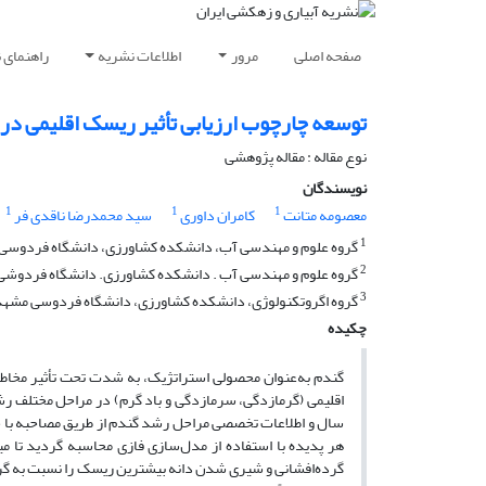
صفحه اصلی
مرور
اطلاعات نشریه
راهنمای 
توسعه چارچوب ارزیابی تأثیر ریسک‌ اقلیمی در عملکرد گندم با مد
نوع مقاله : مقاله پژوهشی
نویسندگان
1
1
1
معصومه متانت
کامران داوری
سید محمدرضا ناقدی فر
1
گروه علوم و مهندسی آب، دانشکده کشاورزی، دانشگاه فردوسی 
2
گروه علوم و مهندسی آب . دانشکده کشاورزی. دانشگاه فردوشی
3
گروه اگروتکنولوژی، دانشکده کشاورزی، دانشگاه فردوسی مشهد،
چکیده
گندم به‌عنوان محصولی استراتژیک، به شدت تحت تأثیر مخاطر
سال و اطلاعات تخصصی مراحل رشد گندم از طریق مصاحبه با 
هر پدیده با استفاده از مدل‌سازی فازی محاسبه گردید تا م
گرده‌افشانی و شیری شدن دانه بیشترین ریسک را نسبت به گرما