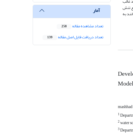
ی‌دهد. مقایسه‌ مقادیر ریسک تجمیعی نشان داد سرمازدگی با میزان ریسک 132 تهدید غالب
ه نوع تنش
آمار
نند به
تعداد مشاهده مقاله
258
تعداد دریافت فایل اصل مقاله
139
Devel
Model
mashhad
1
Departm
2
water s
3
Departm