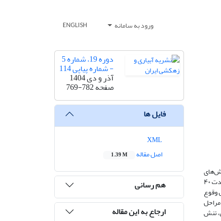
ورود به سامانه
ENGLISH
دوره 19، شماره 5
- شماره پیاپی 114
آذر و دی 1404
صفحه
769-782
فایل ها
XML
اصل مقاله
1.39 M
ش‌های
اقلیمی (گرمازدگی، سرمازدگی و باد گرم) در مراحل مختلف رشد گندم در منطقه مشهد انجام شد. در این مطالعه، داده‌های هواشناسی بلندمدت به‌مدت ۴۰
هم رسانی
 وقوع
مراحل
ارجاع به این مقاله
ل، تنش