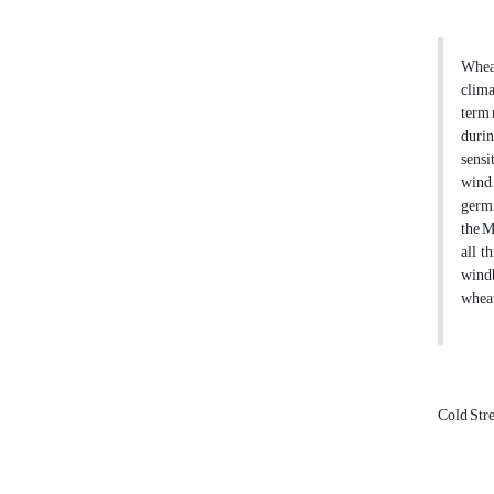
Wheat
clima
term 
durin
sensi
wind,
germi
the M
all t
windb
wheat
Cold Str