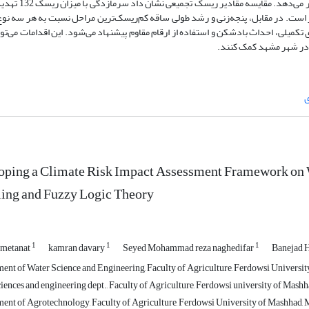
سرما عمدتاً مراحل اولیه نظیر جوانه‌زنی و پنجه‌زنی را هدف قرار م
د بوده و مقدار آن از گرمازدگی با میزان 115 بیشتر است. در مقابل، پنجه‌زنی و رشد طولی ساقه کم‌ریسک‌ترین مراحل نسبت به هر س
 تکمیلی، احداث بادشکن و استفاده از ارقام مقاوم پیشنهاد می‌شود. این اقدامات می‌توا
م در شهر مشهد کمک کنند.
ی
oping a Climate Risk Impact Assessment Framework on
ing and Fuzzy Logic Theory
1
1
1
 metanat
kamran davary
Seyed Mohammad reza naghedifar
Banejad 
ent of Water Science and Engineering, Faculty of Agriculture, Ferdowsi Universit
ciences and engineering dept., Faculty of Agriculture, Ferdowsi university of M
ent of Agrotechnology, Faculty of Agriculture, Ferdowsi University of Mashhad, 