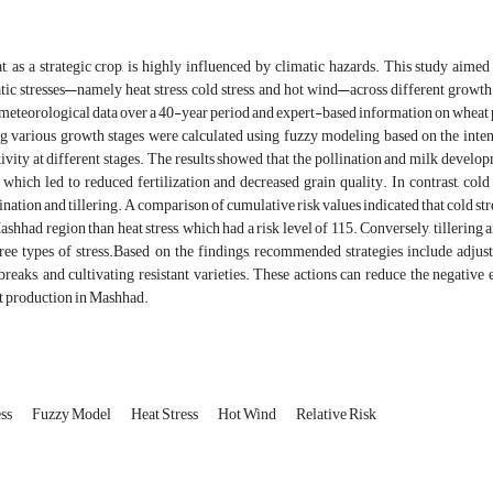
, as a strategic crop, is highly influenced by climatic hazards. This study aimed
tic stresses—namely heat stress, cold stress, and hot wind—across different growth
meteorological data over a 40-year period and expert-based information on wheat 
g various growth stages were calculated using fuzzy modeling based on the intensi
tivity at different stages. The results showed that the pollination and milk develop
 which led to reduced fertilization and decreased grain quality. In contrast, col
nation and tillering. A comparison of cumulative risk values indicated that cold stress
ashhad region than heat stress, which had a risk level of 115. Conversely, tillering 
hree types of stress.Based on the findings, recommended strategies include adjust
reaks, and cultivating resistant varieties. These actions can reduce the negative 
 production in Mashhad.
ess
Fuzzy Model
Heat Stress
Hot Wind
Relative Risk