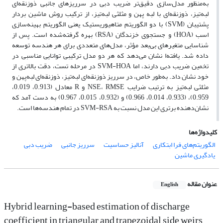
به‌منظور مدل‌سازی دقیق‌تر ضریب دبی در سرریزهای جانبی ذوزنقه‌ای
لبه‌تیز، ذوزنقه‌ای با لبه پهن و مثلثی لبه‌تیز، از ترکیب روش ماشین بردار
پشتیبان (SVM) با دو الگوریتم متاهیوریستیک یعنی الگوریتم بهینه‌سازی
اسب (HOA) و جستجوی خزندگان (RSA) بهره گرفته‌شده است. پس از
شناسایی متغیرهای بی‌بعد مؤثر، مدل‌های متعددی برای هر هندسه توسعه
داده شد. یافته‌ا نشان می‌دهد که هر دو مدل ترکیبی توانایی مناسبی در
تخمین ضریب دبی دارند، اما SVM-HOA در مرحله تست، دقت بالاتری از
خود نشان داد. به‌طور خاص، در سرریز ذوزنقه‌ای لبه‌تیز، ذوزنقه‌ای لبه‌پهن و
مثلثی لبه‌تیز به ترتیب ضرایب NSE، RMSE و R معادل (0.913، 0.019،
0.959)، (0.933، 0.014، 0.966) و (0.932، 0.015، 0.967) به دست آمد که
نشان‌دهنده برتری این مدل نسبت به SVM-RSA در تمام هندسه‌ها است.
کلیدواژه‌ها
الگوریتم‌های فرا ابتکاری
آنالیز حساسیت
سرریز جانبی
ضریب دبی
یادگیری ماشین
عنوان مقاله
English
Hybrid learning-based estimation of discharge
coefficient in triangular and trapezoidal side weirs