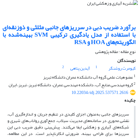
برآورد ضریب دبی در سرریزهای جانبی مثلثی و ذوزنقه‌ای
با استفاده از مدل یادگیری ترکیبی SVM بهینه‌شده با
الگوریتم‌های HOA و RSA
نوع مقاله : مقاله پژوهشی
نویسندگان
2
1
کیومرث روشنگر
آیدین پناهی
1
عضو هیات علمی گروه آب دانشکده عمران دانشگاه تبریز
2
گروه مهندسى منابع آب، دانشکده مهندسى عمران، دانشگاه تبریز، تبریز، ایران
10.22034/idj.2025.537571.2616
چکیده
سرریزهای جانبی به‌عنوان اجزای کلیدی در تنظیم جریان و اندازه‌گیری آب،
نقشی محوری در سامانه‌های مدیریت سیلاب، جمع‌آوری رواناب‌های شهری و
شبکه‌های آبیاری و زهکشی ایفا می‌کنند. پیش‌بینی دقیق ضریب دبی این
سرریزها برای طراحی بهینه، ضرورتی انکارناپذیر است. در این مطالعه،