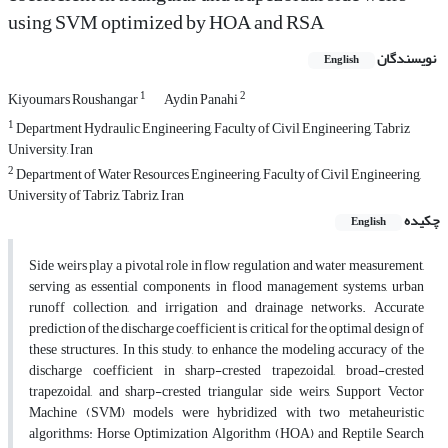
using SVM optimized by HOA and RSA
نویسندگان
English
1
2
Kiyoumars Roushangar
Aydin Panahi
1
Department Hydraulic Engineering, Faculty of Civil Engineering, Tabriz
University, Iran
2
Department of Water Resources Engineering, Faculty of Civil Engineering,
University of Tabriz, Tabriz, Iran
چکیده
English
Side weirs play a pivotal role in flow regulation and water measurement,
serving as essential components in flood management systems, urban
runoff collection, and irrigation and drainage networks. Accurate
prediction of the discharge coefficient is critical for the optimal design of
these structures. In this study, to enhance the modeling accuracy of the
discharge coefficient in sharp-crested trapezoidal, broad-crested
trapezoidal, and sharp-crested triangular side weirs, Support Vector
Machine (SVM) models were hybridized with two metaheuristic
algorithms: Horse Optimization Algorithm (HOA) and Reptile Search