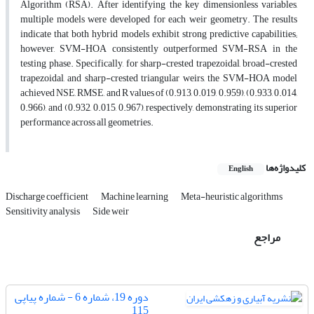
Algorithm (RSA). After identifying the key dimensionless variables,
multiple models were developed for each weir geometry. The results
indicate that both hybrid models exhibit strong predictive capabilities;
however, SVM-HOA consistently outperformed SVM-RSA in the
testing phase. Specifically, for sharp-crested trapezoidal, broad-crested
trapezoidal, and sharp-crested triangular weirs, the SVM-HOA model
achieved NSE, RMSE, and R values of (0.913, 0.019, 0.959), (0.933, 0.014,
0.966), and (0.932, 0.015, 0.967), respectively, demonstrating its superior
performance across all geometries.
کلیدواژه‌ها
English
Discharge coefficient
Machine learning
Meta-heuristic algorithms
Sensitivity analysis
Side weir
مراجع
دوره 19، شماره 6 - شماره پیاپی
115