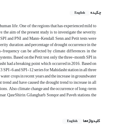
چکیده
English
 human life. One of the regions that has experienced mild to
the aim of the present study is to investigate the severity,
 SPI and PNI, and Mann-Kendall, Senn, and Petit tests were
erity, duration, and percentage of drought occurrence in the
n-frequency can be affected by climate, differences in the
systems. Based on the Petit test, only the three-month SPI in
ht had a breaking point, which occurred in 2016. Based on
-3, SPI-6 and SPI-12 series for Mahidasht station in all three
e water crops in recent years and the increase in groundwater
t trend and have caused the drought trend to increase in all
tations. Also, climate change and the occurrence of long-term
nsar, QasrShirin, Gilangharb, Sonqor and Paveh stations, the
کلیدواژه‌ها
English