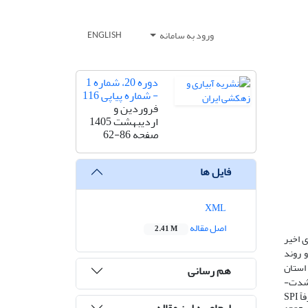
ورود به سامانه
ENGLISH
دوره 20، شماره 1
- شماره پیاپی 116
فروردین و
اردیبهشت 1405
صفحه
62-86
فایل ها
XML
اصل مقاله
2.41 M
 اخیر
 روند
اه‌های استان
هم رسانی
 شدت-
تداوم-فراوانی خشکسالی می‌تواند متاثر از اقلیم، تفاوت جهت گسترش ارتفاعات و نوع و جهت ورود سیستم‌های بارانزا باشد. براساس آزمون پتیت صرفاً SPI
ارجاع به این مقاله