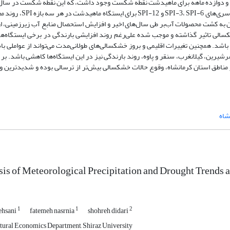
اتفاق افتاده است. براساس نتایج دو آزمون من-کندال و سن، سری‌های SPI-3، SPI-6 
ان به کشت محصولات آب‌بر طی سال‌های اخیر و افزایش استحصال منابع آب زیرزمینی، ا
الی تاثیر گذاشته و موجب شده علی‌رغم روند افزایشی بارندگی در برخی ایستگاه‌ها،
 باشد. همچنین تغییرات اقلیمی و بروز خشکسالی‌های طولانی‌مدت می‌تواند از عواملی ب
رین، گیلانغرب، سنقر و پاوه، روند بارندگی نیز در این ایستگاه‌ها کاهشی باشد. بر
مناطق استان کرمانشاه، وقوع حالات خشکسالی بیش‌تر از ترسالی بوده و شدیدترین 
شاه
is of Meteorological Precipitation and Drought Trends
1
1
2
ehsani
fatemeh nasrnia
shohreh didari
tural Economics Department, Shiraz University