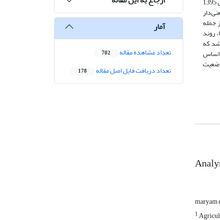
سه‌ماهه در ایستگاه-های سنقر و ماهیدشت و SPI شش‌ماهه و دوازده ماهه برای ماهیدشت نقطه شکست وجود داشت، که این نقطه شکست در سال 1395
و SPI-12 برای ایستگاه ماهیدشت در هر سه بازه SPI، روند معنی‌دار
ز جمله
آمار
 روند
اشد که
تعداد مشاهده مقاله
 اساس
702
وضعیت
تعداد دریافت فایل اصل مقاله
178
Analys
maryam 
1
Agricul