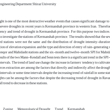
ngineering Department, Shiraz University
ht is one of the most destructive weather events that causes significant damage to
severe droughts in recent years is Kermanshah province in western Iran. Therefore, 
ency, and trend of drought in Kermanshah province. For this purpose, two indices,
to investigate the stations of Kermanshah province. The results showed that the sev
ed stations were not the same, and the distribution of drought intensity-duratio
tion of elevation expansion, and the type and direction of entry of rain-generating 
onqor and Mahidasht stations and the six-month and twelve-month SPI for Mahidas
esults of the two Mann-Kendall and Senn tests, there is a significant trend in the SPI
ntervals. The trend of land use change, the increase in farmers' tendency to cultivat
rces extraction are among the factors that directly and indirectly affect the drough
 intervals or some time intervals despite the increasing trend of rainfall in some s
hts can be among the factors that, despite the decreasing trend of drought in Rava
ll trend to decrease in these stations.
Zoning
Meteorological Drought
Trend
Kermanshah