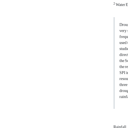
2
Water E
Droug
very 
frequ
used 
studi
direc
the S
the r
SPI i
resou
three
droug
rainfa
Rainfall