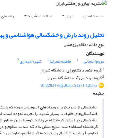
صفحه اصلی
مرور
اطلاعات نشریه
راهنمای 
تحلیل روند بارش و خشکسالی هواشناسی و پهن
نوع مقاله : مقاله پژوهشی
نویسندگان
2
1
1
مریم احسانی
فاطمه نصرنیا
شهره دیداری
1
گروه اقتصاد کشاورزی، دانشگاه شیراز
2
گروه مهندسی آب، دانشگاه شیراز
10.22034/idj.2025.512714.2565
چکیده
خشکسالی از مخرب‌ترین رویدادهای آب‌وهوایی بوده که باعث 
خشکسالی‌های خفیف تا بسیار شدید را تجربه نموده است، ا
کرمانشاه استفاده شد. نتایج نشان داد که شدت، تداوم و د