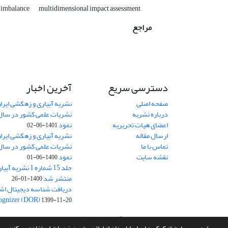
 imbalance
multidimensional impact assessment
مراجع
دسترسی سریع
آخرین اخبار
صفحه اصلی
نشریه آبیاری و زهکشی ایران
درباره نشریه
اعضای هیات تحریریه
نمود
1401-06-02
ارسال مقاله
نشریه آبیاری و زهکشی ایران
تماس با ما
نقشه سایت
نمود
1400-06-01
جلد 15 شماره 1 نش
منتشر شد
1400-01-26
ognizer (DOR)
1399-11-20
سامانه مدیریت نشریات علمی.
طراحی و پیاده سازی از
سیناوب