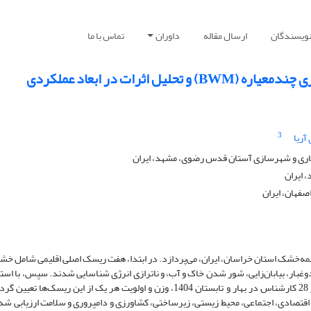
نویسندگان
ارسال مقاله
داوران
تماس با ما
اثرات در ابعاد عملکردی
3
آریا
ری و شهرسازی آستان قدس رضوی، مشهد، ایران
 ایران
فهان، ایران
نیمه‌خشک استان خراسان، ایران، می‌پردازد. در ابتدا، هفت ریسک اصلی اقلیمی شامل خ
وغبار، بیابان‌زایی، شور شدن خاک و آب، و ناترازی انرژی شناسایی شدند. سپس، با استف
روش تصمیم‌گیری چندمعیاره بهترین - بدترین (BWM) و نظر 28 کارشناس در بهار و تابستان 1404، وزن و اولویت هر یک از این ریسک‌ها
تصادی، اجتماعی، محیط زیستی، زیرساختی، کشاورزی و دامپروری و سلامت ارزیابی شد. 