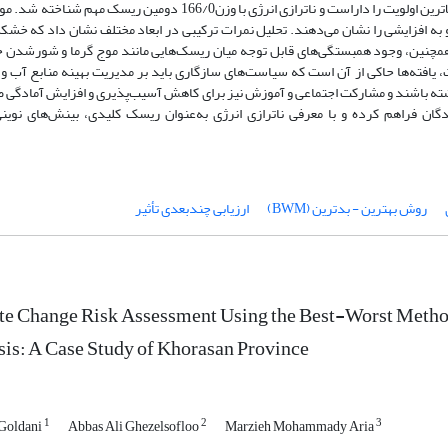
وزن‌دهی نشان داد که خشکسالی و کمبود آب با وزن 295/0 بالاترین اولویت را داراست و ناترازی انرژی با وزن166/0 دومین ریسک م
ه افزایشی را نشان می‌دهند. تحلیل نمرات ترکیبی در ابعاد مختلف نشان داد که خشکس
د. همچنین، وجود همبستگی‌های قابل توجه میان ریسک‌هایی مانند موج گرما و شورشدن 
یافته‌ها حاکی از آن است که سیاست‌های سازگاری باید بر مدیریت بهینه منابع آب و 
اشته باشند و مشارکت اجتماعی و آموزش نیز برای کاهش آسیب‌پذیری و افزایش آمادگی 
ان فراهم کرده و با معرفی ناترازی انرژی به‌عنوان ریسک کلیدی، بینش‌های نوینی
روش بهترین - بدترین (BWM)
ارزیابی چندبعدی تأثیر
te Change Risk Assessment Using the Best-Worst Met
is: A Case Study of Khorasan Province
1
2
3
Goldani
Abbas Ali Ghezelsofloo
Marzieh Mohammady Aria