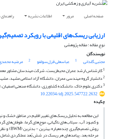
صفحه اصلی
مرور
اطلاعات نشریه
راهنمای 
ارزیابی ریسک‌های اقلیمی با رویکرد تصمیم‌گیری چندمعیاره (BWM) و تحلیل 
نوع مقاله : مقاله پژوهشی
نویسندگان
2
1
مجتبی گلدانی
عباسعلی قزل‌سولفو
مرضیه محمدی 
1
کارشناس ارشد عمران محیط‌زیست، شرکت مهندسان مشاور معما
2
دانشیار گروه مهندسی عمران، دانشگاه آزاد اسلامی مشهد، مشهد،
3
دکتری علوم خاک، دانشکده کشاورزی، دانشگاه صنعتی اصفهان، اص
10.22034/idj.2025.547722.2632
چکیده
این مطالعه به تحلیل ریسک‌های تغییر اقلیم در مناطق خشک و 
و کمبود آب، سیلاب‌های ناگهانی، موج‌های گرما، طوفان‌های گرد
مرحله بعد، پیامدهای هر ریسک در شش بُعد عملکردی شامل اق