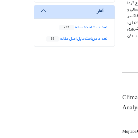
هم شناخته شد. موج گرما
الی و
آمار
خاک بر
انرژی،
تعداد مشاهده مقاله
ضروری
232
 برای
تعداد دریافت فایل اصل مقاله
68
Clima
Analys
Mojtaba 