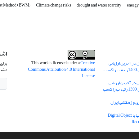
rst Method (BWM)
Climate change risks
drought and water scarcity
energy
اشت
This work is licensed under a
Creative
 در آخرین ارزیابی
برای 
Commons Attribution 4.0 International
نشریات علمی کشور در سال 1400رتبه ب را کسب
مشتر
.
License
 در آخرین ارزیابی
نشریات علمی کشور در سال 1399 رتبه ب را کسب
ریه آبیاری و زهکشی ایران
دریافت شناسه دیجیتال اشیا یا Digital Object
Rec