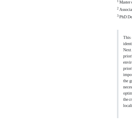
1
Master 
2
Associat
3
PhD, Dep
This 
ident
Next,
prior
envir
prior
impor
the g
neces
optim
the c
local