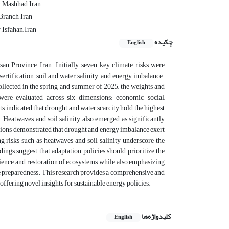
 Mashhad, Iran
Branch, Iran
 Isfahan, Iran
چکیده
English
an Province, Iran. Initially, seven key climate risks were
sertification, soil and water salinity, and energy imbalance.
llected in the spring and summer of 2025, the weights and
were evaluated across six dimensions: economic, social,
ts indicated that drought and water scarcity hold the highest
 Heatwaves and soil salinity also emerged as significantly
nsions demonstrated that drought and energy imbalance exert
g risks such as heatwaves and soil salinity underscore the
ings suggest that adaptation policies should prioritize the
ence, and restoration of ecosystems, while also emphasizing
nce preparedness. This research provides a comprehensive and
ffering novel insights for sustainable energy policies.
کلیدواژه‌ها
English