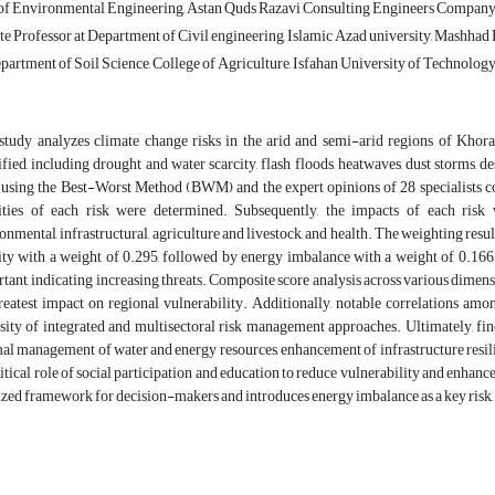
of Environmental Engineering, Astan Quds Razavi Consulting Engineers Company,
e Professor at Department of Civil engineering, Islamic Azad university, Mashhad 
artment of Soil Science, College of Agriculture, Isfahan University of Technology,
study analyzes climate change risks in the arid and semi-arid regions of Khoras
ified, including drought and water scarcity, flash floods, heatwaves, dust storms, de
 using the Best-Worst Method (BWM) and the expert opinions of 28 specialists co
ities of each risk were determined. Subsequently, the impacts of each risk 
onmental, infrastructural, agriculture and livestock, and health. The weighting resul
ity with a weight of 0.295, followed by energy imbalance with a weight of 0.166.
tant, indicating increasing threats. Composite score analysis across various dime
reatest impact on regional vulnerability. Additionally, notable correlations amon
sity of integrated and multisectoral risk management approaches. Ultimately, find
al management of water and energy resources, enhancement of infrastructure resili
ritical role of social participation and education to reduce vulnerability and enha
ized framework for decision-makers and introduces energy imbalance as a key risk, o