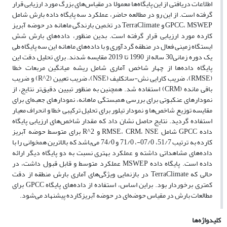
اطلاعات دریافتی از این پایگاه‌ها معمولا در مقیاس‌های بزرگ مورد ارزیابی قرار
گرفته است. از این رو در مطالعه حاضر، عملکرد سه پایگاه داده بارش شامل
GPCC، MSWEP و TerraClimate در تخمین بارندگی ماهانه در حوضه آبریز
کارده مورد ارزیابی قرار گرفته است. بدین منظور، داده‌های بارش شش
ایستگاه زمینی فعال در منطقه گردآوری و با داده‌های ماهانه این سه پایگاه طی
یک دوره زمانی30 ساله از 1990 تا 2019 مقایسه شدند. برای تحلیل دقت این
پایگاه داده‌ها از چهار شاخص آماری شامل ریشه میانگین مربعات خطا
(RMSE)، ضریب کارایی نش-ساتکلیف (NSE)، ضریب تعیین (R^2) و ضریب
باقی مانده (CRM) استفاده شد. همچنین به منظور تبیین دقیق‌تر نتایج، از
نمودارهای عنکبوتی برای بررسی همبستگی ماهانه، نمودارهای جعبه‌ای برای
مقایسه توزیع شاخص‌ها و نمودار تیلور برای تحلیل ترکیبی خطا و انحراف معیار
استفاده گردید. نتایج حاصل نشان داد که مقدار شاخص‌های ارزیابی پایگاه
داده GPCC شامل RMSE، CRM، NSE و R^2 برای متوسط حوضه آبریز
کارده به ترتیب 51/7، 07/0-، 71/0 و 74/0 می‌باشد که بالاترین همخوانی را با
داده‌های مشاهداتی داشته و عملکرد بهتری نسبت به دو پایگاه دیگر ارائه
داده است. پایگاه داده MSWEP عملکرد متوسط و قابل قبول داشت، در
حالی که TerraClimate در بازنمایی ویژگی‌های آماری بارش منطقه از دقت
کمتری برخوردار بود. براین اساس، استفاده از داده‌های پایگاه GPCC برای
مطالعات بارش در مقیاس حوضه‌ای در حوضه آبریزکارده پیشنهاد می‌شود.
کلیدواژه‌ها