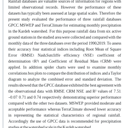
Rainfall databases are valuable sources of information for regions with
limited observational records. However, the performance of these
datasets has typically been assessed at large spatial scales. Therefore, the
present study evaluated the performance of three rainfall databases
GPCC, MSWEP and TerraClimate for estimating monthly precipitation
in the Kardeh watershed. For this purpose, rainfall data from six active
ground stations in the studied area were collected and compared with the
monthly data of the three databases over the period 1990–2019. To assess
their accuracy, four statistical indices including Root Mean of Square
Error (RMSE), Nash–Sutcliffe efficiency (NSE), coefficient of
determination (R²), and Coefficient of Residual Mass (CRM) were
applied. In addition, spider charts were used to examine monthly
correlations, box plots to compare the distribution of indices, and a Taylor
diagram to analyze the combined error and standard deviation. The
results showed that the GPCC database exhibited the best agreement with
the observational data, with RMSE, CRM, NSE, and R² values of 7.51,
-0.07, 0.71 and 0.74, respectively, demonstrating superior performance
compared with the other two datasets. MSWEP provided moderate and
acceptable performance, whereas TerraClimate showed lower accuracy
in representing the statistical characteristics of regional rainfall.
Accordingly, the use of GPCC data is recommended for precipitation
studies at the watershed scale in the Kardeh watershed.