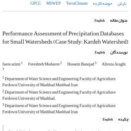
بارش
حوضه کارده
TerraClimate
MSWEP
GPCC
عنوان مقاله
English
Performance Assessment of Precipitation Databases
for Small Watersheds (Case Study: Kardeh Watershed)
نویسندگان
English
1
2
3
faeze azimi
Fereshteh Modaresi
Hossein, Banejad
Alireza Araghi
3
1
Department of Water Science and Engineering, Faculty of Agriculture,
Ferdowsi University of Mashhad, Mashhad, Iran
2
Department of Water Science and Engineering, Faculty of Agriculture,
Ferdowsi University of Mashhad.
3
Department of Water Science and Engineering, Faculty of Agriculture,
Ferdowsi University of Mashhad, Mashhad, Iran
چکیده
English