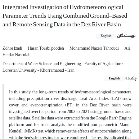
Integrated Investigation of Hydrometeorological
Parameter Trends Using Combined Ground-Based
and Remote Sensing Data in the Dez River Basin
نویسندگان
English
Zohre Izadi
Hasan Torabi poodeh
Mohammad Nazeri Tahroudi
Ali
Heidar Nasrolahi
Department of Water Science and Engineering - Faculty of Agriculture -
Lorestan University - Khorramabad - Iran
چکیده
English
In this study, the long-term trends of hydrometeorological parameters,
including precipitation, river discharge, Leaf Area Index (LAI), snow
cover, and evapotranspiration (ET) in the Dez River basin were
investigated over the period from 2002 to 2021 using ground-based and
satellite data. Satellite data were extracted from the Google Earth Engine
platform, and for trend analysis, the modified non-parametric Mann-
Kendall (MMK) test, which removes the effects of autocorrelation, along
with the Sen's slope estimator, were employed. The results indicated that