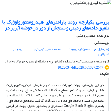
بررسی یکپارچه روند پارامترهای هیدرومتئورولوژیک با
تلفیق داده‌های زمینی و سنجش از دور در حوضه آبریز دز
نوع مقاله : مقاله پژوهشی
نویسندگان
زهره ایزدی
حسن ترابی پوده
محمد ناظری تهرودی
علی حیدر
نصرالهی
گروه علوم و مهندسی آب- دانشکده کشاورزی- دانشگاه لرستان- خرم آباد- ایران
10.22034/idj.2026.561327.2647
چکیده
در این پژوهش، روند تغییرات بلندمدت پارامترهای هیدرومتئورولوژیک
شامل بارش، دبی، شاخص سطح برگ (LAI)، پوشش سطح برف و تبخیر-
تعرق (ET) در حوضه آبریز دز طی دوره زمانی ۲۰۰۲ تا ۲۰۲۱ با استفاده از
داده‌های زمینی و ماهواره‌ای مورد بررسی قرار گرفت. داده‌های ماهواره‌ای از
پلتفرم Google Earth Engine استخراج و به‌منظور تحلیل روند، از آزمون
ناپارامتریک من-کندال اصلاح‌شده (MMK) با حذف اثرات خودهمبستگی و