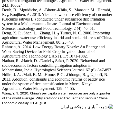
pressurized irrigation technologies. Agricultural Water Management.
243: 106524.
Douh, B.
،
Mguidiche, A.
،
Bhouri-Khila, S.
،
Mansour, M.
،
Harrabi,
Boujlben, A. 2013. Yield and water use efficiency of cucumber
و
R.
(Cucumis sativus L.) conducted under subsurface drip irrigation
system in a Mediterranean climate. Journal of Environmental
Science, Toxicology and Food Technology. 2 (4): 46–51.
Turner, N. C. 2006. Improving
و
Zhang, H.
،
Shan, L.
،
Deng, X. P.
agriculture water use efficiency in arid and semi-arid areas of China.
Agricultural Water Management. 80: 23–40.
Rahman, A. 2014. Low Energy Rotary Nozzle: An Energy and
Water Saving Device for Field Crop Irrigation. Journal of
Agriculture and Technology (JAST). 17: 1071-1082.
Saket, P. 2020. Behavioral and
و
Daniel
،
Hatch, D.
،
Nathan, R.
socioeconomic factors controlling irrigation adoption in
Maharashtra, India. Hydrological Sciences Journal. 67 (6): 847-857.
Uphoff, N.
و
Odongo, B.
،
Home, P. G.
،
Mati, B. M.
،
Ndiiri, J. A.
2013. Adoption, constraints and economic returns of paddy rice
under the system of rice intensification in Mwea, Kenya.
Agricultural Water Management. 129: 44-55.
Wang, Y. N. 2020. China's per capita water resources are only a quarter
of the world average. Why are floods so frequent and serious? China
Economic Weekly. 31 August