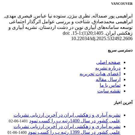
VANCOUVER
ابراهیمی پور صمداله, نظری بیژن, ستوده نیا عباس, قیصری مهدی,
ابراهیمی محمدصادق. شناخت و بررسی عوامل اثرگذار اجتماعی
توسعه سامانه‌های آبیاری نوین در دشت اردستان. نشریه آبیاری و
زهکشی ایران. 1405;20(1):1-15. doi:
10.22034/idj.2025.532492.2606
دسترسی سریع
صفحه اصلی
درباره نشریه
اعضای هیات تحریریه
ارسال مقاله
تماس با ما
نقشه سایت
آخرین اخبار
نشریه آبیاری و زهکشی ایران در آخرین ارزیابی نشریات
علمی کشور در سال 1400رتبه ب را کسب نمود
1401-06-02
نشریه آبیاری و زهکشی ایران در آخرین ارزیابی نشریات
علمی کشور در سال 1399 رتبه ب را کسب نمود
1400-06-01