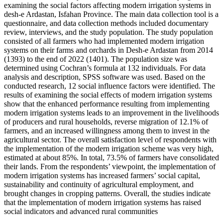
examining the social factors affecting modern irrigation systems in
desh-e Ardastan, Isfahan Province. The main data collection tool is a
questionnaire, and data collection methods included documentary
review, interviews, and the study population. The study population
consisted of all farmers who had implemented modern irrigation
systems on their farms and orchards in Desh-e Ardastan from 2014
(1393) to the end of 2022 (1401). The population size was
determined using Cochran’s formula at 132 individuals. For data
analysis and description, SPSS software was used. Based on the
conducted research, 12 social influence factors were identified. The
results of examining the social effects of modern irrigation systems
show that the enhanced performance resulting from implementing
modern irrigation systems leads to an improvement in the livelihoods
of producers and rural households, reverse migration of 12.1% of
farmers, and an increased willingness among them to invest in the
agricultural sector. The overall satisfaction level of respondents with
the implementation of the modern irrigation scheme was very high,
estimated at about 85%. In total, 73.5% of farmers have consolidated
their lands. From the respondents’ viewpoint, the implementation of
modern irrigation systems has increased farmers’ social capital,
sustainability and continuity of agricultural employment, and
brought changes in cropping patterns. Overall, the studies indicate
that the implementation of modern irrigation systems has raised
social indicators and advanced rural communities