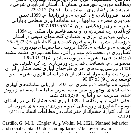
(مطالعه موردی: شهرستان بستان‌آباد، استان آذربایجان شرقی).
نشریه دانش کشاورزی و تولید پایدار. 30 (3): 217-229
.
قدمی فیروزآبادی، ع.، اکبری، م. و فرزام‌نیا، م. 1399. تعیین
بهره‌وری مصرف آب لوبیا در دو سامانه آبیاری سطحی و بارانی.
نشریه آبیاری و زهکشی ایران. 14 (5): 1815-1827
.
کج‌بافیان، ح.، نصریان، ن. و محمد قاسم نژاد ملکی، ح. 1394.
ارزیابی بهره‌‍‌وری انرژی و اقتصادی گلخانه‌های صیفی در استان
خوزستان. نشریه علوم و فنون کشت‌های گلخانه‌ای. 6 (23): 25-35
.
کریمی، م. و جلینی، م. 1396. بررسی شاخص‌های بهره‌وری آب
کشاورزی در محصولات مهم زراعی، مطالعه موردی: دشت مشهد
(یادداشت فنی). نشریه آب و توسعه پایدار. 4 (1): 133-138
.
معصومی، م، شعبانعلی قمی، ح، ورمزیاری، ح، کردعلیوند، س.
1401. بررسی پیامدهای اجرای طرح
های آبیاری تحت فشار و اثر ان
بر رضایت و استمرار استفاده از آن در استان قزوین.نشریه آب و
توسعه پایدار. 9( 3): 87-96.
نایینی، م.، لیاقت، ع. و نظری، ب. 1397. ارزیابی سامانه‌های آبیاری
نخلستان‌های بوشهر و تعیین مناسب‌ترین سامانه با استفاده از روش
AHP
.
مدیریت آب و آبیاری. 8 (2): 211-225
.
نجفی کانی، ع. و زنگانه، ا. 1392. آبیاری تحت‌فشار گامی در راستای
توسعه کشاورزی و روستایی (نمونه موردی: روستاهای شهرستان
علی‌آباد کتول). چشم‌انداز جغرافیایی در مطالعات انسانی. 8 (24):
.
121-132
Wollni, M. 2021. Planned behavior
و
Engler, A.
،
Castillo, G. M. L.
and social capital: Understanding farmers’ behavior toward