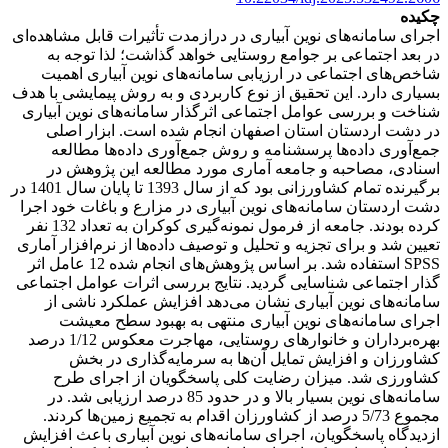
چکیده
اجرای سامانه‌های نوین آبیاری در درازمدت تأثیرات قابل مشاهده‌ای
در بعد اجتماعی بر جوامع روستایی خواهد گذاشت؛ لذا توجه به
شاخص‌های اجتماعی در ارزیابی سامانه‌های نوین آبیاری اهمیت
بسیاری دارد. این تحقیق از نوع کاربردی و به روش پیمایشی با هدف
شناخت و بررسی عوامل اجتماعی اثرگذار سامانه‌های نوین آبیاری
در دشت اردستان استان اصفهان انجام شده است. ابزار اصلی
جمع‌آوری داده‌ها پرسشنامه و روش جمع‌آوری داده‌ها مطالعه
اسنادی، مصاحبه و جامعه آماری مورد مطالعه این پژوهش در
برگیرنده تمام کشاورزانی بود که از سال 1393 تا پایان سال 1401 در
دشت اردستان سامانه‌های نوین آبیاری در مزارع و باغات خود اجرا
کرده بودند. جامعه از فرمول نمونه‌گیری کوکران به تعداد 132 نفر
تعیین شد و برای تجزیه و تحلیل و توصیف داده‌ها از نرم‌افزار آماری
SPSS استفاده شد. بر اساس پژوهش‌های انجام شده 12 عامل اثر
گذار اجتماعی شناسایی گردید. نتایج بررسی اثرات عوامل اجتماعی
سامانه‌های نوین آبیاری نشان می‌دهد افزایش عملکرد ناشی از
اجرای سامانه‌های نوین آبیاری منتهی به بهبود سطح معیشت
بهره‌برداران و خانوارهای روستایی، مهاجرت معکوس 1/12 درصد
کشاورزان و افزایش تمایل آن‌ها به سرمایه‌گذاری در بخش
کشاورزی شد. میزان رضایت کلی پاسخگویان از اجرای طرح
سامانه‌های نوین بسیار بالا و در حدود 85 درصد ارزیابی شد. در
مجموع 5/73 درصد از کشاورزان اقدام به تجمیع زمین‌ها کردند.
ازدیدگاه پاسخگویان، اجرای سامانه‌های نوین آبیاری باعث افزایش