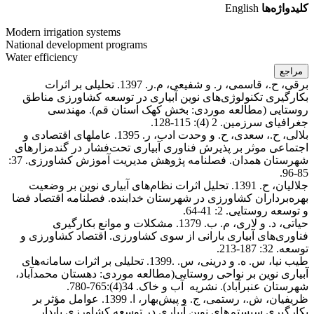
کلیدواژه‌ها
English
Modern irrigation systems
National development programs
Water efficiency
مراجع
برقی، ح.، قاسمی، ر. و شفیعی، م.ر. 1397. تحلیلی بر اثرات
بکارگیری تکنولوژی‌های نوین آبیاری در توسعه کشاورزی مناطق
روستایی (مطالعه موردی: بخش کهک استان قم). مهندسی
جغرافیای سرزمین. 2 (4): 115-128
.
بلالی، ح.، سعدی، ح. و وحدت ادب، ر. 1395. عامل‏های اقتصادی و
اجتماعی موثر بر پذیرش فناوری آبیاری تحت‌فشار در گندم‏زارهای
شهرستان همدان. فصلنامه پژوهش مدیریت آموزش کشاورزی. 37:
.
85-96
جلالیان، ح. 1391. تحلیل اثرات نظام‌های آبیاری نوین بر وضعیت
بهره‌برداران کشاورزی در شهرستان خدابنده. فصلنامه اقتصاد فضا
و توسعه روستایی. 2: 41-64
.
حیاتی، د. و لاری، م. ب. 1379. مشکلات و موانع بکارگیری
فناوری‌های آبیاری بارانی از سوی کشاورزی. اقتصاد کشاورزی و
توسعه. 32: 187-213
.
طیب نیا، س. ه. و درینی، س. .1399. تحلیلی بر اثرات سامانه
های
آبیاری نوین بر نواحی روستایی(مطالعه موردی: دهستان محمدآباد،
شهرستان عنبرآباد). نشریه
آب و خاک. 34(4):765-780.
ظریفیان، ش.، رستمی، ج. و پیش‌بهار، ا. 1399. عوامل مؤثر بر
بکارگیری سیستم‌های نوین آبیاری در توسعه کشاورزی پایدار