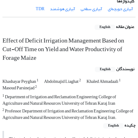
کلیدواژه‌ها
آبیاری جویچه‌ای
آبیاری سطحی
آبیاری هوشمند
TDR
عنوان مقاله
English
Effect of Deficit Irrigation Management Based on
Cut-Off Time on Yield and Water Productivity of
Forage Maize
نویسندگان
English
1
2
1
Khashayar Peyghan
Abdolmajid Liaghat
Khaled Ahmadaali
2
Masoud Parsinejad
1
Department of Irrigation and Reclamation Engineering, College of
Agriculture and Natural Resources, University of Tehran, Karaj, Iran
2
Professor, Department of Irrigation and Reclamation Engineering, College of
Agriculture and Natural Resources, University of Tehran, Karaj, Iran.
چکیده
English