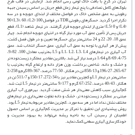
تهران در کرج با بافت خاک لومی رسی انجام شد. آزمایش در قالب طرح
بلوک‌های کامل تصادفی با پنج تیمار زمان قطع جریان بر اساس رسیدن جبهه
رطوبتی به عمق مشخص خاک در فواصل مختلف از ابتدای جویچه و در سه
تکرار اجرا گردید. حسگرهای رطوبتی TDR در فواصل 100 (L2)، 90 (L3)، 60
(L4) و 0 (L5) متری از ابتدای جویچه قرار گرفتند. در تیمار شاهد (L1)، قطع
جریان پس از تأمین عمق آب مورد نیاز گیاه در انتهای جویچه انجام شد. چهار
عمق 18، 20، 22 و 24 سانتی‌متر برای حسگرها تعیین و در طول فصل کشت،
پیش از هر آبیاری با توجه به عمق آب آبیاری، عمق حسگر انتخاب شد. عمق
آب آبیاری در تیمارهای L1، L2، L3، L4 و L5 به‌ترتیب معادل 100، 9/82،
4/75، 8/69 و 1/64 درصد نیاز آبی شد. بالاترین مقادیر عملکرد زیست‌توده تر
و خشک و دانه، شاخص برداشت، وزن هزار دانه و ارتفاع گیاه به‌ترتیب با
265/67، 196/27 و 858/13 تن در هکتار، 77/50 درصد، 89/367 گرم و 2/258
سانتی‌متر در تیمار L1 و کم‌ترین مقادیر نیز با 272/34، 150/17 و 511/7 تن در
هکتار، 40/43 درصد، 67/252 گرم و 9/177 سانتی‌متر در تیمار L5 ثبت شد.
کم‌آبیاری سبب کاهش معنی‌دار هر شش صفت گردید. بهره‌وری آب آبیاری
مبتنی بر عملکرد زیست‌توده تر، خشک و دانه تفاوت معنی‌داری در تیمارهای
مختلف نشان نداد اما در هر سه مورد، کم‌ترین مقادیر مربوط به تیمار L5 بود.
روش پیشنهادی این تحقیق با تمرکز بر مدیریت کم‌آبیاری بر اساس حصول
اطمینان از رسیدن آب به ناحیه ریشه می‌تواند به بهبود مدیریت و
خودکارسازی آبیاری سطحی کمک نماید.