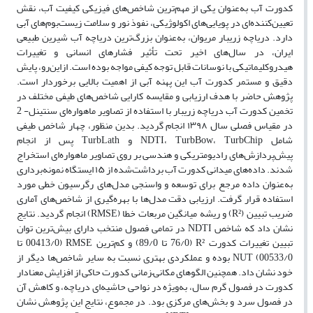
کدورت آب به‌عنوان یکی از مهم‌ترین شاخص‌های فیزیکی کیفیت آب، نقش
تعیین‌کننده‌ای در پویایی‌های اکولوژیکی، نفوذ نور و سلامت زیست‌بوم‌های آبی
دارد. دریاچه زریبار مریوان، به‌عنوان بزرگ‌ترین دریاچه آب شیرین طبیعی
ایران، در سال‌های اخیر تحت تأثیر فشارهای انسانی و تغییرات
هیدروکلیماتیکی با نوسانات قابل توجه کیفی مواجه بوده است. ازاین‌رو، پایش
دقیق و مستمر کدورت آب این پهنه آبی از اهمیت بالایی برخوردار است.
پژوهش حاضر با هدف ارزیابی و مقایسه کارایی شاخص‌های طیفی مختلف در
تخمین کدورت آب دریاچه زریبار با استفاده از تصاویر ماهواره‌ای سنتینل- 2
در مقیاس فصلی سال ۱۳۹۸ انجام گردید. بدین منظور، چهار شاخص طیفی
شامل NDTI، TurbBow، TurbChip و TurbLath پس از انجام
پیش‌پردازش‌های رادیومتریکی و هندسی بر روی تصاویر ماهواره‌ای استخراج
شدند. داده‌های میدانی کدورت آب برداشت‌شده از ۱۵ ایستگاه نمونه‌برداری
به‌عنوان داده مرجع برای توسعه و واسنجی مدل‌های رگرسیون خطی مورد
استفاده قرار گرفت. ارزیابی دقت مدل‌ها با بهره‌گیری از شاخص‌های آماری
ضریب تبیین (R²) و ریشه میانگین مربعات خطا (RMSE) انجام گردید. نتایج
نشان داد که شاخص NDTI در تمامی فصول منتخب دارای بیش‌ترین توان
تبیین تغییرات کدورت R² (76/0 تا 89/0) و کم‌ترین RMSE (00413/0 تا
00533/0) NUT بوده و عملکردی بهتری نسبت به سایر شاخص‌ها دیگر از
خود نشان داد. همچنین الگوهای مکانی–زمانی کدورت حاکی از افزایش معنادار
کدورت در فصول گرم سال، به‌ویژه در نواحی حاشیه‌ای دریاچه، و کاهش آن
در فصول سرد و بخش‌های مرکزی بود. در مجموع، نتایج این پژوهش نشان