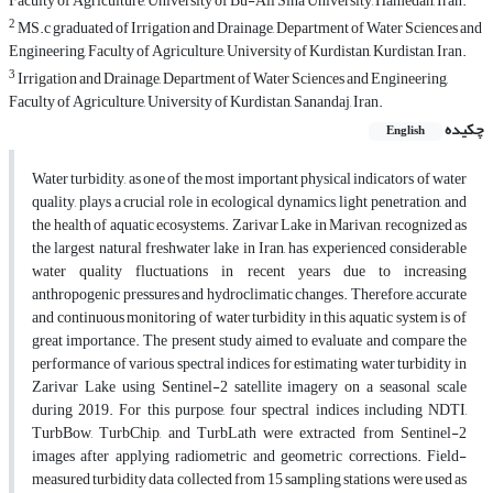
Faculty of Agriculture, University of Bu-Ali Sina University, Hamedan, Iran.
2
MS.c graduated of Irrigation and Drainage, Department of Water Sciences and
Engineering, Faculty of Agriculture, University of Kurdistan, Kurdistan, Iran.
3
Irrigation and Drainage, Department of Water Sciences and Engineering,
Faculty of Agriculture, University of Kurdistan, Sanandaj, Iran.
چکیده
English
Water turbidity, as one of the most important physical indicators of water
quality, plays a crucial role in ecological dynamics, light penetration, and
the health of aquatic ecosystems. Zarivar Lake in Marivan, recognized as
the largest natural freshwater lake in Iran, has experienced considerable
water quality fluctuations in recent years due to increasing
anthropogenic pressures and hydroclimatic changes. Therefore, accurate
and continuous monitoring of water turbidity in this aquatic system is of
great importance. The present study aimed to evaluate and compare the
performance of various spectral indices for estimating water turbidity in
Zarivar Lake using Sentinel-2 satellite imagery on a seasonal scale
during 2019. For this purpose, four spectral indices including NDTI,
TurbBow, TurbChip, and TurbLath were extracted from Sentinel-2
images after applying radiometric and geometric corrections. Field-
measured turbidity data collected from 15 sampling stations were used as