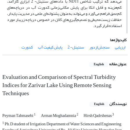
می‌دهد که ترکیب شاخص NDTI با داده‌های سنتینل- 2 ابزاری کارآمد،
کم‌هزینه و قابل اتکا برای پایش مکانی–زمانی کدورت آب در دریاچه‌های
کم‌عمق فراهم می‌آورد و می‌تواند به‌عنوان پشتوانه‌ای علمی در مدیریت پایدار،
حفاظت زیست‌محیطی و تصمیم‌گیری‌های کلان در خصوص دریاچه زریبار مورد
استفاده قرار گیرد.
کلیدواژه‌ها
ارزیابی
سنجش‌ازدور
سنتینل- 2
پایش کیفیت آب
کدورت
عنوان مقاله
English
Evaluation and Comparison of Spectral Turbidity
Indices for Zarivar Lake Using Remote Sensing
Techniques
نویسندگان
English
1
2
3
Peyman Tahmasebi
Arman Moghadamnia
Hirsh Qadrshenas
1
Ph.D student of Irrigation, Department of Water Sciences and Engineering,