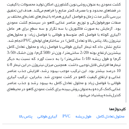
کشت عمودی به عنوان روشی نوین کشاورزی، امکان تولید محصولات با کیفیت
در فضاهای محدود و با مصرف کمتر منابع را فراهم می‌کند. هدف این تحقیق
بررسی تأثیر مدت زمان و فواصل آبیاری همراه با تیمارهای تغذیه‌ای مختلف بر
صفات مورفولوژیکی و توزیع عناصر غذایی کاهو در سیستم کشت عمودی
بود. آزمایش به صورت فاکتوریل با سه تکرار و سه سطح برای هر عامل
(آبیاری کوتاه با فواصل کم، متوسط و طولانی با فواصل زیاد؛ و محلول‌های
نیتروژن بالا، پتاس بالا و تعادل کامل) در ساختارهای لوله‌ای PVC انجام شد.
نتایج نشان داد که تیمار آبیاری طولانی با فواصل زیاد و محلول تعادل کامل
بیشترین ارتفاع بوته (2/20 سانتی‌متر)، وزن تر (508 گرم)، وزن خشک (3/50
گرم) و طول ریشه (1/18 سانتی‌متر) را به دست آورد که نسبت به دیگر
تیمارها افزایش قابل توجهی داشت. همچنین میزان نیتروژن در این تیمار 8 تا
10 درصد بیشتر بود. این ترکیب موجب بهبود رشد، افزایش جذب عناصر
غذایی و ارتقای کیفیت کاهو در کشت عمودی شد. بنابراین، ترکیب آبیاری
طولانی با فواصل زیاد و محلول تعادل کامل به بهبود رشد و جذب عناصر
غذایی کمک کرده و به‌عنوان روش بهینه برای کشت عمودی کاهو در محیط‌های
کنترل‌شده پیشنهاد می‌شود.
کلیدواژه‌ها
محلول تعادل کامل
طول ریشه
PVC
آبیاری طولانی
پتاس بالا