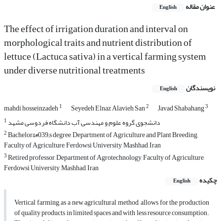
عنوان مقاله
English
The effect of irrigation duration and interval on
morphological traits and nutrient distribution of
lettuce (Lactuca sativa) in a vertical farming system
under diverse nutritional treatments
نویسندگان
English
1
2
3
mahdi hosseinzadeh
Seyedeh Elnaz Alavieh San
Javad Shabahang
1
دانشجوی گروه علوم و مهندسی آب دانشگاه فردوسی مشهد
2
Bachelor&#039;s degree, Department of Agriculture and Plant Breeding,
Faculty of Agriculture, Ferdowsi University, Mashhad, Iran
3
Retired professor, Department of Agrotechnology, Faculty of Agriculture,
Ferdowsi University, Mashhad, Iran
چکیده
English
Vertical farming, as a new agricultural method, allows for the production
of quality products in limited spaces and with less resource consumption.