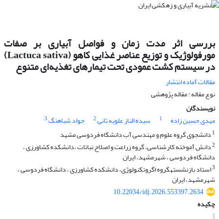
بررسی اثر مدت زمان و فواصل آبیاری بر صفات
مورفولوژیک و توزیع عناصر غذایی کاهو (Lactuca sativa)
در سیستم کشت عمودی تحت تیمارهای تغذیه‌ای متنوع
مقالات آماده انتشار
نوع مقاله : مقاله پژوهشی
نویسندگان
3
2
1
مهدی حسین زاده
سیده الناز علویه ثانی
جواد شباهنگ
1
دانشجوی گروه علوم و مهندسی آب دانشگاه فردوسی مشهد
2
دانش آموخته کارشناسی، گروه زراعت و اصلاح نباتات ،دانشکده کشاورزی ،
دانشگاه فردوسی ، شهرمشهد، ایران
3
استاد بازنشستهگروه اگروتکنولوژی، دانشکده کشاورزی ، دانشگاه فردوسی ،
شهرمشهد، ایران
10.22034/idj.2026.553397.2634
چکیده