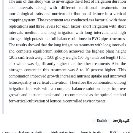
The aim of this study was to investigate the effect of irrigation duration
and intervals along with different nutritional treatments on
morphological traits and nutrient distribution of lettuce in a vertical
cropping system. The experiment was conducted as a factorial with three
replications and three levels for each factor (short irrigation with short
intervals, medium and long irrigation with long intervals; and high
nitrogen, high potash and full balance solutions) in PVC pipe structures.
The results showed that the long irrigation treatment with long intervals
and complete equilibrium solution achieved the highest plant height
(20.2 cm), fresh weight (508 g), dry weight (50.3 g), and root length (18.1
cm), which was significantly higher than the other treatments. Also, the
nitrogen content in this treatment was 8 to 10 percent higher. This
combination improved growth, increased nutrient uptake, and improved
lettuce quality in vertical cultivation. Therefore, the combination of long
irrigation intervals with a complete balance solution helps improve
growth and nutrient uptake and is recommended as the optimal method
for vertical cultivation of lettuce in controlled environments.
کلیدواژه‌ها
English
Complete balance solution
high potassium
long irrigation
PVC
root