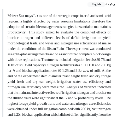
چکیده
English
Maize (Zea mays L.), as one of the strategic crops in arid and semi-arid
regions, is highly affected by water resource limitations; therefore, the
adoption of sustainable management strategies is essential to maintain its
productivity. This study aimed to evaluate the combined effects of
biochar, nitrogen, and different levels of deficit irrigation on yield,
morphological traits, and water and nitrogen use efficiencies of maize
under the conditions of the Sistan Plain. The experiment was conducted
as a split-plot arrangement based on a randomized complete block design
with three replications. Treatments included irrigation levels (50, 75, and
100% of soil field capacity), nitrogen fertilizer rates (100, 150, and 200 kg
ha⁻¹), and biochar application rates (0, 1.25, and 2.5% w/w of soil). At the
end of the experiment, stem diameter, plant height, fresh and dry forage
yield, fresh and dry ear weight, irrigation water use efficiency, and
nitrogen use efficiency were measured. Analysis of variance indicated
that the main and interactive effects of irrigation, nitrogen, and biochar on
the studied traits were significant at the 1% and 5% probability levels. The
highest forage yield, growth traits, and water and nitrogen use efficiencies
were obtained under full irrigation combined with 200 kg ha⁻¹ nitrogen
and 1.25% biochar application, which did not differ significantly from the