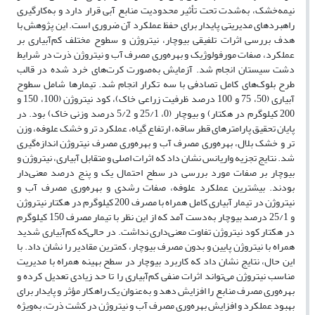
نیمه‌خشک، به‌شدت تحت تأثیر محدودیت منابع آبی قرار دارد و به‌کارگیری
راهبردهای مدیریتی پایدار برای حفظ عملکرد آن ضروری است. این پژوهش با
هدف بررسی اثرات تلفیقی بیوچار، نیتروژن و سطوح مختلف کم‌آبیاری بر
عملکرد، صفات مورفولوژیک و بهره‌وری مصرف آب و نیتروژن ذرت در شرایط
دشت سیستان انجام شد. آزمایش به‌صورت کرت‌های خرد شده در قالب
طرح بلوک‌های کامل تصادفی با سه تکرار انجام شد. تیمارها شامل سطوح
آبیاری (50، 75 و 100 درصد ظرفیت زراعی خاک)، کود نیتروژن (100، 150 و
200 کیلوگرم در هکتار) و بیوچار (0، 25/1 و 5/2 درصد وزنی خاک) بود. در
پایان تحقیق پارامترهای قطر ساقه، ارتفاع گیاه، عملکرد تر و خشک علوفه، وزن
تر و خشک بلال، بهره‌وری مصرف آب و بهره‌وری مصرف نیتروژن اندازه‌گیری
شد. نتایج تجزیه واریانس نشان داد که اثرات اصلی و متقابل آبیاری، نیتروژن و
بیوچار بر صفات مورد بررسی در سطح احتمال یک و پنج درصد معنی‌دار
بودند. بیشترین عملکرد علوفه، صفات رشدی و بهره‌وری مصرف آب و
نیتروژن در تیمار آبیاری کامل همراه با مصرف 200 کیلوگرم در هکتار نیتروژن
و 25/1 درصد بیوچار به‌دست آمد که از این نظر با تیمار مصرف 150 کیلوگرم
در هکتار کود نیتروژن تفاوت معنی‌داری نداشت. در حالی‌که کم‌آبیاری شدید
همراه با نیتروژن پایین و بدون مصرف بیوچار، کمترین مقادیر را نشان داد. با
این حال، نتایج نشان داد که کاربرد بیوچار در سطح بهینه همراه با مدیریت
مناسب نیتروژن می‌تواند اثرات منفی کم‌آبیاری را تا حد زیادی تعدیل کرده و
بهره‌وری مصرف منابع را افزایش دهد و به‌عنوان یک راهکار مؤثر و پایدار برای
بهبود عملکرد و افزایش بهره‌وری مصرف آب و نیتروژن در کشت ذرت، به‌ویژه