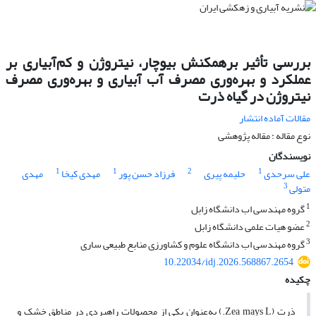
بررسی تأثیر برهمکنش بیوچار، نیتروژن و کم‌آبیاری بر
عملکرد و بهره‌وری مصرف آب آبیاری و بهره‌وری مصرف
نیتروژن در گیاه ذرت
مقالات آماده انتشار
نوع مقاله : مقاله پژوهشی
نویسندگان
1
1
2
1
علی سرحدی
حلیمه پیری
فرزاد حسن پور
مهدی کیخا
مهدی
3
متولی
1
گروه مهندسی اب دانشگاه زابل
2
عضو هیات علمی دانشگاه زابل
3
گروه مهندسی اب دانشگاه علوم و کشاورزی منابع طبیعی ساری
10.22034/idj.2026.568867.2654
چکیده
ذرت (Zea mays L.) به‌عنوان یکی از محصولات راهبردی در مناطق خشک و