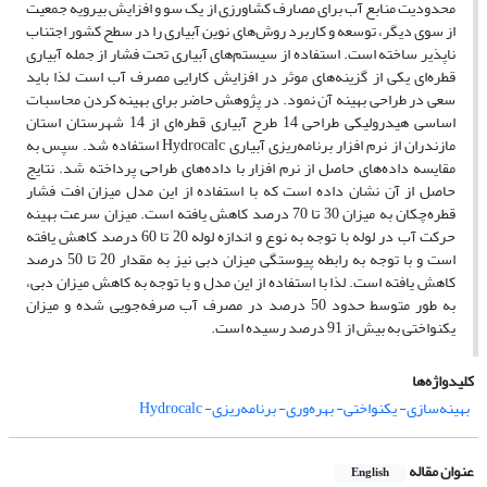
محدودیت منابع آب برای مصارف کشاورزی از یک سو و افزایش بی­رویه جمعیت
از سوی دیگر، توسعه و کاربرد روش‌های نوین آبیاری را در سطح کشور اجتناب
ناپذیر ساخته است. استفاده از سیستم‌های آبیاری تحت فشار از جمله آبیاری
قطره‌ای یکی از گزینه‌های موثر در افزایش کارایی مصرف آب است لذا باید
سعی در طراحی بهینه آن نمود. در پژوهش حاضر برای بهینه کردن محاسبات
اساسی هیدرولیکی طراحی 14 طرح آبیاری قطره‌ای از 14 شهرستان استان
مازندران از نرم افزار برنامه‌ریزی آبیاری Hydrocalc استفاده شد. سپس به
مقایسه داده‌های حاصل از نرم افزار با داده‌های طراحی پرداخته شد. نتایج
حاصل از آن نشان داده است که با استفاده از این مدل میزان افت فشار
قطره‌چکان به میزان 30 تا 70 درصد کاهش یافته است. میزان سرعت بهینه
حرکت آب در لوله با توجه به نوع و اندازه لوله 20 تا 60 درصد کاهش یافته
است و با توجه به رابطه پیوستگی میزان دبی نیز به مقدار 20 تا 50 درصد
کاهش یافته است. لذا با استفاده از این مدل و با توجه به کاهش میزان دبی،
به طور متوسط حدود 50 درصد در مصرف آب صرفه‌جویی شده و میزان
یکنواختی به بیش از 91 درصد رسیده است.
کلیدواژه‌ها
بهینه‌سازی- یکنواختی- بهره‌وری- برنامه‌ریزی- Hydrocalc
عنوان مقاله
English