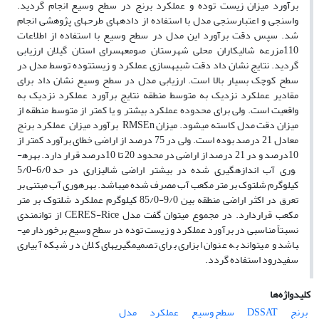
برآورد میزان زیست توده و عملکرد برنج در سطح وسیع انجام گردید.
واسنجی و اعتبارسنجی مدل با استفاده از داده­های طرح­های پژوهشی انجام
شد. سپس دقت برآورد این مدل در سطح وسیع با استفاده از اطلاعات
110مزرعه شالیکاران محلی شهرستان صومعه­سرای استان گیلان ارزیابی
گردید. نتایج نشان داد دقت شبیه­سازی عملکرد و زیست­توده توسط مدل در
سطح کوچک بسیار بالا است. ارزیابی مدل در سطح وسیع نشان داد برای
مقادیر عملکرد نزدیک به متوسط منطقه نتایج برآورد عملکرد نزدیک به
واقعیت است. ولی برای محدوده عملکرد بیش­تر و یا کم­تر از متوسط منطقه از
میزان دقت مدل کاسته می­شود. میزان RMSEn برآورد میزان عملکرد برنج
معادل 21 درصد بوده است. ولی در 75 درصد از اراضی خطای برآورد کم­تر از
10درصد و در 21 درصد از اراضی در محدود 20 تا 10درصد قرار دارد. بهره­
وری آب اندازه­گیری شده در بیش­تر اراضی شالیزاری در حد 6/0-5/0
کیلوگرم شلتوک بر متر مکعب آب مصرف شده می­باشد. بهره­وری آب مبتنی بر
تعرق در اکثر اراضی منطقه بین 9/0-85/0 کیلوگرم عملکرد شلتوک بر متر
مکعب قراردارد. در مجموع می­توان گفت مدل CERES-Rice از توانمندی
نسبتاً مناسبی در برآورد عملکرد و زیست توده در سطح وسیع برخوردار می­
باشد و می­تواند به عنوان ابزاری برای تصمیم­گیری­های کلان در شبکه آبیاری
سفیدرود استفاده گردد.
کلیدواژه‌ها
برنج
DSSAT
سطح وسیع
عملکرد
مدل