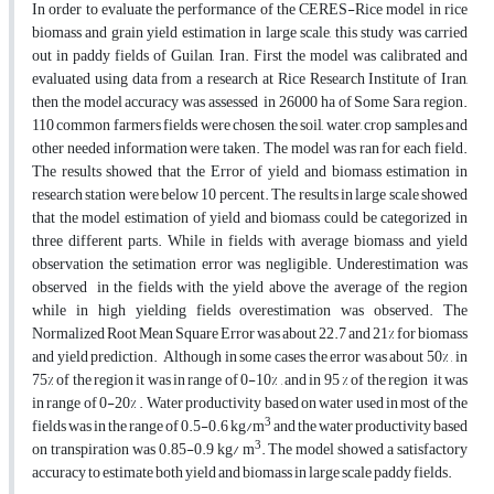
In order to evaluate the performance of the CERES-Rice model in rice
biomass and grain yield estimation in large scale, this study was carried
out in paddy fields of Guilan, Iran. First the model was calibrated and
evaluated using data from a research at Rice Research Institute of Iran,
then the model accuracy was assessed in 26000 ha of Some Sara region.
110 common farmers fields were chosen, the soil, water, crop samples and
other needed information were taken. The model was ran for each field.
The results showed that the Error of yield and biomass estimation in
research station were below 10 percent. The results in large scale showed
that the model estimation of yield and biomass could be categorized in
three different parts. While in fields with average biomass and yield
observation the setimation error was negligible. Underestimation was
observed in the fields with the yield above the average of the region
while in high yielding fields overestimation was observed. The
Normalized Root Mean Square Error was about 22.7 and 21% for biomass
and yield prediction. Although in some cases the error was about 50% , in
75% of the region it was in range of 0-10% , and in 95 % of the region it was
in range of 0-20% . Water productivity based on water used in most of the
3
fields was in the range of 0.5-0.6 kg/m
and the water productivity based
3
on transpiration was 0.85-0.9 kg/ m
. The model showed a satisfactory
accuracy to estimate both yield and biomass in large scale paddy fields.