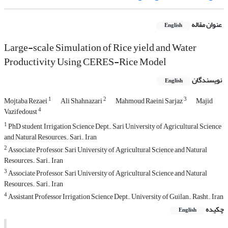
عنوان مقاله
English
Large-scale Simulation of Rice yield and Water
Productivity Using CERES-Rice Model
نویسندگان
English
1
2
3
Mojtaba Rezaei
Ali Shahnazari
Mahmoud Raeini Sarjaz
Majid
4
Vazifedoust
1
PhD student, Irrigation Science Dept., Sari University of Agricultural Science
and Natural Resources., Sari., Iran
2
Associate Professor, Sari University of Agricultural Science and Natural
Resources., Sari., Iran
3
Associate Professor, Sari University of Agricultural Science and Natural
Resources., Sari., Iran
4
Assistant Professor Irrigation Science Dept., University of Guilan., Rasht., Iran
چکیده
English