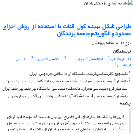
طراحی شکل بهینه کول قنات با استفاده از روش اجزای
محدود و الگوریتم جامعه پرندگان
نوع مقاله : مقاله پژوهشی
نویسندگان
3
2
1
احسان فلاحی
ابوالفضل اکبرپور
محسن خطیبی نیا
حسین
4
ابراهیمی
1
دانشجوی کارشناسی ارشد، دانشگاه آزاد اسلامی، فردوس، ایران
2
دانشیار گروه مهندسی عمران، دانشکده مهندسی، دانشگاه بیرجند، بیرجند، ایران
3
استادیار گروه مهندسی عمران، دانشکده مهندسی، دانشگاه بیرجند، بیرجند، ایران
4
دانشیار گروه مهندسی آب، دانشگاه آزاد اسلامی، واحد شهر قدس، تهران، ایران
چکیده
کاریزها یا قنات‌ها سازه­های آبی اختراع ایرانیان هستند که توسط آن­ها آب­های
زیرزمینی استحصال شده با نیروی ثقل و از زیرزمین و دور از تبخیر منتقل
میگردد. ساختمان کاریزهای ایجاد شده در ایران از حالت دائر به بائر تغییر