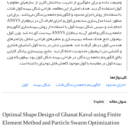
وضیعت داده و برای جلوگیری از تخریب ساختمان کاریز از سازه­های مقاوم یا
کول­ استفاده گردید. هدف اصلی از این مطالعه، طراحی شکل بهینه کول قنات
با استفاده از روش اجزای محدود و الگوریتم جامعه پرندگان می‌باشد. برای این
منظور، ابتدا مدل‌سازی سه بعدی کول و اجزای اطراف آن در نرم‌افزار ANSYS
انجام شد و سپس شکل بهینه کول با استفاده از روش بهینه‌سازی الگوریتم
جامعه پرندگان و الحاق آن به نرم­افزار ANSYS به­دست آورده شد. وزن کول
به­عنوان تابع هدف مساله بهینه­سـازی و متغیرهای طراحـی شامل ‌پارامترهای
هندسی کول ‌درنظر گرفتـه شد. هم­چنین تنش در بدنه کول (تنش­های فشاری
و کششی بتن) به­عنوان محدودیت­ لحاظ گردید. نتایج بهینه­سازی بیانگر کارایی
بالای الگوریتم جامعه پرندگان در طراحی بهینه شکل کول‌ بود به­طوری­که وزن
بهینه کول در مقایسه با کول­ موجود کاهش قابل توجه­ای داشته است.
کلیدواژه‌ها
اجزای محدود
الگوریتم جامعه پرندگان قنات
شکل بهینه
کول
عنوان مقاله
English
Optimal Shape Design of Ghanat Kaval using Finite
Element Method and Particle Swarm Optimization