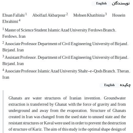
نویسندگان
English
1
2
3
Ehsan Fallahi
Abolfazl Akbarpour
Mohsen Khatibinia
Hossein
4
Ebrahimi
1
Master of Science Student, Islamic Azad University, Ferdows Branch.,
Ferdows., Iran
2
Associate Professor, Department of Civil Engineering, University of Birjand.,
Birjand., Iran
3
Assistant Professor. Department of Civil Engineering, University of Birjand.,
Birjand., Iran
4
Associate Professor, Islamic Azad University, Shahr-e-Qods Branch., Theran.,
Iran
چکیده
English
Ghanats are water structures of Iranian invention. Groundwater
extraction is transferred by Ghanat, with the force of gravity and from
underground and away from the evaporation. Structure of Ghanats
created in Iran was changed from the used state to unused state, and the
resistant structures or Kaval were used in order to prevent the destruction
of structure of Kariz. The aim of this study is the optimal shape design of