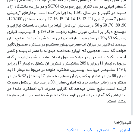
9 سطح آبیاری در سه تکرار روی رقم ذرت SC704 و در مزرعه دانشگاه آزاد
مشهد در گلبهار و در سال 1391 به اجرا درآمده است. تیمارهای آزمایشی
شامل 7 سطح آبیاری (I7-I6-I5-I4-I4-I3-I2-I1 به­ترتیب معادل 120،100،
90، 80، 70، 60 و 50 درصدنیاز آبی کامل گیاه) بر اساس محاسبات نیازآبی و
دوسطح دیگر بر اساس میزان تخلیه رطوبت خاک (I9 و I8به­ترتیب آبیاری
زمانی که 50 و 70 درصد رطوبت ظرفیت زراعی تخلیه شود) بودند. نتایج نشان
می­دهد که تغییر در میزان آب مصرفی به­طور مستقیم در عملکرد محصول تأثیر
خواهد گذاشت. هم­چنین کم آبیاری هدفمند می­تواند با مصرف بهینه و کم­تر
آب، عملکرد مناسب­تری در تولید محصول ایجاد نماید. بیش­ترین ارتفاع گیاه
مربوط به تیمار I1 وبرابر با 209 سانتی­متر و کم­ترین آن متعلق به تیمار I7 و برابر
با 149 سانتی­متر می‌باشد. بیش­ترین عملکرد علوفه تر مربوط به تیمار I1 به
میزان 66 تن در هکتار و کم­ترین آن متعلق به تیمار I7 و معادل 5/32 تن در
هکتار و در زمانی خواهد بود که آبیاری معادل 50 درصد نیازآبی کامل صورت
گرفته است. نتایج نشان می­دهد که کارایی مصرف آب (عملکرد دانه) در
تیمارهایی که آبیاری بر اساس رطوبت خاک انجام شده است از سایر تیمارها
بیش­تر است.
کلیدواژه‌ها
آبیاری
آب مصرفی
ذرت
عملکرد