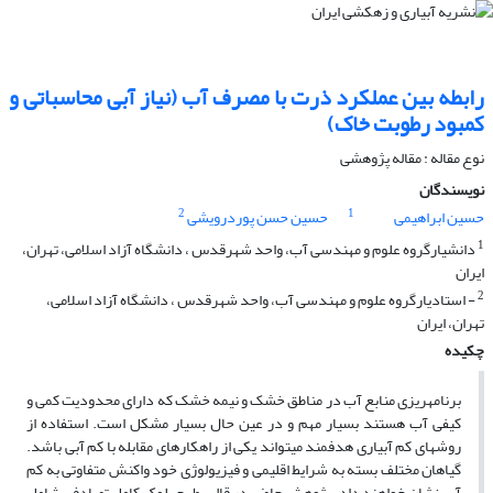
رابطه بین عملکرد ذرت با مصرف آب (نیاز آبی محاسباتی و
کمبود رطوبت خاک)
نوع مقاله : مقاله پژوهشی
نویسندگان
2
1
حسین ابراهیمی
حسین حسن پوردرویشی
1
دانشیارگروه علوم و مهندسی آب، واحد شهرقدس ، دانشگاه آزاد اسلامی، تهران،
ایران
2
- استادیارگروه علوم و مهندسی آب، واحد شهرقدس ، دانشگاه آزاد اسلامی،
تهران، ایران
چکیده
برنامه­ریزی منابع آب در مناطق خشک و نیمه خشک که دارای محدودیت کمی و
کیفی آب هستند بسیار مهم و در عین حال بسیار مشکل است. استفاده از
روش­های کم آبیاری هدفمند می­تواند یکی از راهکارهای مقابله با کم آبی باشد.
گیاهان مختلف بسته به شرایط اقلیمی و فیزیولوژی خود واکنش متفاوتی به کم
آبی نشان خواهند داد. پژوهش حاضر در قالب طرح بلوک کامل تصادفی شامل