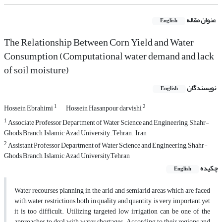
عنوان مقاله
English
The Relationship Between Corn Yield and Water
Consumption (Computational water demand and lack
of soil moisture)
نویسندگان
English
1
2
Hossein Ebrahimi
Hossein Hasanpour darvishi
1
Associate Professor Department of Water Science and Engineering, Shahr-
Ghods Branch, Islamic Azad University.,Tehran., Iran
2
Assistant Professor Department of Water Science and Engineering, Shahr-
Ghods Branch, Islamic Azad University,Tehran
چکیده
English
Water recourses planning in the arid and semiarid areas which are faced
with water restrictions, both in quality and quantity, is very important, yet
it is too difficult. Utilizing targeted low irrigation can be one of the
approaches to deal with water shortages. According to their regions and