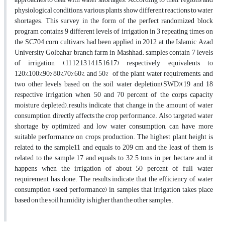
physiological conditions, various plants show different reactions to water
shortages. This survey in the form of the perfect randomized block
program contains 9 different levels of irrigation in 3 repeating times on
the SC704 corn cultivars had been applied in 2012 at the Islamic Azad
University Golbahar branch farm in Mashhad. samples contain 7 levels
of irrigation (11,12,13,14,15,16,17) respectively equivalents to
120%,100%,90%,80%,70%,60%, and 50% of the plant water requirements, and
two other levels based on the soil water depletion(SWD)(19 and 18
respective irrigation when 50 and 70 percent of the corps capacity
moisture depleted).results indicate that change in the amount of water
consumption, directly affects the crop performance. Also, targeted water
shortage by optimized and low water consumption, can have more
suitable performance on crops production. The highest plant height is
related to the sample11 and equals to 209 cm and the least of them is
related to the sample 17 and equals to 32.5 tons in per hectare, and it
happens when the irrigation of about 50 percent of full water
requirement has done. The results indicate that the efficiency of water
consumption (seed performance) in samples that irrigation takes place
based on the soil humidity is higher than the other samples.