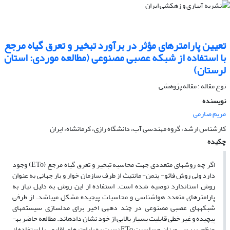
تعیین پارامترهای مؤثر در برآورد تبخیر و تعرق گیاه مرجع
با استفاده از شبکه عصبی مصنوعی (مطالعه موردی: استان
لرستان)
نوع مقاله : مقاله پژوهشی
نویسنده
مریم صارمی
کارشناس ارشد، گروه مهندسی آب، دانشگاه رازی، کرمانشاه، ایران
چکیده
اگر چه روش­های متعددی جهت محاسبه تبخیر و تعرق گیاه مرجع (ETo) وجود
دارد ولی روش فائو- پنمن- مانتیث از طرف سازمان خوار و بار جهانی به عنوان
روش استاندارد توصیه شده است. استفاده از این روش به دلیل نیاز به
پارامترهای متعدد هواشناسی و محاسبات پیچیده مشکل می­باشد. از طرفی
شبکه­های عصبی مصنوعی در چند دهه­ی اخیر برای مدل­سازی سیستم­های
پیچیده و غیر خطی قابلیت بسیار بالایی از خود نشان داده­اند. مطالعه حاضر به­
منظور بررسی میزان حساسیت ETo نسبت به پارامترهای اقلیمی با استفاده از