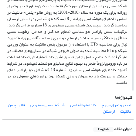
شبکه عصبی در استان لرستان صورت گرفته است. بدین منظور تبخیر و تعرق
روزانه برای یک دوره ده ساله (2010-2001) به روش فائو- پنمن- مانتیث بر
اساس داده­های هواشناسی روزانه از 8 ایستگاه هواشناسی در استان لرستان
محاسبه گردید. سپس یک شبکه عصبی مصنوعی با 18 سناریو طراحی گردید.
ترکیبات شش پارامتر هواشناسی (دمای حداکثر و حداقل، رطوبت نسبی
حداقل و حداکثر، سرعت باد در ارتفاع دو متری و ساعت آفتابی روزانه) مورد
نیاز برای محاسبه ETo با استفاده از فرمول پنمن مانتیث به عنوان ورودی
شبکه و ETo محاسبه شده به عنوان خروجی شبکه در سناریوهای مختلف در
نظر گرفته شد. نتایج حاصل از این تحقیق نشان داد که افزایش تعداد اطلاعات
در لایه ورودی لزوماً منجر به بهبود نتایج مدل­های هوشمند نمی­شود. در شرایط
کمبود داده­های هواشناسی سناریوی شماره 13 که شامل دو پارامتر دمای
حداکثر و سرعت باد به عنوان ورودی شبکه بود برآوردهای معقولی در بر
داشت.
کلیدواژه‌ها
تبخیر و تعرق مرجع
داده هواشناسی
شبکه عصبی مصنوعی
فائو- پنمن-
مانتیث
لرستان
عنوان مقاله
English