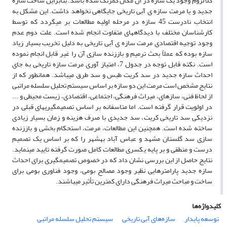
کلاً لزوم وجود یک سازه در آن مکان کمرنگ شده باشد. بنابراین ساخت سازه
جدید و یا مرمت سازه ی آبی تاریخی جایگاهی نخواهد داشت. این مشکل به
انتخاب نادرست 45 سازه در مرحله اولیه مطالعات بر می­گردد که توسط
کارشناسان مختلف با دیدگاه­های متفاوت انجام شده است. علت دوم عدم
وجود توجیه اقتصادی مرمت سازه ی آبی تاریخی به دلیل تخریب بسیار زیاد
سازه بوده که عملاً بحث ترمیم و باززنده سازی آن را غیر قابل انجام نموده
است. نکته قابل توجه در جدول 7، امتیاز آوری مرمت سازه تاریخی به جای
احداث سازه جدید در سد کریت طبس و سد طرق می­باشد. همانطور که از
نتایج مشخص است مرمت این دو سازه بر اساس سیستم تحلیل سلسله مراتبی
از لحاظ فنی، سازه­ای، میراث فرهنگی، اجتماعی، اقتصادی، زیست محیطی و ...
در اولویت قرار گرفته است. اما متاسفانه بر اساس تصمیم­گیری­های قبلی در
نزدیکی سد تاریخی کریت، سد جدیدی با صرف هزینه و زمان بسیار زیادی
ساخته شده است. هم­چنین این مطالعات، مرمت، استحکام بخشی و باززنده
سازی سد گلستان مشهد و عباس آباد بهشهر را که بر اساس یک تصمیم
درست و منطقی و بر پایه یکسری مطالعات کامل صورت گرفته تایید می­نماید.
نتایج حاصل از این بررسی نشان داد که در خصوص تصمیم­گیری برای احداث
سازه جدید پارامترهایی نظیر وجود مصالح بومی، وجود فناوری بومی برای
ساخت و مباحث میراث فرهنگی دارای کم­ترین تأثیر می­باشند.
کلیدواژه‌ها
توسعه پایدار
سازه‌های آبی تاریخی
سیستم تحلیل سلسله مراتبی