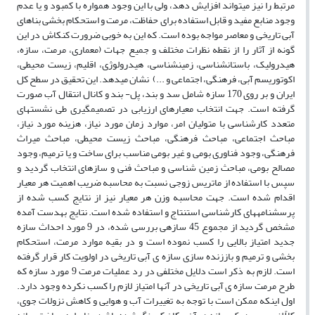
مرتبط را نیز می­تواند افزایش دهد، ولی با این وجود همواره با کمبود و یا عدم
وجود منابع مفید و قابل استفاده برای حفاظت، مرمت و استحکام بخشی بنا­های
آبی تاریخی و معاصر مواجه بوده است. که این به خوبی ضرورت کنکاش در این
گونه از آثار را از نقطه نظرات مختلف و جمیع جهات (معماری، مرمت، سازه،
هیدرولیک، باستان­شناسی، زمین­شناسی، هیدرولوژی، اقلیم، زیست محیطی،
اکوتوریسم آبی، فرهنگی، اجتماعی و ...) نشان می­دهد. این تحقیق در سطح کل
ایران و بر روی 170 سازه شامل سد و بند، پل- بند و کانال انتقال آب صورت
گرفته است. جهت انتخاب معیارهای ارزیابی در تصمیم­گیری طی نشست­های
متعدد کارشناسی با متولیان امر، موارد زمان مورد نیاز، هزینه مورد نیاز،
مباحث اجتماعی، مباحث فرهنگی، مباحث زیست محیطی، مباحث میراث
فرهنگی، وجود فناوری بومی و غیر بومی مناسب برای ساخت و یا ترمیم، وجود
مصالح بومی، مباحث زمین شناسی و مباحث فنی و سازه­ای انتخاب گردید و
سپس با استفاده از ماتریس زوجی نسبت به محاسبه ضریب اهمیت هر معیار
اقدام شده است. جهت محاسبه وزن هر معیار نیز از نتایج کسب شده از
پرسشنامه­های کارشناسی استنتاج و استفاده شده است. نتایج به­دست آمده
مشخص گردید از مجموع 45 سازه­ی بررسی شده، در 9 مورد احداث سازه
جدید امتیاز بالایی را کسب نموده است و در بقیه موارد مرمت، استحکام
بخشی و ترمیم و باززنده سازی سازه ی آبی تاریخی در اولویت کار قرار گرفته
است. لازم به ذکر است دلایل مختلفی در رد عملیات مرمت 9 مورد سازه که
طرح مرمت سازه ی آبی تاریخی در آن­ها امتیاز لازم را کسب نکرده وجود دارد.
اول اینکه ممکن است با توجه به تغییرات آب و هوایی و کاهش نزولات جوی،