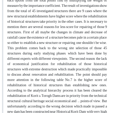
each option from the total points find by multiplying the weight of
measure by the importance coefficient. The result of investigations show
from the total of 45 investigated structures there are 9 cases where the
new structural establishments have higher score where the rehabilitation
of historical structures take priority in the other cases. It is necessary to
mention, there are several reasons for less score for repairing of those 9
structures. First of all, maybe the changes in climate and decrease of
rainfall cause the existence of a structure becomes pale in a certain place,
so either to establish a new structure or repairing one shouldn’t be wise.
This problem comes back to the wrong site selection of those 45
structures during early studying phases, which have been done by
different experts with different viewpoints. The second reason, the lack
of economical justification for rehabilitation of those historical
structures with extreme destruction which made practically impossible
to discuss about renovation and rehabilitation. The point should pay
more attention in the following table No.7 is the higher score of
rehabilitation of historical structures than establishing new ones.
According to the analytical hierarchy process it has been cleared the
rehabilitation of Korit & Torogh Dams are in priority from the technical,
structural, cultural heritage, social, economical and … points of view. But
unfortunately, according to the wrong decision which made in passed a
new dam has been constructed near Historical Korit Dam with very high