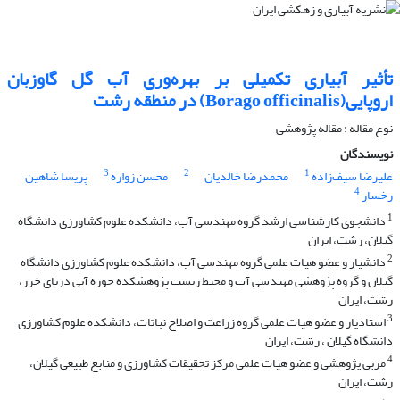
تأثیر آبیاری تکمیلی بر بهره‌وری آب گل گاوزبان
اروپایی(Borago officinalis) در منطقه رشت
نوع مقاله : مقاله پژوهشی
نویسندگان
3
2
1
علیرضا سیف‌زاده
محمد‌رضا خالدیان
محسن زواره
پریسا شاهین
4
رخسار
1
دانشجوی کارشناسی ارشد گروه مهندسی آب، دانشکده علوم کشاورزی دانشگاه
گیلان، رشت، ایران
2
دانشیار و عضو هیات علمی گروه مهندسی آب، دانشکده علوم کشاورزی دانشگاه
گیلان و گروه پژوهشی مهندسی آب و محیط زیست پژوهشکده حوزه آبی دریای خزر،
رشت، ایران
3
استادیار و عضو هیات علمی گروه زراعت و اصلاح نباتات، دانشکده علوم کشاورزی
دانشگاه گیلان ، رشت، ایران
4
مربی پژوهشی و عضو هیات علمی مرکز تحقیقات کشاورزی و منابع طبیعی گیلان،
رشت، ایران