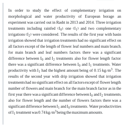
In order to study the effect of complementary irrigation on
morphological and water productivity of European borage, an
experiment was carried out in Rasht in 2013 and 2014. Three irrigation
treatments including rainfed (I
), one (I
) and two complementary
0
1
irrigations (I
) were considered. The results of the first year with basin
2
irrigation showed that irrigation treatments had no significant effect on
all factors except of the length of flower, leaf numbers and main branch;
for main branch and leaf numbers factors, there was a significant
difference between I
and I
treatments, also for flower length factor,
0
2
there was a significant difference between I
and I
treatments. Water
0
1
3
productivity with I
had the highest amount being of 0.15 kg/m
. The
1
results of the second year with drip irrigation showed that irrigation
treatments had no significant effect on all factors except of flower length,
number of flowers and main branch, for the main branch factor as in the
first year, there was a significant difference between I
and I
treatments;
0
2
also for flower length and the number of flowers factors there was a
significant difference between I
and I
treatments. Water productivities
1
0
3
of I
treatment was 0.74 kg/m
,being the maximum amounts.
1