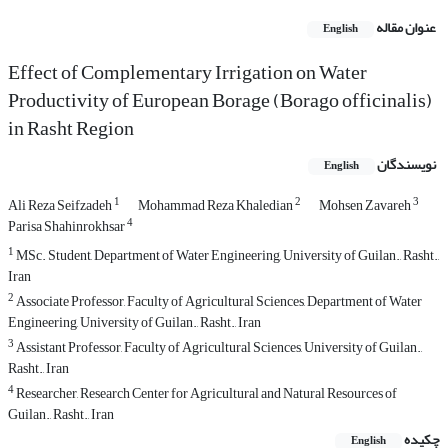
عنوان مقاله
English
Effect of Complementary Irrigation on Water
Productivity of European Borage (Borago officinalis)
in Rasht Region
نویسندگان
English
1
2
3
Ali Reza Seifzadeh
Mohammad Reza Khaledian
Mohsen Zavareh
4
Parisa Shahinrokhsar
1
MSc. Student, Department of Water Engineering, University of Guilan., Rasht.,
Iran
2
Associate Professor, Faculty of Agricultural Sciences, Department of Water
Engineering, University of Guilan., Rasht., Iran
3
Assistant Professor, Faculty of Agricultural Sciences, University of Guilan.,
Rasht., Iran
4
Researcher, Research Center for Agricultural and Natural Resources of
Guilan., Rasht., Iran
چکیده
English