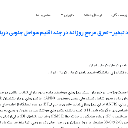
نویسندگان
ارسال مقاله
داوران
تماس با ما
د تبخیر- تعرق مرجع روزانه در چند اقلیم سواحل جنوبی دریا
نر کرمان، کرمان، ایران
شاورزی، دانشگاه شهید باهنر کرمان، کرمان، ایران
اهمیت ویژه‌‍‌ایی برخوردار است. مدل‌های هوشمند داده محور دارای توانایی بالایی در مد
) در سه ایستگاه از اقلیم‌های
o
جنوبی دریای خزر با استفاده از داده‌های بلند مدت روزانه هواشناسی بهره گرفته شد. 11 ترکیب مختلف متغیر‌های هواشناسی به عنوان ور
2
ب تبیین (R
)، ریشه میانگین مربعات خطا (RMSE) و شاخص توافق (I
استفاده شد. نتایج نشان داد که مدل ANFIS-11 با RMSE بین 2/0 تا 38/0 میلی­متر بر روز دقیق‌ترین و مدل‌هایی که ورودی آن­ها فقط سرع