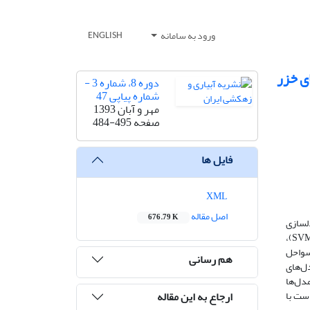
ورود به سامانه
ENGLISH
ی خزر
دوره 8، شماره 3 -
شماره پیاپی 47
مهر و آبان 1393
صفحه
484-495
فایل ها
XML
اصل مقاله
676.79 K
ل­سازی
پدیده‌های پیچیده و غیرخطی هستند. در این مطالعه از چهار روش داده محور شامل شبکه‌های عصبی مصنوعی (ANN)، ماشین‌های بردار پشتیبان (SVM)،
 سواحل
هم رسانی
ودی به مدل‌های
D) برای ارزیابی مدل‌ها
ارجاع به این مقاله
ت باد است با