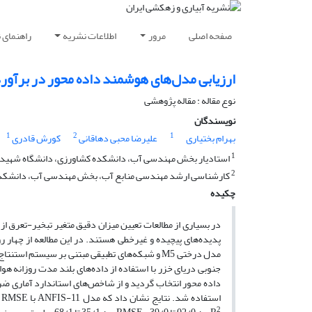
صفحه اصلی
مرور
اطلاعات نشریه
راهنمای 
ارزیابی مدل‌های هوشمند داده محور در برآور
نوع مقاله : مقاله پژوهشی
نویسندگان
1
2
1
بهرام بختیاری
علیرضا محبی دهاقانی
کورش قادری
1
استادیار بخش مهندسی آب، دانشکده کشاورزی، دانشگاه شهید باه
2
کارشناسی ارشد مهندسی منابع آب، بخش مهندسی آب، دانشکده ک
چکیده
در بسیاری از مطالعات تعیین میزان دقیق متغیر تبخیر-تعرق از 
مدل درختی M5 و شبکه‌های تطبیقی مبتنی بر سیستم استنتاج فازی (ANFIS) برای مدل‌سازی تبخیر-تعرق مرجع (ET
داده محور انتخاب گردید و از شاخص‌های استاندارد آماری ضری
2