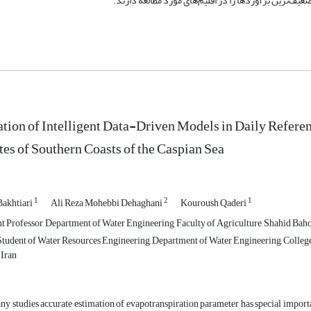
tion of Intelligent Data-Driven Models in Daily Refere
es of Southern Coasts of the Caspian Sea
1
2
1
akhtiari
Ali Reza Mohebbi Dehaghani
Kouroush Qaderi
t Professor, Department of Water Engineering, Faculty of Agriculture, Shahid Bah
Student of Water Resources Engineering, Department of Water Engineering, College
 Iran
ny studies accurate estimation of evapotranspiration parameter has special importa