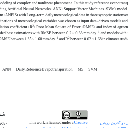
odeling of complex and nonlinear phenomena. In this study reference evapotrans
ding Artificial Neural Networks (ANN), Support Vector Machines (SVM), model
m (ANFIS) with Long-term daily meteorological data in three synoptic stations of 
nations of meteorological variables was chosen as input data-driven models and 
2
lation coefficient (R
), Root Mean Square of Error (RMSE) and index of agre
-1
ided best estimations with RMSE between 0.2 ~ 0.38 mm day
and models with s
-1
2
 RMSE between 1.35 ~ 1.68 mm day
and R
between 0.02 ~ 1.68 in climates studi
ANN
Daily Reference Evapotranspiration
M5
SVM
اشت
This work is licensed under a
Creative
 در آخرین ارزیابی
برای 