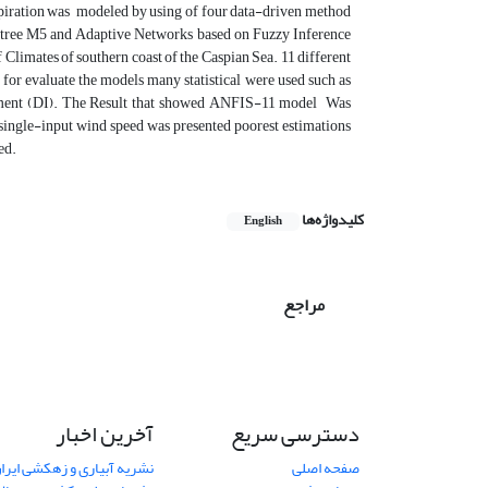
piration was modeled by using of four data-driven method
 tree M5 and Adaptive Networks based on Fuzzy Inference
Climates of southern coast of the Caspian Sea. 11 different
for evaluate the models many statistical were used such as
ement (DI). The Result that showed ANFIS-11 model Was
ingle-input wind speed was presented poorest estimations
ed.
کلیدواژه‌ها
English
مراجع
دسترسی سریع
آخرین اخبار
صفحه اصلی
نشریه آبیاری و زهکشی ایران