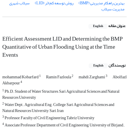
بهترین راهکار مدیریتی (BMP)
روش توسعه کم اثر (LID)
سیلاب شهری
مدیریت سیلاب
عنوان مقاله
English
Efficient Assessment LID and Determining the BMP
Quantitative of Urban Flooding Using at the Time
Events
نویسندگان
English
1
2
3
mohammad Kobarfard
Ramin Fazloula
mahdi Zarghami
Abolfazl
4
Akbarpour
1
Ph.D. Student of Water Structures, Sari Agricultural Sciences and Natural
Resources University
2
Water Dept., Agricultural Eng. College, Sari Agricultural Sciences and
Natural Resources University, Sari, Iran
3
Professor, Faculty of Civil Engineering Tabriz University
4
Associate Professor, Department of Civil Engineering, University of Birjand.,