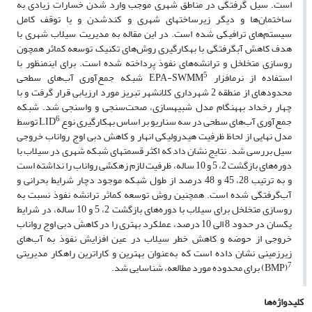
است. سیل گرفتگی در مناطق شهری موجب وارد شدن خسارات زیادی به
ساختمان‌ها و دیگر زیرساخت­های شهری و کندشدن و یا توقف کامل
سیستم‌های ترافیکی شده است. در این مقاله به مدیریت سیلاب شهری با
هدف کاهش آب­گرفتگی با به­کارگیری روش‌های تکنیک توسعه کم­اثر همچون
روسازی متخلخل و ترانشه‌های نفوذ پرداخته شده است. برای این­منظور با
5
استفاده از نرم­افزار EPA-SWMM
شبکه جمع‌آوری آب‌های سطحی
محدوده­ای از منطقه 2 شهرداری کلانشهر تبریز مورد ارزیابی قرار گرفت و با
چهار رخداد به­هنگام مدل شبیه­سازی، صحت‌سنجی و واسنجی شد. شبکه
6
جمع‌آوری آب‌های سطحی در سه سناریو بر اساس به­کارگیری نوع LID
توسط
مدل نهایی از لحاظ ظرفیت هیدرولیکی انهار و کاهش دبی اوج رواناب خروجی
سیل بررسی شد. نتایج نشان داد که اکثر قسمت­های شبکه شهری در سیلاب با
دوره‌های بازگشت 2، 5 و 10 ساله، ظرفیت لازم زهکشی رواناب را نداشته است
و به ترتیب 28، 45 و 48 درصد از طول شبکه موجود دچار شرایط بحرانی و
آب‌گرفتگی شده است. همچنین روش توسعه کم­اثر ترانشه نفوذ نسبت به
روسازی متخلخل برای سیلاب با دوره‌های بازگشت 2، 5 و 10 ساله، در شرایط
یکسان در حدود 8 الی 10 درصد، عملکرد بهتری را در کاهش دبی اوج رواناب
خروجی از حوضه و کاهش خطر سیلاب در عین افزایش نفوذ به آب‌های
زیرزمینی نشان داده است که به‌عنوان بهترین و کاراترین راه­کار مدیریتی
7
(BMP) برای محدوده مورد مطالعه، شناسایی شد.
کلیدواژه‌ها