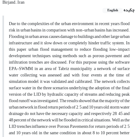
Birjand., Iran
چکیده
English
Due to the complexities of the urban environment, in recent years flood
risk in urban basins in comparison with non-urban basins has increased.
Flooding in urban areas, causes damage to buildings and other large urban
infrastructure and it slow down or completely hinder traffic system. In
this paper, urban flood management to reduce flooding low-impact
development techniques, using methods such as porous pavement and
infiltration trenches are discussed. For this purpose, using the software
EPA-SWMM, in an area of Tabriz municipality, a network of surface
water collecting was assessed and with four events at the time of
simulation model, it was validated and calibrated. The network collects
surface water in the three scenarios underlying the adoption of the final
version of the LID by hydraulic capacity of streams and reducing peak
flood runoff was investigated. The results showed that the majority of the
urban network in flood return periods of 2, 5 and 10 years old, storm water
drainage do not have the necessary capacity and respectively 28, 45 and
48 percent of the network will be flooded in critical situations. Well as the
LID trenches influence over Porous Pavements for return periods of 2, 5
and 10 years old, in the same condition in about 8 to 10 percent better