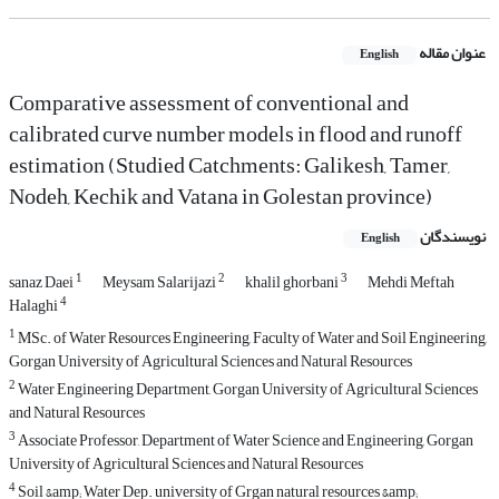
عنوان مقاله
English
Comparative assessment of conventional and
calibrated curve number models in flood and runoff
estimation (Studied Catchments: Galikesh, Tamer,
Nodeh, Kechik and Vatana in Golestan province)
نویسندگان
English
1
2
3
sanaz Daei
Meysam Salarijazi
khalil ghorbani
Mehdi Meftah
4
Halaghi
1
MSc. of Water Resources Engineering, Faculty of Water and Soil Engineering,
Gorgan University of Agricultural Sciences and Natural Resources
2
Water Engineering Department, Gorgan University of Agricultural Sciences
and Natural Resources
3
Associate Professor, Department of Water Science and Engineering, Gorgan
University of Agricultural Sciences and Natural Resources
4
Soil &amp; Water Dep. university of Grgan natural resources &amp;