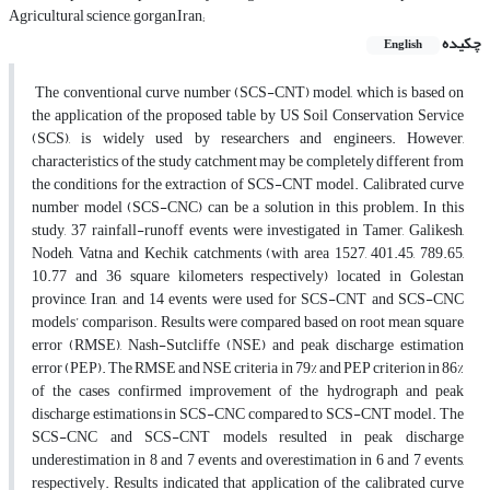
Agricultural science, gorgan,Iran;
چکیده
English
The conventional curve number (SCS-CNT) model, which is based on
the application of the proposed table by US Soil Conservation Service
(SCS), is widely used by researchers and engineers. However,
characteristics of the study catchment may be completely different from
the conditions for the extraction of SCS-CNT model. Calibrated curve
number model (SCS-CNC) can be a solution in this problem. In this
study, 37 rainfall-runoff events were investigated in Tamer, Galikesh,
Nodeh, Vatna and Kechik catchments (with area 1527, 401.45, 789.65,
10.77 and 36 square kilometers respectively) located in Golestan
province, Iran, and 14 events were used for SCS-CNT and SCS-CNC
models’ comparison. Results were compared based on root mean square
error (RMSE), Nash-Sutcliffe (NSE) and peak discharge estimation
error (PEP). The RMSE and NSE criteria in 79% and PEP criterion in 86%
of the cases confirmed improvement of the hydrograph and peak
discharge estimations in SCS-CNC compared to SCS-CNT model. The
SCS-CNC and SCS-CNT models resulted in peak discharge
underestimation in 8 and 7 events and overestimation in 6 and 7 events,
respectively. Results indicated that application of the calibrated curve