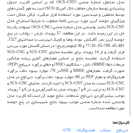
مدل متداول شماره منحنی (SCS-CNT) که بر اساس کاربرد جدول
پیشنهادی توسط سازمان حفاظت خاک آمریکا (SCS) است به طور گسترده­ای
توسط محققین و مهندسین مورد استفاده قرار می­گیرد. لیکن ممکن است
ویژگی­های حوضه آبریز مورد بررسی کاملا متفاوت با شرایط استخراج مدل
SCS-CNT باشد. واسنجی مدل شماره منحنی (SCS-CNC) می­تواند یک راه
حل در این زمینه باشد. در این مطالعه، 37 رویداد بارش - رواناب در پنج
حوضه آبریز تمر، گالیکش، نوده، وطنا و کچیک (به­ترتیب با مساحت­های 1527،
45/401، 65/789 ، 77/10 و 36 کیلومترمربع) در استان گلستان مورد بررسی
قرار گرفت و از 14 رویداد برای مقایسه مدل­های SCS-CNT و SCS-CNC
استفاده گردید. مقایسه نتایج بر اساس معیارهای آماری ریشه میانگین
مربعات خطا (RMSE)، ناش - ساتکلیف (NSE) و خطای برآورد دبی اوج (PEP)
صورت گرفت. معیارهای RMSE و NSEدر 79% موارد بهبود دقت برآورد
هیدروگراف و معیار PEP در 86% موارد بهبود دقت برآورد دبی اوج در مدل
SCS-CNC نسبت به مدل SCS-CNT را تایید کردند. مدل­های SCS-CNC و
SCS-CNT به ترتیب در 8 و 7 رویداد منجر به کم­برآوردی و در 6 و 7 رویداد
موجب بیش­برآوردی دبی اوج شده­اند. نتایج موید آن است که کاربرد مدل
واسنجی شده شماره منحنی موجب بهبود نتایج شبیه­سازی در پنج حوضه
مورد مطالعه شده است.
کلیدواژه‌ها
دبی اوج
سیلاب
هیدروگراف
(CN)