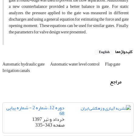
gate, a round-edge was used to prevent the flow separation. Additionally,
a new counterbalance provided a better balance in gate. For static
analyzes, the pressure applied to the gate was measured in different
discharges and using a general equation for estimating the force and gate
opening moment. These equations can be used for similar gates. Finally,
the parameters for valve design were presented.
کلیدواژه‌ها
English
Automatic hydraulic gate
Automatic water level control
Flap gate
Irrigation canals
مراجع
دوره 12، شماره 2 - شماره پیاپی
68
خرداد و تیر 1397
صفحه
335-343