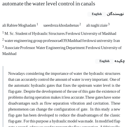
automate the water level control in canals
نویسندگان
English
1
2
3
ali Rabiee Moghadam
saeedreza khodashenas
ali naghi ziaie
1
M. Sc. Student of Hydraulic Structures, Ferdowsi University of Mashhad
2
water engineering group professor&#039;Mashhad ferdowsi university, Iran
3
Associate Professor, Water Engineering Department, Ferdowsi University of
Mashhad
چکیده
English
Nowadays, considering the importance of water, the hydraulic structures
that can accurately control the amount of water is very important. One of
the automatic hydraulic gates that fixes the upstream water level is the
flap gate. Despite the development of the use of this gate, the existence of
problems during operation makes it less accurate.These gates have some
disadvantages such as, flow separation, vibration and cavitation. These
phenomenon can change the configuration of gate. In this study, a new
flap gate has been developed to reduce the disadvantages of the classic
flap gate. For this purpose, a hydraulic model was made. In modified flap