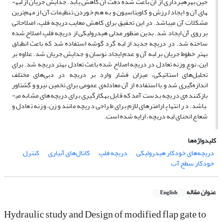
حین بهره­برداری از آن باعث شده دقت آن کاهش یابد. جدایش جریان از لبه­
های آن و ایجاد لرزش و کاویتاسیون و به هم خوردن تنظیمات آن از مهم‌ترین
مشکلات آن می­باشد. در این تحقیق برای کاهش معایب دریچه فلپ، اصلاحاتی
بر روی آن ایجاد شد. بدین منظور مدلی هیدرولیکی از دریچه فلپ اصلاح شده
ساخته شد. در دریچه جدید از لبه گرد گوشه استفاده شد که باعث انطباق
بهتر خطوط جریان بر لبه آن و عدم ایجاد نوسان و جدایش جریان شد. علاوه بر
این، نوع وزنه تعادل در دریچه اصلاح شده باعث تعادل بهتر دریچه شد. برای
تحلیل‌های استاتیکی، میزان فشار وارد بر دریچه در دبی‌های مختلف
اندازه‌گیری شد و با استفاده از آن معادله‌­ی عمومی برای تخمین نیرو و گشتاور
بازکننده‌ی دریچه بدست آمد که قابل به­کارگیری برای دریچه‌های مشابه می­
باشد. در انتها پارامترهای لازم برای طراحی دریچه مانند وزن، وزنه تعادل و
شعاع انحنای لبه دریچه، ارایه شده است.
کلیدواژه‌ها
دریچه‌های خودکار هیدرولیکی
دریچه فلپ
کانال‌های آبیاری
کنترل
خودکار سطح آب
عنوان مقاله
English
Hydraulic study and Design of modified flap gate to