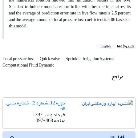
the numerical solution showed that simulation results in the K-ε
Standard turbulence model are more in line with the experimental results
and the average of prediction error rate in five flow rates is 2.5 percent
and the average amount of local pressure loss coefficient is 8.86 based on
this model.
کلیدواژه‌ها
English
Local pressure loss
Quick valve
Sprinkler Irrigation Systems
Computational Fluid Dynamic
مراجع
دوره 12، شماره 2 - شماره پیاپی
68
خرداد و تیر 1397
صفحه
397-408
فایل ها