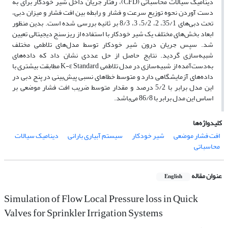
دینامیک سیالات محاسباتی (CFD)، رفتار جریان داخل شیر خودکار برای به
دست آوردن نحوه توزیع سرعت و فشار و رابطه بین افت فشار و میزان دبی،
تحت دبی‌های 35/1، 2، 5/2، 3، 8/3 بر ثانیه بررسی ‌شده است. بدین منظور
ابعاد بخش‌های مختلف یک شیر خودکار با استفاده از ریزسنج دیجیتالی تعیین‌
شد. سپس جریان درون شیر خودکار توسط مدل‌های تلاطمی مختلف
شبیه‌سازی گردید. نتایج حاصل از حل عددی نشان داد که داده‌های
به‌دست‌آمده از شبیه‌سازی در مدل تلاطمی K-ε Standard مطابقت بیشتری با
داده‌های آزمایشگاهی دارد و متوسط خطاهای نسبی پیش‌بینی در پنج دبی در
این مدل برابر با 5/2 درصد و مقدار متوسط ضریب افت فشار موضعی بر
اساس این مدل برابر با 86/8 می‌باشد.
کلیدواژه‌ها
افت فشار موضعی
شیر خودکار
سیستم آبیاری بارانی
دینامیک سیالات
محاسباتی
عنوان مقاله
English
Simulation of Flow Local Pressure loss in Quick
Valves for Sprinkler Irrigation Systems