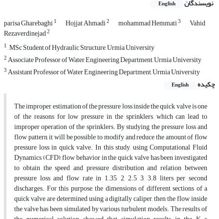
نویسندگان
English
1
2
3
parisa Gharebaghi
Hojjat Ahmadi
mohammad Hemmati
Vahid
2
Rezaverdinejad
1
, MSc Student of Hydraulic Structure, Urmia University
2
Associate Professor of Water Engineering Department, Urmia University
3
Assistant Professor of Water Engineering Department, Urmia University
چکیده
English
The improper estimation of the pressure loss inside the quick valve is one
of the reasons for low pressure in the sprinklers, which can lead to
improper operation of the sprinklers. By studying the pressure loss and
flow pattern, it will be possible to modify and reduce the amount of flow
pressure loss in quick valve. In this study, using Computational Fluid
Dynamics (CFD), flow behavior in the quick valve has been investigated
to obtain the speed and pressure distribution and relation between
pressure loss and flow rate in 1.35, 2, 2.5, 3, 3.8 liters per second
discharges. For this purpose, the dimensions of different sections of a
quick valve are determined using a digitally caliper, then the flow inside
the valve has been simulated by various turbulent models. The results of