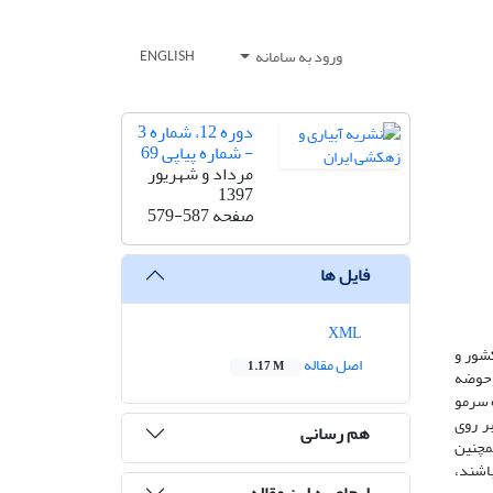
ورود به سامانه
ENGLISH
دوره 12، شماره 3
- شماره پیاپی 69
مرداد و شهریور
1397
صفحه
579-587
فایل ها
XML
کشور و
اصل مقاله
1.17 M
ب حوضه
تگاه سرمو
بر روی
هم رسانی
ی‌نماید. همچنین
ی‌باشند،
ارجاع به این مقاله