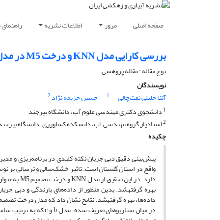
صفحه اصلی
مرور
اطلاعات نشریه
راهنمای 
بررسی کارایی مدل KNN و درخت M5 در مدل‌سازی جریان رودخانه: مطالعه موردی ایستگاه سرمو
نوع مقاله : مقاله پژوهشی
نویسندگان
2
1
آتنا خلیلی نفت‌چالی
حسین خزیمه نژاد
1
دانشجوی دکتری مهندسی علوم آب، دانشگاه بیرجند
2
استادیار گروه مهندسی آب، دانشکده کشاورزی، دانشگاه بیرجند
چکیده
پیش‌بینی دقیق دبی جریان نکته کلیدی در برنامه‌ریزی و مدیر
واقع در استان گلستان است. تاثیر خشک‌سالی و ترسالی بر نوسان
دارد. در ای
بهره گرفته­شد. بدین منظور از داده‌های بارندگی و دبی جریا
در میان سناریوهای تعریف