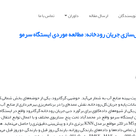
نویسندگان
ارسال مقاله
داوران
تماس با ما
یت بهینه منابع آب به شمار می‌آید. حوضه­ی گرگانرود، یکی از حوضه‌های بخش شمالی 
ات پایه و جریان کل رودخانه، نقش عمده‌ای را در برنامه‌ریزی بهره‌برداری از منابع آ
ن تحقیق از مدل KNN و درخت تصمیم M5 به‌عنوان یکی از شیوه‌های داده‌کاوی برای برآورد دبی جریان رودخانه گرگانرود واقع در ایس
ن ایستگاه سرمو واقع در محمدآباد تحت پنج سناریوی مختلف و با اعمال توابع انتقال 
داده‌ها، بهره گرفته­شد. نتایج نشان داد که مدل درخت تصمیم M5 در اکثر مواقع بر مدل KNN برتری دارد و پیش‌بینی دقیق‌تری را حاصل م
 شده، مدل b و c که به ترتیب شامل تمامی داده‌ها و داده‌های بارندگی روزانه، بارندگی روز قبل و بارندگی دو روز قبل م