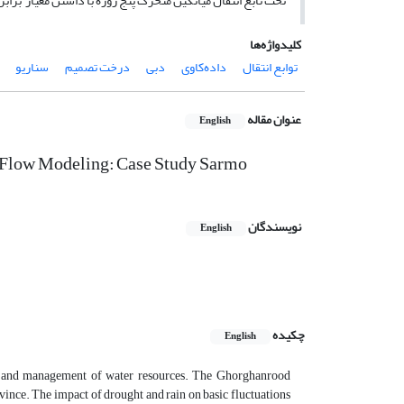
تحت تابع انتقال میانگین متحرک پنج روزه با داشتن معیار برابر 999/0 و معیار MAE و RMSE برابر 001/0 دقیق‌ترین برآورد را نتیجه می‌دهد
کلیدواژه‌ها
توابع انتقال
داده‌کاوی
دبی
درخت تصمیم
سناریو
عنوان مقاله
English
r Flow Modeling: Case Study Sarmo
نویسندگان
English
چکیده
English
ng and management of water resources. The Ghorghanrood
rovince. The impact of drought and rain on basic fluctuations