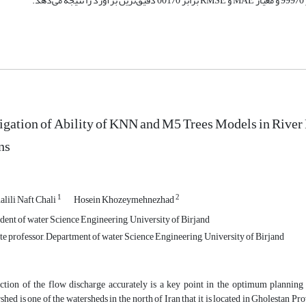
.
igation of Ability of KNN and M5 Trees Models in Rive
ns
1
2
lili Naft Chali
Hosein Khozeymehnezhad
ent of water Science Engineering, University of Birjand
e professor, Department of water Science Engineering, University of Birjand
ction of the flow discharge accurately is a key point in the optimum planni
shed is one of the watersheds in the north of Iran that it is located in Gholestan P