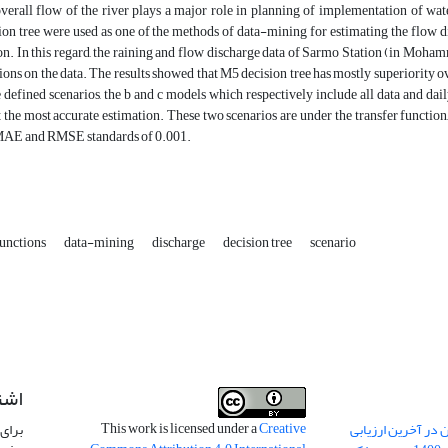
verall flow of the river plays a major role in planning of implementation of wa
ion tree were used as one of the methods of data-mining for estimating the flow d
on. In this regard, the raining and flow discharge data of Sarmo Station (in Moha
ions on the data. The results showed that M5 decision tree has mostly superiority
e defined scenarios, the b and c models which respectively include all data and dail
t the most accurate estimation. These two scenarios are under the transfer functi
MAE and RMSE standards of 0.001.
functions
data-mining
discharge
decision tree
scenario
اشت
This work is licensed under a
Creative
 در آخرین ارزیابی
برای 