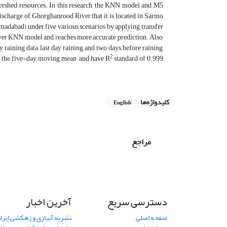
tershed resources. In this research, the KNN model and M5
ischarge of Ghorghanrood River that it is located in Sarmo
mmadabad) under five various scenarios by applying transfer
 over KNN model and reaches more accurate prediction. Also,
y raining data, last day raining and two days before raining,
2
on, the five-day moving mean and have R
standard of 0.999
کلیدواژه‌ها
English
مراجع
دسترسی سریع
آخرین اخبار
صفحه اصلی
نشریه آبیاری و زهکشی ایران