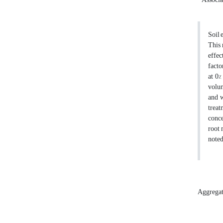
Soil 
This 
effec
facto
at 0%
volum
and w
treat
conce
root
noted
Aggregate