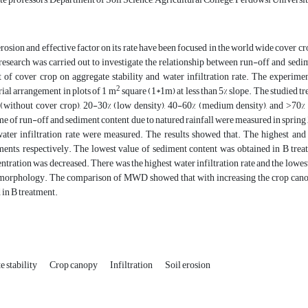
erosion and effective factor on its rate have been focused in the world wide cover cr
research was carried out to investigate the relationship between run-off and sedi
t of cover crop on aggregate stability and water infiltration rate. The experi
2
rial arrangement in plots of 1 m
square (1*1m) at less than 5% slope. The studied 
 (without cover crop), 20-30% (low density), 40-60% (medium density), and ˃70% (
e of run-off and sediment content due to natured rainfall were measured in spri
ater infiltration rate were measured. The results showed that. The highest a
ments, respectively. The lowest value of sediment content was obtained in B tre
ntration was decreased. There was the highest water infiltration rate and the lowest
 morphology. The comparison of MWD showed that with increasing the crop c
 in B treatment.
 stability
Crop canopy
Infiltration
Soil erosion