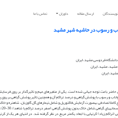
نویسندگان
ارسال مقاله
داوران
تماس با ما
ناب و رسوب در حاشیه شهر مشهد
دانشگاه فردوسی مشهد، ایران
مشهد، مشهد، ایران
شهد، ایران
حاضر باعث توجه جهانی شده است. یکی از متغیرهای مهم و تاثیرگذار بر روی فرسای
اب و رسوب با پوشش گیاهی و درصد تراکم آن و همچنین تاثیر پوشش گیاهی بر روی پا
 کاملا تصادفی به­صورت آزمایش فاکتوریل و شامل تیمارهای گل گاوزبان، شاه­تره و خاک
سه تکرار انجام شد. بر
و بیش از70 درصد آسمانه گیاهی (تراکم زیاد) کرت­هایی با ابعاد یک­متر مربع در نظر گرفته شد. در انتهای هر یک از کر