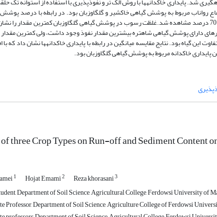
صل از باران طبیعی و مقدار رسوب در بهار 1394 اندازه­گیری شد. پایداری خاکدانه­ها با روش الک تر و نفوذپذیری با استفاده از استوانه تک
تفاع رواناب مربوط به پوشش گیاهی خاکشیر و گل­گاوزبان بود. در رابطه با درصد پوشش
نیزبیش­ترین و کم­ترین ارتفاع رواناب در پوشش صفر و بیش از 70 درصد مشاهده شد.غلظت رسوب در پوشش گیاهی گل­گاوزبان کم­ترین مقدار را 
های دارای پوشش گیاهی شاه­تره بیش­ترین مقدار نفوذ وجود داشت، ولی کم­ترین مقدار 
ت این گیاه بود. نتایج مقایسه میانگین در رابطه با پایداری خاکدانه­ها نشان داد که با 
ن پایداری خاکدانه مربوط به پوشش گیاهی گل­گاوزبان بود.
ذپذیری
 of three Crop Types on Run-off and Sediment Content o
1
2
3
amei
Hojat Emami
Reza khorasani
udent, Department of Soil Science, Agricultural College, Ferdowsi University of 
e Professor, Department of Soil Science, Agriculture College of Ferdowsi Universi
e professors, Department of Soil Science, Agricultural College, Ferdowsi Univers