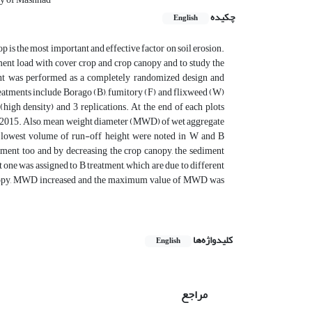
چکیده
English
op is the most important and effective factor on soil erosion.
ment load with cover crop and crop canopy and to study the
ment was performed as a completely randomized design and
treatments include Borago (B), fumitory (F) and flixweed (W)
high density) and 3 replications. At the end of each plots
ng 2015. Also, mean weight diameter (MWD) of wet aggregate
nd lowest volume of run-off height were noted in W and B
atment too and by decreasing the crop canopy, the sediment
 one was assigned to B treatment, which are due to different
anopy, MWD increased and the maximum value of MWD was
کلیدواژه‌ها
English
مراجع