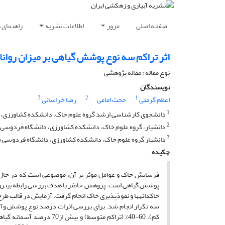
صفحه اصلی
مرور
اطلاعات نشریه
راهنمای 
اثر تراکم سه نوع پوشش گیاهی بر میزان روا
نوع مقاله : مقاله پژوهشی
نویسندگان
3
2
1
اعظم گرمئی
حجت امامی
رضا خراسانی
1
دانشجوی کارشناسی ارشد گروه علوم خاک، دانشکده کشاورزی، 
2
دانشیار، گروه علوم خاک، دانشکده کشاورزی، دانشگاه فردوسی 
3
دانشیار گروه علوم خاک، دانشکده کشاورزی، دانشگاه فردوسی م
چکیده
فرسایش خاک و عوامل موثر بر آن، موضوعی است که در حال 
پوشش گیاهی است. پژوهش حاضر با هدف بررسی رابطه بینروان
خاکدانه­ها و نفوذپذیری خاک انجام گرفت. آزمایش در قالب طرح
کم)، 60-40% (تراکم متوسط) 