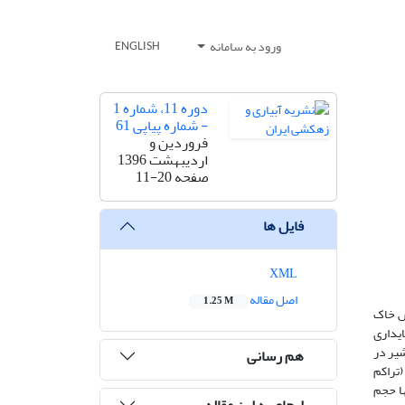
ورود به سامانه
ENGLISH
دوره 11، شماره 1
- شماره پیاپی 61
فروردین و
اردیبهشت 1396
صفحه
11-20
فایل ها
XML
اصل مقاله
1.25 M
ش خاک
یداری
شیر در
هم رسانی
ای بررسی اثرات درصد نوع پوشش وآسمانه­های گیاهی شامل خاک بدون پوشش گیاهی (صفر درصد تراکم یا شاهد)، 30-20% (تراکم
ت­ها حجم
ارجاع به این مقاله