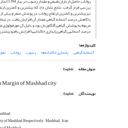
رواناب حا
بررسی قرار گرفت. نتایج نشان داد که بیش­ترین و کم­ترین ار
با کاهش درصد آسمانه گیاهی مقدار آن افزایش یافت. در تیمار
مربوط به پوشش گیاهی گل­گاوزبان بود و دلیل آن مورفولوژی متفاو
درصد آسمانه­ی گیاهی پایداری خاکدانه­ها افزایش یافتو بیش­تری
کلیدواژه‌ها
آسمانه گیاهی
پایداری خاکدانه‌ها
رسوب
رواناب
نفو
عنوان مقاله
English
n Margin of Mashhad city
نویسندگان
English
Mashhad
ty of Mashhad, Respectively., Mashhad., Iran
ity of Mashhad