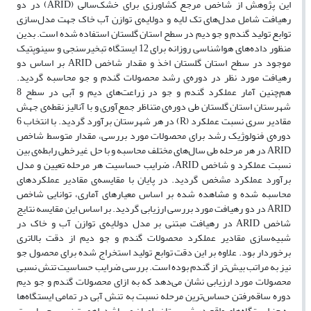
این پژوهش از شاخص مرجع کشاورزی برای خشک‌سالی (ARID) در دو
رهیافت شامل مدل‌های تک لایه و دولایه‌ی توازن آب خاک جهت مدل‌سازی
توابع تولید گندم و جو دیم در سطح استان گلستان استفاده شده است. بدین
منظور داده‌های هواشناسی روزانه برای 12 ایستگاه تبخیرسنجی و سینوپتیک
موجود در سطح استان گلستان اخذ و مقدار شاخص ARID بر اساس دو
رهیافت مورد نظر در دوره‌ی رشد محصولات گندم و جو محاسبه گردید.
هم‌چنین آمار عملکرد گندم و جو در زراعت‌های دیم و آبی در سطح 8
شهرستان استان گلستان طی دوره‌ی متناظر جمع‌آوری و با آنالیز نقطه‌ی جهش
مقادیر سری نسبت عملکرد (R) در هر شهرستان برآورد گردید. با انتخاب 6
دوره‌ی فنولوژیک رشد برای محصولات مورد بررسی، مقدار متوسط شاخص
ARID در هر مرحله طی سال‌های مختلف محاسبه و با حل غیرخطی رابطه‌ی بین
نسبت عملکرد و شاخص ARID، ضرایب حساسیت هر مرحله تعیین و مدل
برآورد عملکرد مشخص گردید. در پایان با مقایسه‌ی مقادیر عملکردهای
محاسبه شده و مشاهده شده بر اساس معیارهای آماری، توانایی شاخص
ARID در دو رهیافت مورد بررسی ارزیابی گردید. بر اساس این مقایسه نتایج
شاخص ARID در رهیافت مبتنی بر مدل دولایه‌ی توازن آب و خاک در
شبیه‌سازی مقادیر عملکرد محصولات گندم و جو دیم از دقت بالاتری
برخوردار بود. علاوه بر این دقت توابع تولید استخراج شده برای محصول جو
نیز به مراتب بیش‌تر از گندم بوده است. بررسی ضرایب حساسیت تنش نسبی
محصولات مورد ارزیابی نشان می‌دهد که به ازای محصولات گندم و جو دیم
دوره ساقه‌رفتن حساس‌ترین مرحله نسبت به تنش آبی در تمامی ایستگاه‌ها
به جز ایستگاه‌های واقع در شهرستان رامیان می‌باشد. اهمیت نسبی حساسیت