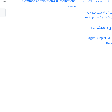
Commons Attribution 4.0 International
نشریات علمی کشور در سال 1400رتبه ب را کسب
مشتر
.
License
 در آخرین ارزیابی
نشریات علمی کشور در سال 1399 رتبه ب را کسب
ریه آبیاری و زهکشی ایران
دریافت شناسه دیجیتال اشیا یا Digital Object
Rec