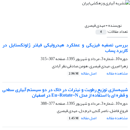
نویسنده =
مهدی قیصری
تعداد مقالات:
4
بررسی تصفیه فیزیکی و عملکرد هیدرولیکی فیلتر ژئوتکستایل در
کاربرد پساب
دوره 10، شماره 3، مرداد و شهریور 1395، صفحه
307-315
زهرا امیری، مهدی قیصری، هومن صادقی نظر آبادی
مشاهده مقاله
اصل مقاله
2.96 M
شبیه‌سازی توزیع رطوبت و نیترات در خاک در دو سیستم آبیاری سطحی
و قطره ای با استفاده از مدل Eu-Rotate-N در اصفهان
دوره 10، شماره 3، مرداد و شهریور 1395، صفحه
377-388
فروغ فاضل، ناصر گنجی خرم دل، مهدی قیصری
مشاهده مقاله
اصل مقاله
1.45 M