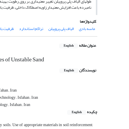
طول­های الیاف پلی پروپیلن تغییر معنی­داری بر روی رطوبت ب
نامبرده باعث افزایش معنی­دار زاویه اصطکاک داخلی، ظرفیت ب
کلیدواژه‌ها
ماسه بادی
الیاف پلی پروپیلن
تراکم استاندارد
ظرفیت با
عنوان مقاله
English
es of Unstable Sand
نویسندگان
English
ahan., Iran
chnology., Isfahan., Iran
ogy., Isfahan., Iran
چکیده
English
y soils. Use of appropriate materials in soil reinforcement,