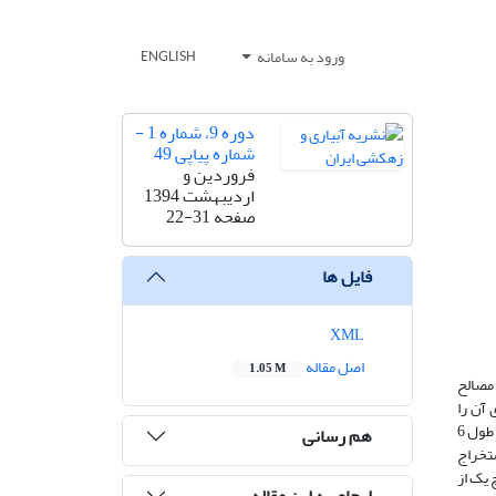
ورود به سامانه
ENGLISH
دوره 9، شماره 1 -
شماره پیاپی 49
فروردین و
اردیبهشت 1394
صفحه
22-31
فایل ها
XML
اصل مقاله
1.05 M
 مصالح
آن را
بهبود می­بخشد. عناصری که در تسلیح به کار می روند از جنس فلزات، مواد پلیمری و حتی گیاهان هستند. دراین مطالعه به تأثیر الیاف پلی پروپیلن (در دو طول 6
هم رسانی
یج استخراج
 نشان داد که هیچ یک از
ارجاع به این مقاله