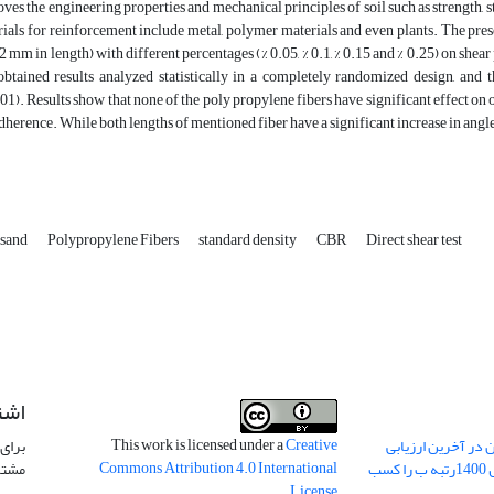
ves the engineering properties and mechanical principles of soil such as strength, sti
ials for reinforcement include metal, polymer materials and even plants. The prese
2 mm in length) with different percentages (% 0.05, % 0.1, % 0.15 and % 0.25) on shear
btained results analyzed statistically in a completely randomized design, and t
01). Results show that none of the poly propylene fibers have significant effect
adherence. While both lengths of mentioned fiber have a significant increase in angle o
 sand
Polypropylene Fibers
standard density
CBR
Direct shear test
اشت
This work is licensed under a
Creative
 در آخرین ارزیابی
برای 
Commons Attribution 4.0 International
نشریات علمی کشور در سال 1400رتبه ب را کسب
مشتر
.
License