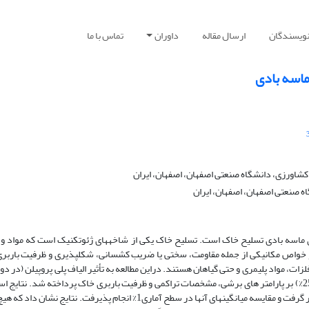
نویسندگان
ارسال مقاله
داوران
تماس با ما
 ماسه بادی
اورزی، دانشگاه صنعتی اصفهان، اصفهان، ایران
 صنعتی اصفهان، اصفهان، ایران
های ماسه بادی تسلیح خاک است. تسلیح خاک یکی از شاخه­های ژئوتکنیک است که مواد و
خواص مکانیکی از جمله مقاومت، سختی یا ضریب کشسانی، شکل­پذیری و ظرفیت باربری 
و 12 میلی­متر) با درصدهای متفاوت (05/0%، 1/0%، 15/0% و 25/0%) بر پارامتر های برشی، مشخصات تراکمی و ظرفیت باربری خاک پرداخته شد. نتا
شده در قالب طرح کاملاً تصادفی مورد تجزیه وتحلیل آماری قرار گرفت و مقایسه میانگین­های آن­ها در سطح آماری1% انجام پذیرفت. نتایج