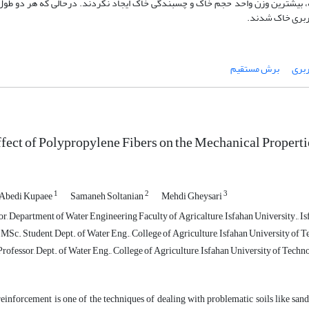
هینه، بیش­ترین وزن واحد حجم خاک و چسبندگی خاک ایجاد نکردند. درحالی که هر دو طول
اربری خاک شدند.
ربری
برش مستقیم
fect of Polypropylene Fibers on the Mechanical Properti
1
2
3
 Abedi Kupaee
Samaneh Soltanian
Mehdi Gheysari
r, Department of Water Engineering Faculty of Agricalture, Isfahan University., Isf
Sc. Student, Dept. of Water Eng., College of Agriculture, Isfahan University of Te
Professor, Dept. of Water Eng., College of Agriculture, Isfahan University of Technol
reinforcement is one of the techniques of dealing with problematic soils like sand