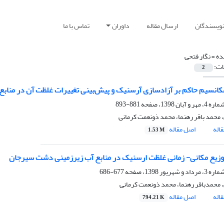
نویسندگان
ارسال مقاله
داوران
تماس با ما
ده =
نگار فتحی
ات:
2
انسیم حاکم بر آزادسازی آرسنیک و پیش‌بینی تغییرات غلظت آن در منابع
881-893
، محمد باقر رهنما، محمد ذونعمت کرمانی
اله
اصل مقاله
1.53 M
زیع مکانی- زمانی غلظت ارسنیک در منابع آب زیرزمینی دشت سیرجان
677-686
، محمدباقر رهنما، محمد ذونعمت کرمانی
اله
اصل مقاله
794.21 K