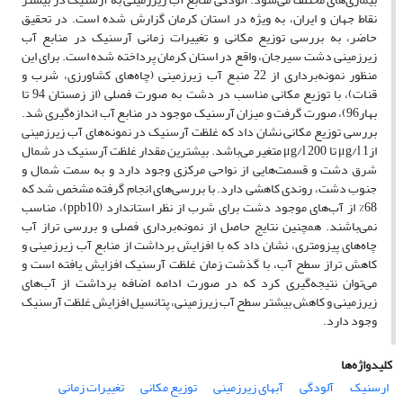
نقاط جهان و ایران، به ویژه در استان کرمان گزارش شده است. در تحقیق
حاضر، به بررسی توزیع مکانی و تغییرات زمانی آرسنیک در منابع آب
زیرزمینی دشت سیرجان، واقع در استان کرمان پرداخته شده است. برای این
منظور نمونه‌برداری از 22 منبع آب زیرزمینی (چاه‌های کشاورزی، شرب و
قنات)، با توزیع مکانی مناسب در دشت به صورت فصلی (از زمستان 94 تا
بهار96)، صورت گرفت و میزان آرسنیک موجود در منابع آب اندازه‌گیری شد.
بررسی توزیع مکانی نشان داد که غلظت آرسنیک در نمونه‌های آب زیرزمینی
ازμg/l 1 تا μg/l 200 متغیر می‌باشد. بیشترین مقدار غلظت آرسنیک در شمال
شرق دشت و قسمت‌هایی از نواحی مرکزی وجود دارد و به سمت شمال و
جنوب دشت، روندی کاهشی دارد. با بررسی‌های انجام گرفته مشخص شد که
68% از آب‌های موجود دشت برای شرب از نظر استاندارد (ppb10)، مناسب
نمی‌باشند. همچنین نتایج حاصل از نمونه‌برداری فصلی و بررسی تراز آب
چاه‌های پیزومتری، نشان داد که با افزایش برداشت از منابع آب زیرزمینی و
کاهش تراز سطح آب، با گذشت زمان غلظت آرسنیک افزایش یافته است و
می‌توان نتیجه‌گیری کرد که در صورت ادامه اضافه برداشت از آب‌های
زیرزمینی و کاهش بیشتر سطح آب زیرزمینی، پتانسیل افزایش غلظت آرسنیک
وجود دارد.
کلیدواژه‌ها
ارسنیک
آلودگی
آبهای زیرزمینی
توزیع مکانی
تغییرات زمانی