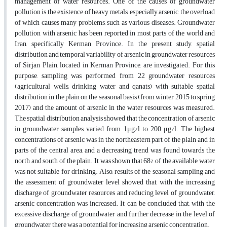
management of water resources. One of the causes of groundwater
pollution is the existence of heavy metals, especially arsenic, the overload
of which causes many problems, such as various diseases. Groundwater
pollution with arsenic has been reported in most parts of the world and
Iran, specifically Kerman Province. In the present study, spatial
distribution and temporal variability of arsenic in groundwater resources
of Sirjan Plain, located in Kerman Province, are investigated. For this
purpose, sampling was performed from 22 groundwater resources
(agricultural wells, drinking water and qanats) with suitable spatial
distribution in the plain on the seasonal basis (from winter 2015 to spring
2017) and the amount of arsenic in the water resources was measured.
The spatial distribution analysis showed that the concentration of arsenic
in groundwater samples varied from 1μg/l to 200 μg/l. The highest
concentrations of arsenic was in the northeastern part of the plain and in
parts of the central area, and a decreasing trend was found towards the
north and south of the plain. It was shown that 68% of the available water
was not suitable for drinking. Also, results of the seasonal sampling and
the assessment of groundwater level showed that, with the increasing
discharge of groundwater resources and reducing level of groundwater,
arsenic concentration was increased. It can be concluded that, with the
excessive discharge of groundwater and further decrease in the level of
groundwater, there was a potential for increasing arsenic concentration.