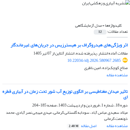
کلیدواژه‌ها =
مدل آزمایشگاهی
تعداد مقالات:
12
اثر ویژگی‌های هیدروگراف بر هیسترزیس در جریان‌های غیرماندگار
مقالات آماده انتشار، پذیرفته شده، انتشار آنلاین از
07 تیر 1405
10.22034/idj.2026.580967.2685
صلاح کوچک‌زاده، امین ناظری
مشاهده مقاله
تاثیر میدان مغناطیسی بر الگوی توزیع آب شور تحت زمان در آبیاری قطره
ای
دوره 18، شماره 1، فروردین و اردیبهشت 1403، صفحه
185-204
میلاد سعیدی عباس آباد، سودابه گلستانی کرمانی، مهدی مهیجی نصر آبادی، محمد
ذونعمت کرمانی
مشاهده مقاله
اصل مقاله
2.48 M