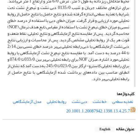
محیط متخلخل ریزدانه به طول 5 متر، عرض 6/0 متر و ارتفاع 1 متر می‌باشد.
برای ترازهای مختلف جریان و شیب 0135/0 دبی نشت و نیم‌رخ نشت تحت
شرایط با تغذیه سطحی اندازه گرفته شده و نتایج حاصل با نتایج حاصل از روابط
تحلیلی مورد ارزیابی و قرار گرفت. میزان خطای دبی با استفاده از درصد خطای
نسبی و میزان خطای نیم‌رخ نشت با استفاده از مقیاس تابع هدف نرمال (NOF)
محاسبه گردید. پس از مقایسه نتایج آزمایشگاهی و نتایج تحلیلی، نقاط ضعف و
قوت هر یک از روابط تحلیلی مشخص گردید. پس از محاسبات و ارزیابی نتایج
دبی نشت آزمایشگاهی با دبی رابطه تحلیلی بی‌یر درصد خطای نسبی بین 2/14
تا 44 درصد به دست آمد. با مقایسه نتایج نیم‌رخ نشت آزمایشگاهی با روابط
تحلیلی مورد اشاره، مبزان NOF برای رابطه تحلیلی بی‌یر بین 033/0 تا 074/0 و
برای رابطه تحلیلی کاسترو- ارگاز بین 023/0 تا 245/0 به‌دست آمد که نشان از
انطباق مناسب بین داده‌های برداشت شده آزمایشگاهی با نتایج حاصل از
رابطه تحلیلی بی‌یر دارد.
کلیدواژه‌ها
تغذیه سطحی
خط نشت
دبی نشت
روابط تحلیلی
مدل آزمایشگاهی
20.1001.1.20087942.1398.13.4.25.7
عنوان مقاله
English