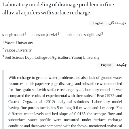
Laboratory modeling of drainage problem in fine
alluvial aquifers with surface recharge
نویسندگان
English
1
2
3
sadegh naderi
mansour parvizi
mohammad sedghi-asl
1
Yasouj University
2
yasooj university
3
Soil Science Dept., College of Agriculture, Yasouj University
چکیده
English
With recharge to ground water problems and also lack of ground water
resources, in this paper see page discharge and subsurface were modeled
for fine-grain soil with surface recharge by a laboratory model. It was
compared the results of experimental with the results of Bear (1972) and
Castro- Orgaz et al (2012) analytical solutions. Laboratory model
having fine porous media has 5 m long, 0.6 m wide and 1 m deep. For
different water levels and bed slope of 0.0135, the seepage flow and
subsurface water profile were measured under surface recharge
condition and then were compared with the above- mentioned analytical