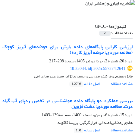
کلیدواژه‌ها =
GPCC
تعداد مقالات:
2
ارزیابی کارایی پایگاه‌های داده بارش برای حوضه‌های آبریز کوچک
(مطالعه موردی: حوضه آبریز کارده)
دوره 20، شماره 2، خرداد و تیر 1405، صفحه
208-217
10.22034/idj.2025.557274.2641
فائزه عظیمی، فرشته مدرسی، حسین بانژاد، سید علیرضا عراقی
مشاهده مقاله
اصل مقاله
1.27 M
بررسی عملکرد دو پایگاه داده هواشناسی در تخمین ردپای آب گیاه
ذرت، مطالعه موردی: دشت قزوین
دوره 15، شماره 6، بهمن و اسفند 1400، صفحه
1394-1403
هادی رمضانی اعتدالی، فراز گرگین، پریسا کاکوند
مشاهده مقاله
اصل مقاله
1 M