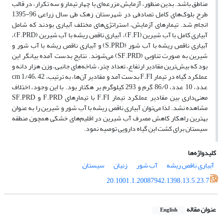
مناطق باشد. بدین منظور، آزمایش مزرعه‌ای با چهار تیمار و سه تکرار، در قالب
طرح بلوک‌های کامل تصادفی در شهرستان زهک طی سال‌ زراعی 96-1395
انجام شد. تیمارهای آزمایش، استراتژی‌های مختلف آبیاری بودند که شامل
آبیاری کامل با آب شیرین (F.FI)، آبیاری ناقص ریشه با آب شیرین (F.PRD)،
آبیاری ناقص ریشه با آب شور (S.PRD) و آبیاری ناقص ریشه با آب شور و
شیرین به صورت تناوبی (SF.PRD) می‌شوند. نتایج بدست آمده بیانگر این
بود که بیش‌ترین مقادیر ارتفاع، تعداد چتر، شاخه‌های جانبی، وزن هزار دانه و
عملکرد گیاه در تیمار F.FI بدست آمد و مقادیر آن‌ها، به ترتیب، cm 1/46، 42
عدد، 10 عدد، 86/0 گرم و 293 کیلوگرم بر هکتار بود. با این وجود، اختلاف
معنی‌داری بین مقادیر عملکرد تیمار F.FI با تیمارهای F.PRD و SF.PRD
مشاهده نشد. لذا می‌توان آبیاری ناقص ریشه با آب شور و شیرین را به عنوان
بهترین راهکار کاهش مصرف آب شیرین در اقلیم‌های خشکی همچون منطقه
سیستان برای کشت این گیاه دارویی توصیه نمود.
کلیدواژه‌ها
آبیاری ناقص ریشه
آب شور
زنیان
سیستان
20.1001.1.20087942.1398.13.5.23.7
عنوان مقاله
English