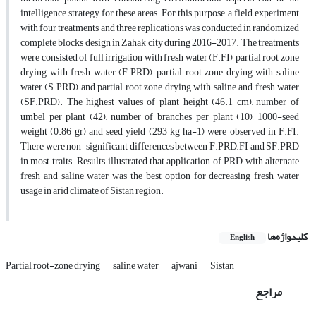
intelligence strategy for these areas. For this purpose, a field experiment
with four treatments and three replications was conducted in randomized
complete blocks design in Zahak city during 2016-2017. The treatments
were consisted of full irrigation with fresh water (F.FI), partial root zone
drying with fresh water (F.PRD), partial root zone drying with saline
water (S.PRD) and partial root zone drying with saline and fresh water
(SF.PRD). The highest values of plant height (46.1 cm), number of
umbel per plant (42), number of branches per plant (10), 1000-seed
weight (0.86 gr) and seed yield (293 kg ha-1) were observed in F.FI.
There were non-significant differences between F.PRD, FI and SF.PRD
in most traits. Results illustrated that application of PRD with alternate
fresh and saline water was the best option for decreasing fresh water
usage in arid climate of Sistan region.
کلیدواژه‌ها
English
Partial root-zone drying
saline water
ajwani
Sistan
مراجع