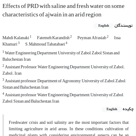
Effects of PRD with saline and fresh water on some
characteristics of ajwain in an arid region
نویسندگان
English
1
2
2
Mahdi Kalanaki
Fatemeh Karandish
Peyman Afrasiab
Issa
3
4
Khamari
S.Mahmoud Tabatabaei
1
Water Engineering Department, University of Zabol, Zabol, Sistan and
Baluchestan, Iran
2
Assistant Professor, Water Engineering Department, University of Zabol.,
Zabol., Iran
3
Assistant professor, Department of Agronomy, University of Zabol, Zabol,
Sistan and Baluchestan, Iran
4
Assistant professor, Water Engineering Department, University of Zabol,
Zabol, Sistan and Baluchestan, Iran
چکیده
English
Freshwater crisis and soil salinity are the most important factors that
limiting agriculture in arid areas. In these conditions, cultivation of
medicinal plants with considering environmental aspects can be an