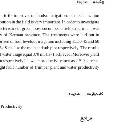
چکیده
English
 Due to the improved methods of irrigation and mechanization
tion in the field, is very important. In order to investigate
aracteristics of greenhouse cucumber, a field experiment was
ory of Kerman province. The treatments were laid out in
d of four levels of irrigation including 15, 30, 45 and 60
.5 dS.m-1 as the main and sub plot respectively. The results
of water usage equal 370 m3 ha-1 achieved. Moreover yield,
ent respectively but water productivity increased 5.9 percent.
ight fruit, number of fruit per plant and water productivity
کلیدواژه‌ها
English
 Productivity
مراجع