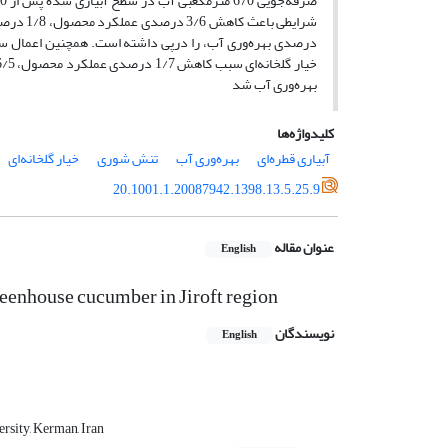
بهره‌وری آب شد
کلیدواژه‌ها
آبیاری قطره‌ای
بهره‌وری آب
تنش شوری
خیار گلخانه‌ای
20.1001.1.20087942.1398.13.5.25.9
عنوان مقاله
English
 greenhouse cucumber in Jiroft region
نویسندگان
English
rsity, Kerman, Iran