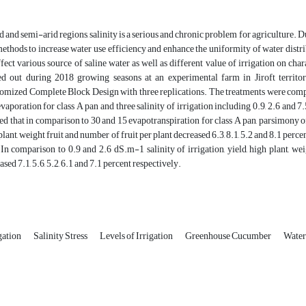
id and semi-arid regions, salinity is a serious and chronic problem for agriculture.
methods to increase water use efficiency and enhance the uniformity of water distribu
ffect various source of saline water as well as different value of irrigation on ch
ed out during 2018 growing seasons at an experimental farm in Jiroft territ
mized Complete Block Design with three replications. The treatments were comprise
aporation for class A pan and three salinity of irrigation including 0.9, 2.6 and 7
d that in comparison to 30 and 15 evapotranspiration for class A pan, parsimony 
plant, weight fruit and number of fruit per plant decreased 6.3, 8.1, 5.2 and 8.1 perc
 In comparison to 0.9 and 2.6 dS.m-1 salinity of irrigation, yield, high plant, we
ased 7.1, 5.6, 5.2, 6.1 and 7.1 percent respectively.
gation
Salinity Stress
Levels of Irrigation
Greenhouse Cucumber
Water