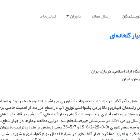
نویسندگان
ارسال مقاله
داوران
تماس با ما
ار گلخانه‌ای
 آزاد اسلامی، کرمان، ایران
مان، ایران
تأثیرگذار در تولیدات محصولات کشاورزی می‌باشند لذا ‌توجه ‌به ‌بهـبود و اصلاح ‌
ش‌ رانـدمان ‌آبیـاری ‌و بالا بردن ‌یکنواخـتی ‌توزیع ‌آب ‌در ‌سطح‌ مزرعه، ‌از ‌اهمیت ‌خاصی ‌ب
ر و مقادیر مختلف آبیاری بر خصوصیات گیاهی خیار گلخانه‌ای، آزمایشی در قالب کرت‌های
خرد شده بر پایه طرح بلوک‌های کامل تصادفی، در سه تکرار در سال زراعی 1397 در شهرستان جیرفت انجام شد. در این مطالعه تیمارها در چهار 
تشت (15= 1I، 30= 2I، 45= 3I و 60= 4I میلی‌متر تبخیر از تشت) و سه سطح شوری (9/0=1S، 6/2=2S و 5/7=3S دسی زیمنس بر متر) به‌
کرد و اجزای عملکرد خیار گلخانه‌ای در شرایط اعمال توأم کم‌آبیاری و شوری نشان د