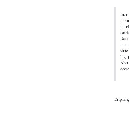
In ar
this 
the e
carri
Rando
mm ev
showe
high 
Also,
decre
Drip Irri