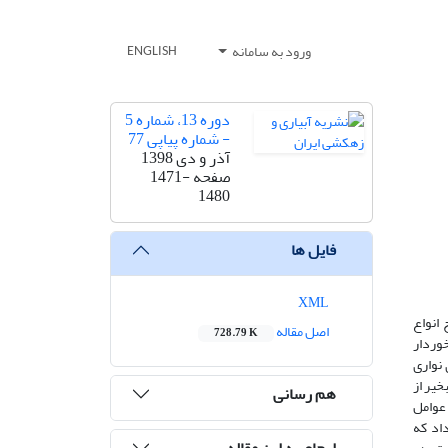
ورود به سامانه
ENGLISH
دوره 13، شماره 5
- شماره پیاپی 77
آذر و دی 1398
صفحه
1471-
1480
فایل ها
XML
انواع
اصل مقاله
728.79 K
رخوردار
 نواری
سطح تبخیر از
هم رسانی
ترتیب به‌عنوان عوامل
اد که
ارجاع به این مقاله