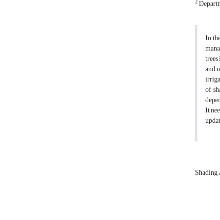
2
Departme
In th
manag
trees
and n
irrig
of sh
depen
It ne
updat
Shading