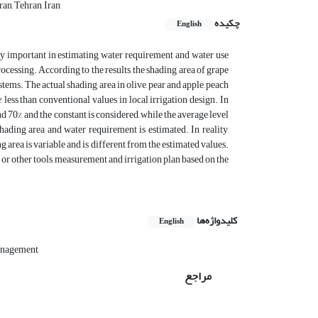
an, Tehran, Iran
چکیده
English
very important in estimating water requirement and water use
rocessing. According to the results, the shading area of grape
stems. The actual shading area in olive, pear and apple, peach
 less than conventional values in local irrigation design. In
nd 70%, and the constant is considered, while the average level
shading area and water requirement is estimated. In reality,
g area is variable and is different from the estimated values.
y or other tools, measurement and irrigation plan based on the
کلیدواژه‌ها
English
anagement
مراجع