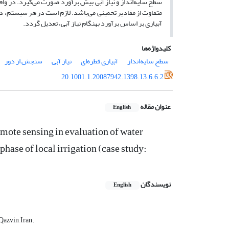
سطح سایه‌انداز و نیاز آبی بیش برآورد صورت می‌گیرد. در واق
متفاوت از مقادیر تخمینی می‌باشد. لازم است در هر سیستم، در طی
آبیاری بر اساس برآورد بهنگام نیاز آبی، تعدیل گردد.
کلیدواژه‌ها
سطح سایه‌انداز
آبیاری قطره‌ای
نیاز آبی
سنجش از دور
20.1001.1.20087942.1398.13.6.6.2
عنوان مقاله
English
emote sensing in evaluation of water
hase of local irrigation (case study:
نویسندگان
English
azvin, Iran.