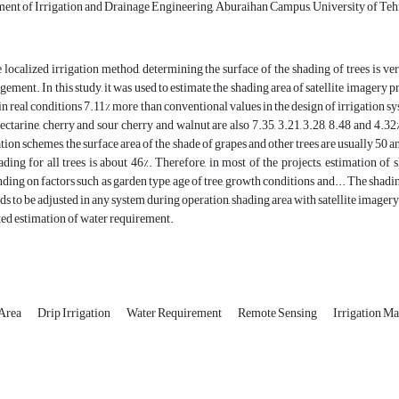
nt of Irrigation and Drainage Engineering, Aburaihan Campus, University of Tehr
e localized irrigation method, determining the surface of the shading of trees is 
ement. In this study, it was used to estimate the shading area of satellite imagery p
 in real conditions 7.11% more than conventional values in the design of irrigation sy
ectarine, cherry and sour cherry and walnut are also 7.35, 3.21, 3.28, 8.48 and 4.32%
ation schemes, the surface area of the shade of grapes and other trees are usually 50 a
ading for all trees is about 46%. Therefore, in most of the projects, estimation of 
ding on factors such as garden type, age of tree, growth conditions and... The shadin
eds to be adjusted in any system during operation, shading area with satellite imager
ed estimation of water requirement.
 Area
Drip Irrigation
Water Requirement
Remote Sensing
Irrigation M