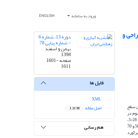
ورود به سامانه
ENGLISH
راحی و
دوره 13، شماره 6
- شماره پیاپی 78
بهمن و اسفند
1398
صفحه
1601-
1611
فایل ها
XML
ن سطح
اصل مقاله
1.11 M
د بیشتر از مقادیر مرسوم در
طراحی سامانه‌های آبیاری است. سطح سایه‌انداز واقعی در باغات زیتون، گلابی و سیب، هلو و شلیل، گیلاس و آلبالو و گردو نیز به ترتیب 7/35، 3/21، 3/28،
8/48 و 4/32 درصد کمتر از مقادیر مرسوم در طراحی آبیاری موضعی هستند. در طرح‌های آبیاری، مقدار سطح سایه‌انداز انگور و سایر درختان معمولاً 50 و 70
هم رسانی
ب طرح ها، در برآورد