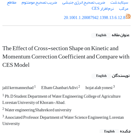
سیلابدشت
ضریب تصحیح انرژی جنبشی
ضریب تصحیح مومنتوم
مقاطع
مرکب
نرم افزار CES
20.1001.1.20087942.1398.13.6.12.8
عنوان مقاله
English
The Effect of Cross-section Shape on Kinetic and
Momentum Correction Coefficient and Compare with
CES Model
نویسندگان
English
1
2
3
jalil kermannezhad
Elham GhanbariAdivi
hojat alah yonesi
1
Ph.D Student, Department of Water Engineering, College of Agriculture,
Lorestan University of Khoram-Abad.
2
Water engineering,Shahrekord university
3
Associated Professor, Department of Water Science Engineering, Lorestan
University
چکیده
English