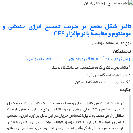
تاثیر شکل مقطع بر ضریب تصحیح انرژی جنبشی و
مومنتوم و مقایسه با نرم‌افزار CES
نوع مقاله : مقاله پژوهشی
نویسندگان
3
2
1
جلیل کرمان نژاد
الهام قنبری عدیوی
حجت اله یونسی
1
دانشجوی دکتری گروه مهندسی آب دانشگاه لرستان
2
استادیار/دانشگاه شهرکرد
3
گروه مهندسی آب دانشگاه لرستان
چکیده
در ناحیه اندرکنش کانال اصلی و سیلابدشت در یک کانال مرکب به دلیل
تبادل مومنتوم و تنش‌های برشی موجود اتلاف انرژی جریان وکاهش ظرفیت
انتقال رخ می‌دهد. به دلیل اغتشاش جریان در این محل برآورد انرژی جنبشی
و میزان مومنتم جریان با خطا روبرو خواهد بود. بنابراین تعیین مقادیر
پارامترهای مهم هیدرولیکی قابل اطمینان نخواهد بود. برای تصحیح این خطا و