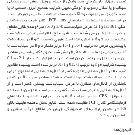
تعیین دقیق‌تر پارامترهای هیدرولیکی از جمله پروفیل سطح آب، روندیابی
سیلاب و یا انتقال رسوب و آلودگی تعیین ضرایب تصحیح انرژی جنبشی (α یا
ضریب کوریولیس) و مومنتوم (ß یا بوزینسک) از اهمیت بالایی برخوردار است.
در این مطالعه با استفاده از داده‌های کانال FCF ، تاثیر شیب دیواره کانال
اصلی (0:1، 1:1 و 2:1)، عرض سیلابدشت (1/4 و 75/0 متر) و عدم تقارن مقطع،
بر ضرایب α و ß بررسی شده است. طبق نتایج با افزایش عرض سیلابدشت
بیشینه مقادیر α و ß افزایش یافته است بطوری که مقدار α و ß در سیلابدشت
با بیشترین عرض به ترتیب 36/1 و 13/1 برابر مقدار α و ß در سیلابدشت با
کمترین عرض بوده است. البته اثر افزایش شیب دیواره کانال اصلی بر مقادیر
این ضرایب قابل صرفنظر کردن است. زیرا با افزایش شیب از 2:1 به 0:1
بیشینه ضرایب α و ß به ترتیب 015/1 و 01/1 برابر شده است. بیشینه مقادیر
ضریب α در کانال نامتقارن همواره کمتر از کانال‌های متقارن (با مجموع عرض
کمتر یا بیشتر سیلابدشت) بوده است. بیشینه مقادیر ضریب ß در کانال
نامتقارن از کانال‌های متقارن با عرض سیلابدشت بیشتر، کمتر است و از
کانال‌های متقارن با عرض سیلابدشت کمتر، بیشتر است. همچنین با استفاده
از نرم‌افزار CES مقادیر ضرایب α، ß و دبی، برآورد شده و با داده‌های
آزمایشگاهی کانال FCF مقایسه شده است. نتایج نشان دهنده قابلیت بالای
CESدر تعیین پارامترهای هیدرولیکی جریان در مقاطع مرکب متقارن و
نامتقارن می‌باشد.
کلیدواژه‌ها