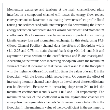
Momentum exchange and tensions at the main channel–flood plain
interface in a compound channel will losses the energy flow, reduce
conveyance and makes error in estimating the water surface profile, flood
routing and sediment and pollutant transport. So, determining the kinetic
energy correction coefficients (α or Coriolis coefficient) and momentum
coefficients (B or Boussinesq coefficient) is very important in estimating
kinetic energy loss and momentum exchange. In this study, using FCF
(Flood Channel Facility) channel data, the effects of floodplain width
(4.1, 2.25 and 0.75 m), main channel bank slop (0:1, 1:1 and 2:1) and
asymmetric cross section on the coefficients α and B are investigated.
According to the results, with increasing floodplain width, the maximum
values of α and B increased, so that the values of α and B in the floodplain
with the highest width are 1.36 and 1.13 times the values of α and B in the
floodplain with the lowest width respectively. Of course, the effect of
increasing the main channel bank slope on the values of these coefficients
can be discarded. Because with increasing slope from 2:1 to 0:1, the
maximum coefficients α and B were 1.015 and 1.01 respectively. The
maximum values of the coefficient α in the asymmetric channel are
always less than symmetric channels (with less or more total width in the
floodplain). The maximum value of the B coefficient in the asymmetric