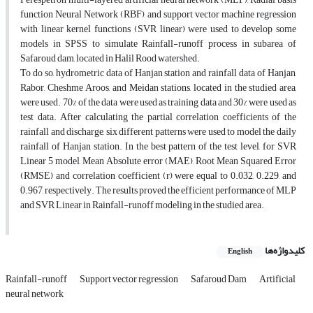
function Neural Network (RBF), and support vector machine regression
with linear kernel functions (SVR linear) were used to develop some
models in SPSS to simulate Rainfall-runoff process in subarea of
Safaroud dam, located in Halil Rood watershed.
To do so, hydrometric data of Hanjan station and rainfall data of Hanjan,
Rabor, Cheshme Aroos, and Meidan stations, located in the studied area,
were used. 70% of the data were used as training data and 30% were used as
test data. After calculating the partial correlation coefficients of the
rainfall and discharge, six different patterns were used to model the daily
rainfall of Hanjan station. In the best pattern of the test level, for SVR
Linear 5 model, Mean Absolute error (MAE), Root Mean Squared Error
(RMSE) and correlation coefficient (r) were equal to 0.032, 0.229, and
0.967, respectively. The results proved the efficient performance of MLP
and SVR Linear in Rainfall-runoff modeling in the studied area.
کلیدواژه‌ها
English
Rainfall-runoff
Support vector regression
Safaroud Dam
Artificial
neural network