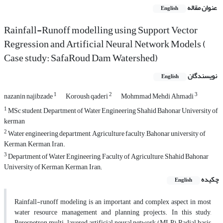
عنوان مقاله
English
Rainfall-Runoff modelling using Support Vector
Regression and Artificial Neural Network Models (
Case study: SafaRoud Dam Watershed)
نویسندگان
English
1
2
3
nazanin najibzade
Koroush qaderi
Mohmmad Mehdi Ahmadi
1
MSc student, Department of Water Engineering Shahid Bahonar University of
kerman
2
Water engineering department, Agriculture faculty, Bahonar university of
Kerman, Kerman, Iran.
3
Department of Water Engineering, Faculty of Agriculture, Shahid Bahonar
University of Kerman, Kerman, Iran;
چکیده
English
Rainfall-runoff modeling is an important and complex aspect in most
water resource management and planning projects. In this study,
Perespetron multi-layered artificial neural network (MLP), Radial basis