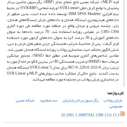
لایه (MLP)، شبکه عصبی تابع شعاع مدار (RBF)، رگرسیون ماشین‌ بردار
پشتیبان با توابع کرنل خطی (SVR Linear) و پایه شعاعی (SVR RBF) در محیط
نرم افزاری IBM SPSS Modeler توسعه داده شده است. بدین منظور از
داده‌های هیدرومتری ایستگاه هنجان و داده‌های بارش ایستگاه‌های هنجان،
رابر، چشمه عروس و میدان واقع در منطقه مورد مطالعه طی دوره آماری
1394-1385 در مقیاس روزانه استفاده شد. 70 درصد داده‌ها به عنوان
داده‌های آموزش و 30 درصد آنها به عنوان داده‌های آزمون مورد استفاده
قرار گرفت. پس از محاسبۀ ضرایب همبستگی جزئی متغیرهای بارش و دبی،
شش الگوی مختلف جهت مدلسازی رواناب روزانه ایستگاه هنجان تعیین شد.
مقادیر شاخص‌های آماری متوسط قدر مطلق خطا (MAE)، مجذور میانگین
مربعات خطا (RMSE) و ضریب همبستگی (R) در بهترین الگو‌ مرحله آزمون به
ترتیب برابر 032/0، 229/0، 967/0 برای مدل SVR Linear 5 ایستگاه هنجان
بدست آمدند. نتایج حاکی از عملکرد مناسب روش‌های MLP و SVR Linear
در مدلسازی بارش رواناب در محدوده مورد مطالعه می‌باشد.
کلیدواژه‌ها
بارش رواناب
رگرسیون بردار پشتیبان
سد صفارود
شبکه عصبی
مصنوعی
20.1001.1.20087942.1398.13.6.15.1