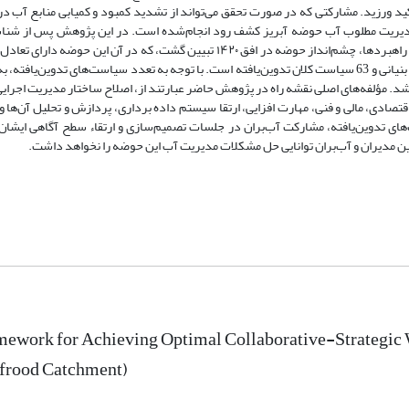
 ورزید. مشارکتی که در صورت تحقق می‌تواند از تشدید کمبود و کمیابی منابع آب در 
دیریت مطلوب آب حوضه آبریز کشف رود انجام‌شده است. در این پژوهش پس از شناس
تحلیل کنشگران مؤثر و کلیدی، شناسایی وضع موجود و تدوین راهبردها، چشم‌انداز حوضه در افق ۱۴۲۰ تبیین گشت، که در آن این حوضه دا
منابع و مصارف آب خواهد بود. ذیل این چشم‌انداز، 19 راهبرد بنیانی و 63 سیاست کلان تدوین‌یافته است. با توجه به تعدد سیاست‌های تدوین‌یافت
 شد. مؤلفه‌های اصلی نقشه راه در پژوهش حاضر عبارتند از، اصلاح ساختار مدیریت اجرایی،
صادی، مالی و فنی، مهارت افزایی، ارتقا سیستم داده برداری، پردازش و تحلیل آن‌ها و
‌های تدوین‌یافته، مشارکت آب‌بران در جلسات تصمیم‌سازی و ارتقاء سطح آگاهی ایشان
مدیران و آب‌بران‌ توانایی حل مشکلات مدیریت آب این حوضه را نخواهد داشت.
mework for Achieving Optimal Collaborative-Strategic 
frood Catchment)