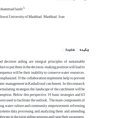
5
ohammad fazeli
dowsi University of Mashhad., Mashhad., Iran
چکیده
English
d decision aiding are integral principles of sustainable
ure to put them in the decision-making position will lead to
nsequence will be their inability to conserve water resources.
emphasized. If the collaboration implement, help to prevent
water management in Kashafrood catchment. In this research,
ormulating strategies, the landscape of the catchment will be
umption. Below this perspective, 19 basic strategies and 63
were used to facilitate the outlook. The main components of
moting water culture and community empowerment, reforming
 systems data, processing and analyzing them, and amending
borate in decision aiding sessions and raise their awareness.