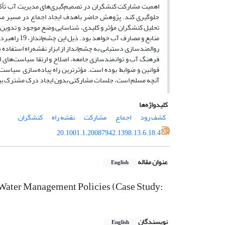
اهمیت مشارکت کنشگران در تصمیم‌گیری‌های مدیریت آب تأکید
جلوگیری کند. پژوهش حاضر باهدف ایجاد اجماع در مسیر م
روالمندسازی دستیابی به چشم‌انداز از ابزار نقشه‌راه استفاده
فرهنگ آب و توانمندسازی جامعه، اصلاح و ارتقا سیاست‌های اقت
قوانین و ضوابط بوده است. مؤثرترین راه پیاده‌سازی سیاست
آنچه مسلم است، جلسات مشارکتی بدون ایجاد درک مشترک بین 
کلیدواژه‌ها
کشف رود
اجماع
مشارکت
نقشه راه
کنشگران
20.1001.1.20087942.1398.13.6.18.4
عنوان مقاله
English
Water Management Policies (Case Study:
نویسندگان
English