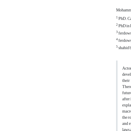
Mohamma
1
PhD. Ca
2
PhD in I
3
ferdows
4
ferdows
5
shahid b
Actor
devel
their
There
futur
after
expla
macro
the r
and e
laws 