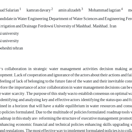
1
2
3
4
d Salarian
kamran davary
amin alizadeh
Mohammad lagzian
m
ndidate in Water Engineering, Department of Water Sciences and Engineering, Fer
rrigation and Drainage, Ferdowsi University of Mashhad., Mashhad., Iran
i university
i university
eheshti tehran
’s collaboration in strategic water management activities, decision making an
opment. Lack of cooperation and ignorance of the actors about their actions and fail
 feeling of lack of belonging to the future fate of the water and their inevitable co
fore, the importance of actor collaboration in water management decisions can be 
e water scarcity. The purpose of this study was to establish consensus on optimal 
 identifying and analyzing key and effective actors, identifying the status quo and f
ined in a horizon that will have a stable equilibrium in water resources and cons
 policies formulated. Due to the multitude of policies formulated, roadmap tools 
oadmap in this study are: reforming the structure of executive management, pro
nhancing economic, financial and technical policies, enhancing skills, upgrading
and regulations. The most effective way to implement formulated policies is to colla