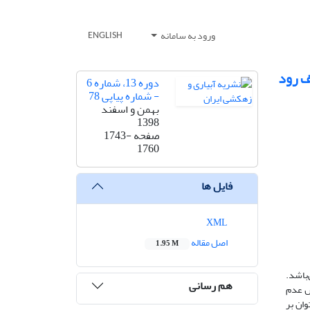
ورود به سامانه
ENGLISH
ف رود
دوره 13، شماره 6
- شماره پیاپی 78
بهمن و اسفند
1398
صفحه
1743-
1760
فایل ها
XML
اصل مقاله
1.95 M
باشد.
هم رسانی
س عدم
وان بر