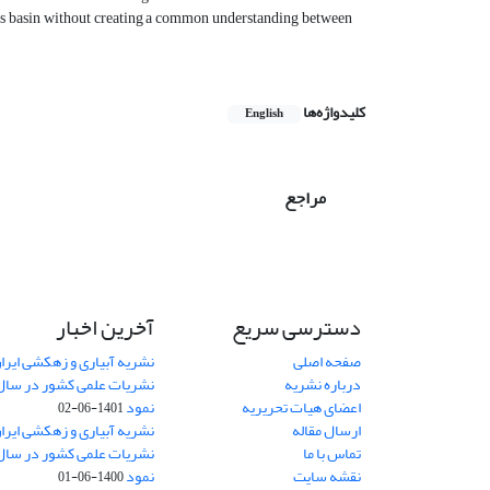
his basin without creating a common understanding between
کلیدواژه‌ها
English
مراجع
دسترسی سریع
آخرین اخبار
صفحه اصلی
نشریه آبیاری و زهکشی ایران
درباره نشریه
اعضای هیات تحریریه
نمود
1401-06-02
ارسال مقاله
نشریه آبیاری و زهکشی ایران
تماس با ما
نقشه سایت
نمود
1400-06-01