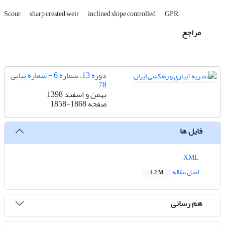
Scour
sharp crested weir
inclined slope controlled
GPR
مراجع
دوره 13، شماره 6 - شماره پیاپی
78
بهمن و اسفند 1398
صفحه
1858-1868
فایل ها
XML
اصل مقاله
1.2 M
هم رسانی