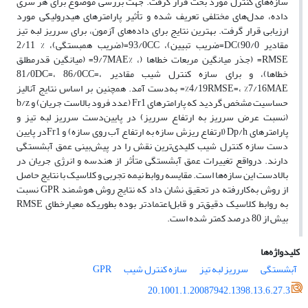
سازه‌های کنترل مورد بحث قرار گرفت. جهت بررسی موضوع برای هر سری
داده، مدل‌های مختلفی تعریف شده و تأثیر پارامترهای هیدرولیکی مورد
ارزیابی قرار گرفت. بهترین نتایج برای داده‌های آزمون، برای سرریز لبه تیز
مقادیر 90/0)DC=ضریب تبیین)، 93/0CC=(ضریب همبستگی)، % 2/11
RMSE= (جذر میانگین مربعات خطاها (، %9/7MAE= (میانگین قدرمطلق
خطاها)، و برای سازه کنترل شیب مقادیر 81/0DC=، 86/0CC=،
%4/19RMSE=، %7/16MAE= به‌دست آمد. همچنین بر اساس نتایج آنالیز
حساسیت مشخص گردید که پارامترهای Fr1 (عدد فرود بالاست جریان) و b/z
(نسبت عرض سرریز به ارتفاع سرریز) در پایین‌دست سرریز لبه تیز و
پارامترهای Dp/h (ارتفاع ریزش سازه به ارتفاع آب روی سازه) و Fr1در پایین
دست سازه کنترل شیب کلیدی‌ترین نقش را در پیش‌بینی عمق آبشستگی
دارند. درواقع تغییرات عمق آبشستگی متأثر از هندسه و انرژی جریان در
بالادست این سازه‌ها است. مقایسه روابط نیمه تجربی و کلاسیک با نتایج حاصل
از روش به‌کاررفته در تحقیق نشان داد که نتایج روش هوشمند GPR نسبت
به روابط کلاسیک دقیق‌تر و قابل‌اعتمادتر بوده بطوریکه معیارخطای RMSE
بیش از 80 درصد کمتر شده است.
کلیدواژه‌ها
آبشستگی
سرریز لبه تیز
سازه کنترل شیب
GPR
20.1001.1.20087942.1398.13.6.27.3