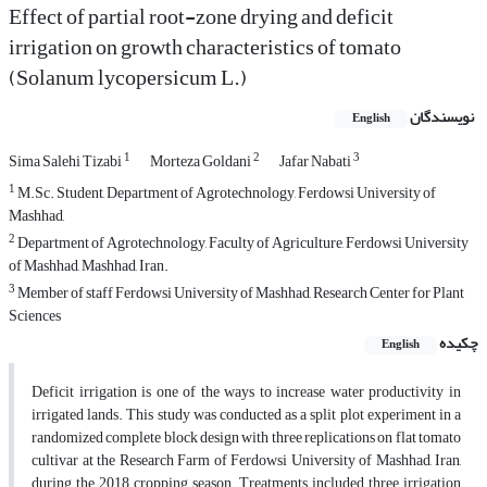
Effect of partial root-zone drying and deficit
irrigation on growth characteristics of tomato
(Solanum lycopersicum L.)
نویسندگان
English
1
2
3
Sima Salehi Tizabi
Morteza Goldani
Jafar Nabati
1
M.Sc. Student, Department of Agrotechnology, Ferdowsi University of
Mashhad,
2
Department of Agrotechnology, Faculty of Agriculture, Ferdowsi University
of Mashhad, Mashhad, Iran.
3
Member of staff Ferdowsi University of Mashhad, Research Center for Plant
Sciences
چکیده
English
Deficit irrigation is one of the ways to increase water productivity in
irrigated lands. This study was conducted as a split plot experiment in a
randomized complete block design with three replications on flat tomato
cultivar at the Research Farm of Ferdowsi University of Mashhad, Iran,
during the 2018 cropping season. Treatments included three irrigation