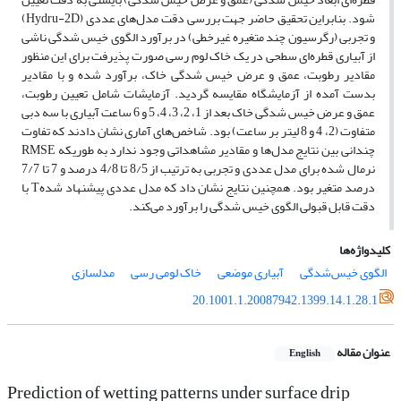
شود. بنابراین تحقیق حاضر جهت بررسی دقت مدل‌های عددی (Hydru-2D)
و تجربی (رگرسیون چند متغیره غیرخطی) در برآورد الگوی خیس شدگی ناشی
از آبیاری قطره‌ای سطحی در یک خاک لوم رسی صورت پذیرفت برای این منظور
مقادیر رطوبت، عمق و عرض خیس شدگی خاک، برآورد شده و با مقادیر
بدست آمده از آزمایشگاه مقایسه گردید. آزمایشات شامل تعیین رطوبت،
عمق و عرض خیس شدگی خاک بعد از 1، 2، 3، 4، 5 و 6 ساعت آبیاری با سه دبی
متفاوت (2، 4 و 8 لیتر بر ساعت) بود. شاخص‌های آماری نشان دادند که تفاوت
چندانی بین نتایج مدل‌ها و مقادیر مشاهداتی وجود ندارد به طوریکه RMSE
نرمال شده برای مدل عددی و تجربی به ترتیب از 8/5 تا 4/8 درصد و 7 تا 7/7
درصد متغیر بود. همچنین نتایج نشان داد که مدل عددی پیشنهاد شدهT با
دقت قابل قبولی الگوی خیس شدگی را برآورد می‌کند.
کلیدواژه‌ها
الگوی خیس‌شدگی
آبیاری موضعی
خاک لومی رسی
مدلسازی
20.1001.1.20087942.1399.14.1.28.1
عنوان مقاله
English
Prediction of wetting patterns under surface drip