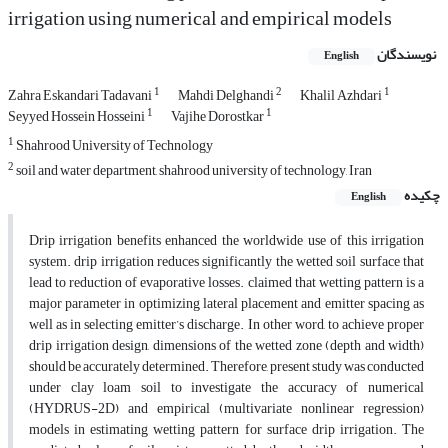
irrigation using numerical and empirical models
نویسندگان
English
1
2
1
Zahra Eskandari Tadavani
Mahdi Delghandi
Khalil Azhdari
1
1
Seyyed Hossein Hosseini
Vajihe Dorostkar
1
Shahrood University of Technology
2
soil and water department, shahrood university of technology, Iran
چکیده
English
Drip irrigation benefits enhanced the worldwide use of this irrigation
system. drip irrigation reduces significantly the wetted soil surface that
lead to reduction of evaporative losses. claimed that wetting pattern is a
major parameter in optimizing lateral placement and emitter spacing as
well as in selecting emitter’s discharge. In other word, to achieve proper
drip irrigation design, dimensions of the wetted zone (depth and width)
should be accurately determined. Therefore, present study was conducted
under clay loam soil to investigate the accuracy of numerical
(HYDRUS-2D) and empirical (multivariate nonlinear regression)
models in estimating wetting pattern for surface drip irrigation. The