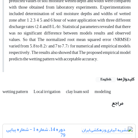
predicted values of soil moisture, wetted depth and width were compared
with those obtained from laboratory experiments. Experimentations
included determination of soil moisture, depths and widths of wetted
zone after 1, 2, 3, 4, 5, and 6 hour of water application with three different
discharge rates (2, 4 and 8 L/h). Statistical parameters revealed that there
was no significant difference between models results and observed
values. So that The normalized root mean squared error (NRMSE)
varied from 5.8 to 8.2% and 7 to 7.7% for numerical and empirical models,
respectively. The results also showed that The proposed empirical model
predicts the wetting pattern with acceptable accuracy.
کلیدواژه‌ها
English
wetting pattern
Local irrigation
clay loam soil
modeling
مراجع
دوره 14، شماره 1 - شماره پیاپی
79