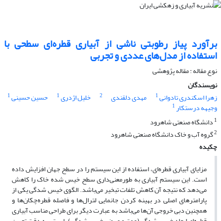
برآورد پیاز رطوبتی ناشی از آبیاری قطره‌ای سطحی با
استفاده از مدل‌های عددی و تجربی
نوع مقاله : مقاله پژوهشی
نویسندگان
1
1
2
1
زهرا اسکندری تادوانی
مهدی دلقندی
خلیل اژدری
حسین حسینی
1
وجیهه درستکار
1
دانشگاه صنعتی شاهرود
2
گروه آب و خاک دانشگاه صنعتی شاهرود
چکیده
مزایای آبیاری قطره‌ای، استفاده از این سیستم را در سطح جهان افزایش داده
است. این سیستم آبیاری به طورمعنی‌داری سطح خیس شده خاک را کاهش
می‌دهد که نتیجه آن کاهش تلفات تبخیر می‌باشد. الگوی خیس شدگی یکی از
پارامترهای اصلی در بهینه کردن جانمایی لترال‌ها و فاصله قطره‌چکان‌ها و
همچنین دبی خروجی آن‌ها می‌باشد به عبارت دیگر برای طراحی مناسب آبیاری
قطره‌ای ابعاد خیس شدگی (عمق و عرض خیس شدگی) بایستی به دقت تعیین